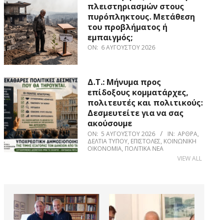
πλειστηριασμών στους
πυρόπληκτους. Μετάθεση
του προβλήματος ή
εμπαιγμός;
ON:
6 ΑΥΓΟΎΣΤΟΥ 2026
Δ.Τ.: Μήνυμα προς
επίδοξους κομματάρχες,
πολιτευτές και πολιτικούς:
Δεσμευτείτε για να σας
ακούσουμε
ON:
5 ΑΥΓΟΎΣΤΟΥ 2026
IN:
ΆΡΘΡΑ
,
ΔΕΛΤΊΑ ΤΎΠΟΥ
,
ΕΠΙΣΤΟΛΈΣ
,
ΚΟΙΝΩΝΙΚΉ
ΟΙΚΟΝΟΜΊΑ
,
ΠΟΛΙΤΙΚΆ ΝΈΑ
VIEW ALL