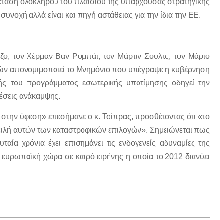
έταση ολόκληρου του πλαισίου της υπάρχουσας στρατηγικής
συνοχή αλλά είναι και πηγή αστάθειας για την ίδια την ΕΕ.
ζο, τον Χέρμαν Βαν Ρομπάι, τον Μάρτιν Σουλτς, τον Μάριο
ογών απονομιμοποιεί το Μνημόνιο που υπέγραψε η κυβέρνηση
ής του προγράμματος εσωτερικής υποτίμησης οδηγεί την
έσεις ανάκαμψης.
α στην ύφεση» επεσήμανε ο κ. Τσίπρας, προσθέτοντας ότι «το
ειλή αυτών των καταστροφικών επιλογών». Σημειώνεται πως
ταία χρόνια έχει επισημάνει τις ενδογενείς αδυναμίες της
νη ευρωπαϊκή χώρα σε καιρό ειρήνης η οποία το 2012 διανύει