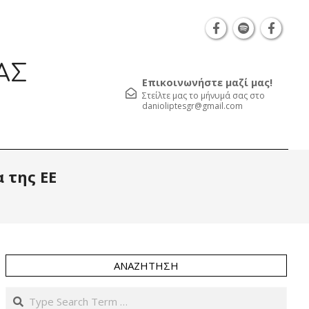
Θεσσαλονίκη Καρατάσου 7, TK 54626 τηλ.: 231 05
ΑΣ
Επικοινωνήστε μαζί μας!
Στείλτε μας το μήνυμά σας στο
danioliptesgr@gmail.com
Prim
 της ΕΕ
Navi
Men
ΑΝΑΖΉΤΗΣΗ
Search