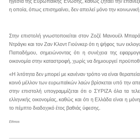
ηγεσία της Ευρωπαϊκής Ένωσης, καθώς ζητάει την επανεξ
η οποία, όπως επισημαίνει, δεν απειλεί μόνο την κοινωνική 
Στην επιστολή γνωστοποιείται στον Ζοζέ Μανουέλ Μπαρό
Ντράγκι και τον Ζαν Κλοντ Γιούνκερ ότι η ψήφος των εκλ
Παπαδήμου, σημειώνοντας ότι η συνέχεια της εφαρμογ
οικονομία στην καταστροφή, χωρίς να δημιουργεί προϋποθ
«Η λιτότητα δεν μπορεί με κανέναν τρόπο να είναι θεραπεί
κοινό μέλλον των ευρωπαϊκών λαών βρίσκεται υπό την απ
στην επιστολή υπογραμμίζεται ότι ο ΣΥΡΙΖΑ όλα τα τελευ
ελληνικής οικονομίας, καθώς και ότι η Ελλάδα είναι η μό
το πέμπτο διαδοχικό έτος βαθιάς ύφεσης.
Ethnos