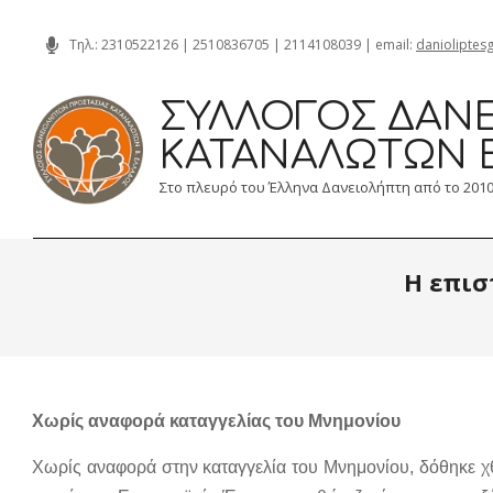
Skip
Τηλ.:
2310522126
|
2510836705
|
2114108039
| email:
danioliptes
to
content
ΣΎΛΛΟΓΟΣ ΔΑΝΕ
ΚΑΤΑΝΑΛΩΤΏΝ 
Στο πλευρό του Έλληνα Δανειολήπτη από το 201
Η επισ
Χωρίς αναφορά καταγγελίας του Μνημονίου
Χωρίς αναφορά στην καταγγελία του Μνημονίου, δόθηκε χ