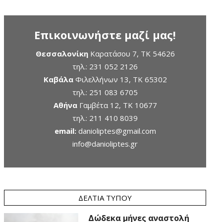
Επικοινωνήστε μαζί μας!
Θεσσαλονίκη
Καρατάσου 7, TK 54626
τηλ.:
231 052 2126
Καβάλα
Φιλελλήνων 13, ΤΚ 65302
τηλ.:
251 083 6705
Αθήνα
Γαμβέτα 12, ΤΚ 10677
τηλ.:
211 410 8039
email:
danioliptes@gmail.com
info@danioliptes.gr
ΔΕΛΤΊΑ ΤΎΠΟΥ
Δώδεκα μήνες αναστολή