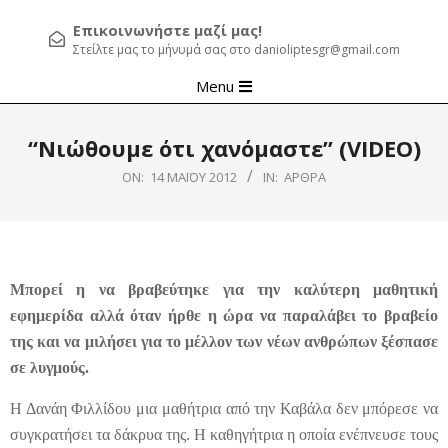
Επικοινωνήστε μαζί μας!
Στείλτε μας το μήνυμά σας στο danioliptesgr@gmail.com
Primary
Menu
Navigation
Menu
“Νιώθουμε ότι χανόμαστε” (VIDEO)
ON:
14 ΜΑΪ́ΟΥ 2012
IN:
ΆΡΘΡΑ
Μπορεί η να βραβεύτηκε για την καλύτερη μαθητική
εφημερίδα αλλά όταν ήρθε η ώρα να παραλάβει το βραβείο
της και να μιλήσει για το μέλλον των νέων ανθρώπων ξέσπασε
σε λυγμούς.
Η Δανάη Φιλλίδου μια μαθήτρια από την Καβάλα δεν μπόρεσε να
συγκρατήσει τα δάκρυα της. Η καθηγήτρια η οποία ενέπνευσε τους