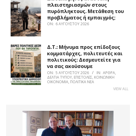
πλειστηριασμών στους
πυρόπληκτους. Μετάθεση του
προβλήματος ή εμπαιγμός;
ON:
6 ΑΥΓΟΎΣΤΟΥ 2026
Δ.Τ.: Μήνυμα προς επίδοξους
κομματάρχες, πολιτευτές και
πολιτικούς: Δεσμευτείτε για
να σας ακούσουμε
ON:
5 ΑΥΓΟΎΣΤΟΥ 2026
IN:
ΆΡΘΡΑ
,
ΔΕΛΤΊΑ ΤΎΠΟΥ
,
ΕΠΙΣΤΟΛΈΣ
,
ΚΟΙΝΩΝΙΚΉ
ΟΙΚΟΝΟΜΊΑ
,
ΠΟΛΙΤΙΚΆ ΝΈΑ
VIEW ALL