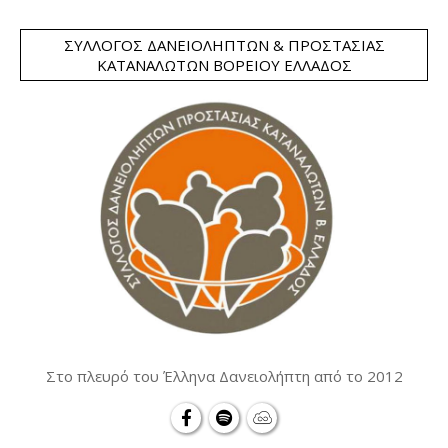
ΣΎΛΛΟΓΟΣ ΔΑΝΕΙΟΛΗΠΤΏΝ & ΠΡΟΣΤΑΣΊΑΣ
ΚΑΤΑΝΑΛΩΤΏΝ ΒΟΡΕΊΟΥ ΕΛΛΆΔΟΣ
Στο πλευρό του Έλληνα Δανειολήπτη από το 2012