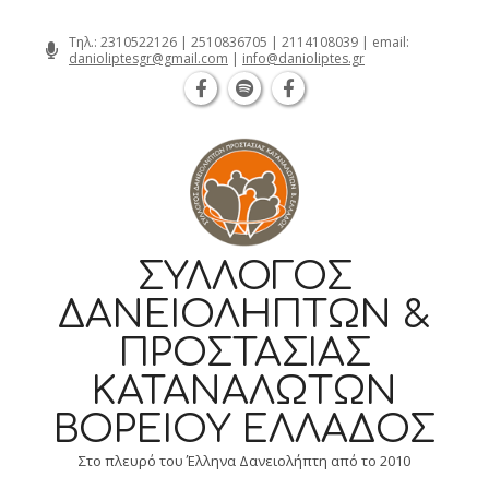
Θεσσαλονίκη Καρατάσου 7, TK 54626 
Skip
Τηλ.:
2310522126
|
2510836705
|
2114108039
| email:
danioliptesgr@gmail.com
|
info@danioliptes.gr
to
content
ΣΎΛΛΟΓΟΣ
ΔΑΝΕΙΟΛΗΠΤΏΝ &
ΠΡΟΣΤΑΣΊΑΣ
ΚΑΤΑΝΑΛΩΤΏΝ
ΒΟΡΕΊΟΥ ΕΛΛΆΔΟΣ
Στο πλευρό του Έλληνα Δανειολήπτη από το 2010