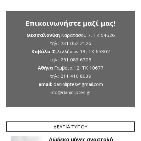
Επικοινωνήστε μαζί μας!
Θεσσαλονίκη
Καρατάσου 7, TK 54626
τηλ.:
231 052 2126
Καβάλα
Φιλελλήνων 13, ΤΚ 65302
τηλ.:
251 083 6705
Αθήνα
Γαμβέτα 12, ΤΚ 10677
τηλ.:
211 410 8039
email:
danioliptes@gmail.com
info@danioliptes.gr
ΔΕΛΤΊΑ ΤΎΠΟΥ
Δώδεκα μήνες αναστολή