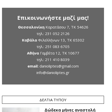
Επικοινωνήστε μαζί μας!
Θεσσαλονίκη
Καρατάσου 7, TK 54626
τηλ.:
231 052 2126
Καβάλα
Φιλελλήνων 13, ΤΚ 65302
τηλ.:
251 083 6705
Αθήνα
Γαμβέτα 12, ΤΚ 10677
τηλ.:
211 410 8039
email:
danioliptes@gmail.com
info@danioliptes.gr
ΔΕΛΤΊΑ ΤΎΠΟΥ
Δώδεκα μήνες αναστολή