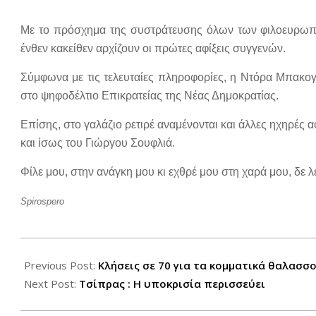
Με το πρόσχημα της συστράτευσης όλων των φιλοευρωπα
ένθεν κακείθεν αρχίζουν οι πρώτες αφίξεις συγγενών.
Σύμφωνα με τις τελευταίες πληροφορίες, η Ντόρα Μπακογ
στο ψηφοδέλτιο Επικρατείας της Νέας Δημοκρατίας.
Επίσης, στο γαλάζιο ρετιρέ αναμένονται και άλλες ηχηρές
και ίσως του Γιώργου Σουφλιά.
Φίλε μου, στην ανάγκη μου κι εχθρέ μου στη χαρά μου, δε 
Spirospero
2012-
05-
Previous Post:
Κλήσεις σε 70 για τα κομματικά θαλασσ
17
Next Post:
Τσίπρας : Η υποκρισία περισσεύει