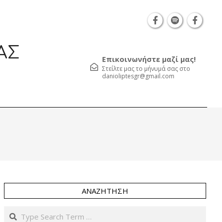
Θεσσαλονίκη Καρατάσου 7, TK 54626 τηλ.: 231 0
ΑΣ
Επικοινωνήστε μαζί μας!
Στείλτε μας το μήνυμά σας στο
danioliptesgr@gmail.com
Prim
Navi
Men
ΑΝΑΖΉΤΗΣΗ
Search