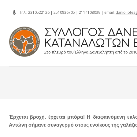
Skip
Τηλ.:
2310522126
|
2510836705
|
2114108039
| email:
danioliptes
to
content
ΣΎΛΛΟΓΟΣ ΔΑΝΕ
ΚΑΤΑΝΑΛΩΤΏΝ 
Στο πλευρό του Έλληνα Δανειολήπτη από το 201
Έρχεται βροχή, έρχεται μπόρα! Η διαφαινόμενη εκλ
Αντώνη σήμανε συναγερμό στους ενοίκους της γαλάζια