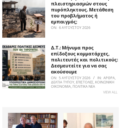
πλειστηριασμών στους
πυρόπληκτους. Μετάθεση
του προβλήματος ή
εμπαιγμός;
ON:
6 ΑΥΓΟΎΣΤΟΥ 2026
Δ.Τ.: Μήνυμα προς
επίδοξους κομματάρχες,
πολιτευτές και πολιτικούς:
Δεσμευτείτε για να σας
ακούσουμε
ON:
5 ΑΥΓΟΎΣΤΟΥ 2026
IN:
ΆΡΘΡΑ
,
ΔΕΛΤΊΑ ΤΎΠΟΥ
,
ΕΠΙΣΤΟΛΈΣ
,
ΚΟΙΝΩΝΙΚΉ
ΟΙΚΟΝΟΜΊΑ
,
ΠΟΛΙΤΙΚΆ ΝΈΑ
VIEW ALL