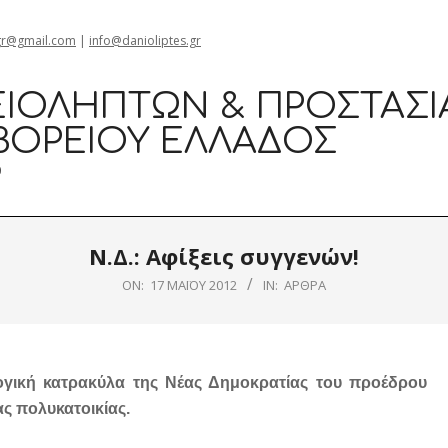
gr@gmail.com
|
info@danioliptes.gr
ΙΟΛΗΠΤΏΝ & ΠΡΟΣΤΑΣΊ
ΒΟΡΕΊΟΥ ΕΛΛΆΔΟΣ
0
Ν.Δ.: Αφίξεις συγγενών!
ON:
17 ΜΑΪ́ΟΥ 2012
IN:
ΆΡΘΡΑ
ογική κατρακύλα της Νέας Δημοκρατίας του προέδρου
ς πολυκατοικίας.