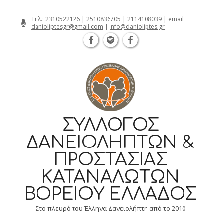
Θεσσαλονίκη Καρατάσου 7, TK 54626 
Skip
Τηλ.:
2310522126
|
2510836705
|
2114108039
| email:
danioliptesgr@gmail.com
|
info@danioliptes.gr
to
content
ΣΎΛΛΟΓΟΣ
ΔΑΝΕΙΟΛΗΠΤΏΝ &
ΠΡΟΣΤΑΣΊΑΣ
ΚΑΤΑΝΑΛΩΤΏΝ
ΒΟΡΕΊΟΥ ΕΛΛΆΔΟΣ
Στο πλευρό του Έλληνα Δανειολήπτη από το 2010