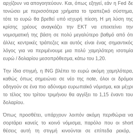
αρχίζουν να απογοητεύουν. Και, όπως εξηγεί, εάν η
Fed
δε
τονώσει με περισσότερα χρήματα το τραπεζικό σύστημα,
τότε το ευρώ θα βρεθεί υπό ισχυρή πίεση. Η μη λύση της
κρίσης χρέους αναγκάζει την ΕΚΤ να επεκτείνει την
νομισματική της βάση σε πολύ μεγαλύτερο βαθμό από ότι
άλλες κεντρικές τράπεζες και αυτός είναι ένας σημαντικός
λόγος για να περιμένουμε μια πολύ χαμηλότερη ισοτιμία
ευρώ / δολαρίου μεσοπρόθεσμα, κάτω του 1,20.
Την ίδια στιγμή, η
ING
βλέπει το ευρώ ακόμη χαμηλότερα,
καθώς όπως σημειώνει σε νέο της
note
, όλοι οι δρόμοι
οδηγούν σε ένα πιο αδύναμο ευρωπαϊκό νόμισμα, και μέχρι
το τέλος του τρίτου τριμήνου θα αγγίξει το 1,15 έναντι του
δολαρίου.
Όπως προσθέτει, υπάρχουν λοιπόν ακόμη περιθώρια να
σορτάρει κανείς το κοινό νόμισμα, παρόλο που οι
short
θέσεις αυτή τη στιγμή κινούνται σε επίπεδα ρεκόρ,