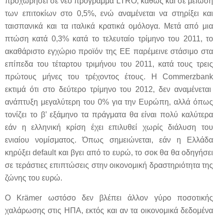
προχωρήσει σε νέο πρόγραμμα
LTRO
, καθώς και σε μείωση
των επιτοκίων στο 0,5%, ενώ αναμένεται να στηρίξει και
ταισπανικά και τα ιταλικά κρατικά ομόλογα. Μετά από μια
πτώση κατά 0,3% κατά το τελευταίο τρίμηνο του 2011, το
ακαθάριστο εγχώριο προϊόν της ΕΕ παρέμεινε στάσιμο στα
επίπεδα του τέταρτου τριμήνου του 2011, κατά τους τρεις
πρώτους μήνες του τρέχοντος έτους. Η
Commerzbank
εκτιμά ότι στο δεύτερο τρίμηνο του 2012, δεν αναμένεται
ανάπτυξη μεγαλύτερη του 0% για την Ευρώπη, αλλά όπως
τονίζει το β’ εξάμηνο τα πράγματα θα είναι πολύ καλύτερα
εάν η ελληνική κρίση έχει επιλυθεί χωρίς διάλυση του
ενιαίου νομίσματος. Όπως σημειώνεται, εάν η Ελλάδα
κηρύξει
default
και βγει από το ευρώ, το σοκ θα θα οδηγήσει
σε τεράστιες επιπτώσεις στην οικονομική δραστηριότητα της
ζώνης του ευρώ.
Ο
Kr
ä
mer
ωστόσο δεν βλέπει άλλον γύρο ποσοτικής
χαλάρωσης στις ΗΠΑ, εκτός και αν τα οικονομικά δεδομένα