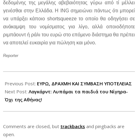
δεδομένης της μεγάλης αβεβαιότητας γύρω από τί μέλλει
γενέσθαι στην Ελλάδα. Η
ING
σημειώνει πάντως ότι μπορεί
να υπάρξει κάποιο
shortsqueeze
το οποίο θα οδηγήσει σε
ανάκαμψη του νομίσματος για λίγο, αλλά οποιοδήποτε
ριμπάουντ ή ράλι του ευρώ στο επόμενο διάστημα θα πρέπει
να αποτελεί ευκαιρία για πώληση και μόνο.
Reporter
2012-
05-
Previous Post:
ΕΥΡΩ, ΔΡΑΧΜΗ ΚΑΙ ΣΥΜΒΑΣΗ ΥΠΟΤΕΛΕΙΑΣ
28
Next Post:
Λαγκάρντ: Λυπάμαι τα παιδιά του Νίγηρα-
Όχι της Αθήνας!
Comments are closed, but
trackbacks
and pingbacks are
open.