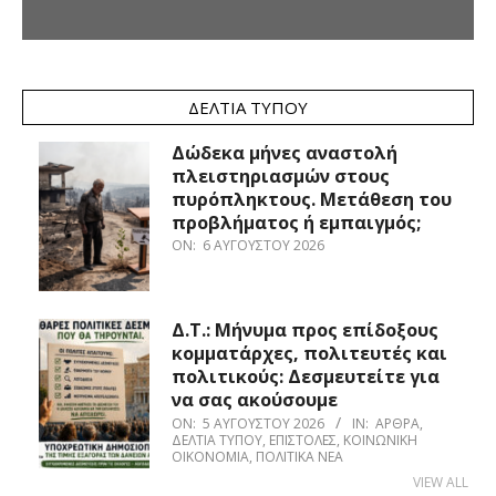
ΔΕΛΤΊΑ ΤΎΠΟΥ
Δώδεκα μήνες αναστολή
πλειστηριασμών στους
πυρόπληκτους. Μετάθεση του
προβλήματος ή εμπαιγμός;
ON:
6 ΑΥΓΟΎΣΤΟΥ 2026
Δ.Τ.: Μήνυμα προς επίδοξους
κομματάρχες, πολιτευτές και
πολιτικούς: Δεσμευτείτε για
να σας ακούσουμε
ON:
5 ΑΥΓΟΎΣΤΟΥ 2026
IN:
ΆΡΘΡΑ
,
ΔΕΛΤΊΑ ΤΎΠΟΥ
,
ΕΠΙΣΤΟΛΈΣ
,
ΚΟΙΝΩΝΙΚΉ
ΟΙΚΟΝΟΜΊΑ
,
ΠΟΛΙΤΙΚΆ ΝΈΑ
VIEW ALL