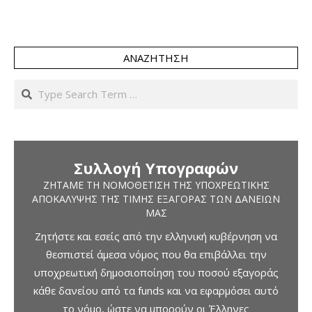
ΑΝΑΖΉΤΗΣΗ
Search
Συλλογή Υπογραφών
ΖΗΤΆΜΕ ΤΗ ΝΟΜΟΘΈΤΙΣΗ ΤΗΣ ΥΠΟΧΡΕΩΤΙΚΉΣ
ΑΠΟΚΆΛΥΨΗΣ ΤΗΣ ΤΙΜΉΣ ΕΞΑΓΟΡΆΣ ΤΩΝ ΔΑΝΕΊΩΝ
ΜΑΣ
Ζητήστε και εσείς από την ελληνική κυβέρνηση να
θεσπιστεί άμεσα νόμος που θα επιβάλλει την
υποχρεωτική δημοσιοποίηση του ποσού εξαγοράς
κάθε δανείου από τα funds και να εφαρμόσει αυτό
το νόμο, ώστε να μπορούν οι Έλληνες