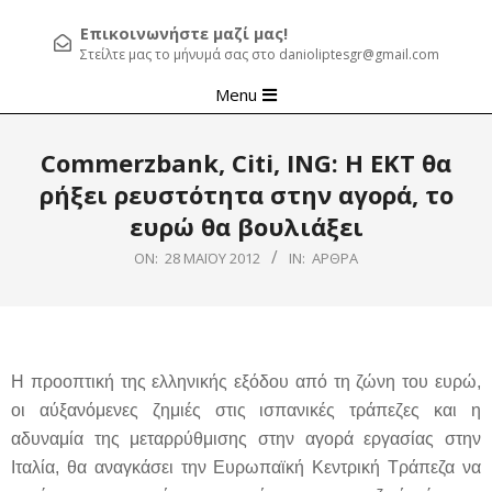
Επικοινωνήστε μαζί μας!
Στείλτε μας το μήνυμά σας στο danioliptesgr@gmail.com
Primary
Menu
Navigation
Menu
Commerzbank, Citi, ΙΝG: H ΕΚΤ θα
ρήξει ρευστότητα στην αγορά, το
ευρώ θα βουλιάξει
ON:
28 ΜΑΪ́ΟΥ 2012
IN:
ΆΡΘΡΑ
Η προοπτική της ελληνικής εξόδου από τη ζώνη του ευρώ,
οι αύξανόμενες ζημιές στις ισπανικές τράπεζες και η
αδυναμία της μεταρρύθμισης στην αγορά εργασίας στην
Ιταλία, θα αναγκάσει την Ευρωπαϊκή Κεντρική Τράπεζα να