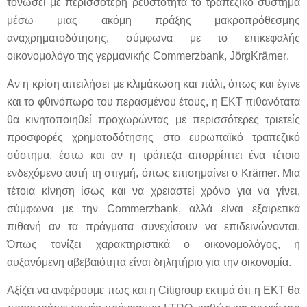
τονώσει με περισσότερη ρευστότητα το τραπεζικό σύστημα
μέσω μιας ακόμη πράξης μακροπρόθεσμης
αναχρηματοδότησης, σύμφωνα με το επικεφαλής
οικονομολόγο της γερμανικής
Commerzbank
,
J
ö
rgKr
ä
mer
.
Αν η κρίση απειλήσει με κλιμάκωση και πάλι, όπως και έγινε
και το φθινόπωρο του περασμένου έτους, η ΕΚΤ πιθανότατα
θα κινητοποιηθεί προχωρώντας με περισσότερες τριετείς
προσφορές χρηματοδότησης στο ευρωπαϊκό τραπεζικό
σύστημα, έστω και αν η τράπεζα απορρίπτει ένα τέτοιο
ενδεχόμενο αυτή τη στιγμή, όπως επισημαίνει ο
Kr
ä
mer
. Μια
τέτοια κίνηση ίσως και να χρειαστεί χρόνο για να γίνει,
σύμφωνα με την
Commerzbank
, αλλά είναι εξαιρετικά
πιθανή αν τα πράγματα συνεχίσουν να επιδεινώνονται.
Όπως τονίζει χαρακτηριστικά ο οικονομολόγος, η
αυξανόμενη αβεβαιότητα είναι δηλητήριο για την οικονομία.
Αξίζει να ανφέρουμε πως και η
Citigroup
εκτιμά ότι η ΕΚΤ θα