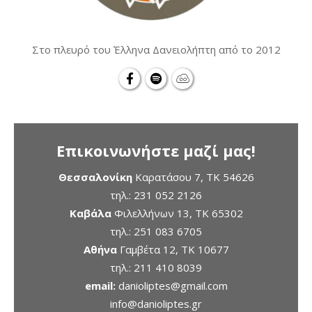
Στο πλευρό του Έλληνα Δανειολήπτη από το 2012
Επικοινωνήστε μαζί μας!
Θεσσαλονίκη
Καρατάσου 7, TK 54626
τηλ.:
231 052 2126
Καβάλα
Φιλελλήνων 13, ΤΚ 65302
τηλ.:
251 083 6705
Αθήνα
Γαμβέτα 12, ΤΚ 10677
τηλ.:
211 410 8039
email:
danioliptes@gmail.com
info@danioliptes.gr