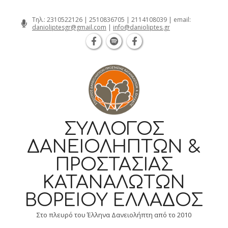
Θεσσαλονίκη Καρατάσου 7, TK 54626 
Skip
Τηλ.:
2310522126
|
2510836705
|
2114108039
| email:
danioliptesgr@gmail.com
|
info@danioliptes.gr
to
content
ΣΎΛΛΟΓΟΣ
ΔΑΝΕΙΟΛΗΠΤΏΝ &
ΠΡΟΣΤΑΣΊΑΣ
ΚΑΤΑΝΑΛΩΤΏΝ
ΒΟΡΕΊΟΥ ΕΛΛΆΔΟΣ
Στο πλευρό του Έλληνα Δανειολήπτη από το 2010