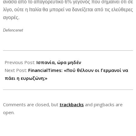
ανάσα από το απαγορευτικό 6% γεγονός που σημαίνει ότι σε
λίγο, ούτε η Ιταλία θα μπορεί να δανείζεται από τις ελεύθερες
αγορές.
Defencenet
2012-
05-
Previous Post:
Ισπανία, ώρα μηδέν
31
Next Post:
FinancialTimes: «Πού θέλουν οι Γερμανοί να
πάει η ευρωζώνη;»
Comments are closed, but
trackbacks
and pingbacks are
open.