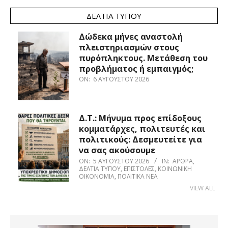
ΔΕΛΤΊΑ ΤΎΠΟΥ
Δώδεκα μήνες αναστολή
πλειστηριασμών στους
πυρόπληκτους. Μετάθεση του
προβλήματος ή εμπαιγμός;
ON:
6 ΑΥΓΟΎΣΤΟΥ 2026
Δ.Τ.: Μήνυμα προς επίδοξους
κομματάρχες, πολιτευτές και
πολιτικούς: Δεσμευτείτε για
να σας ακούσουμε
ON:
5 ΑΥΓΟΎΣΤΟΥ 2026
IN:
ΆΡΘΡΑ
,
ΔΕΛΤΊΑ ΤΎΠΟΥ
,
ΕΠΙΣΤΟΛΈΣ
,
ΚΟΙΝΩΝΙΚΉ
ΟΙΚΟΝΟΜΊΑ
,
ΠΟΛΙΤΙΚΆ ΝΈΑ
VIEW ALL