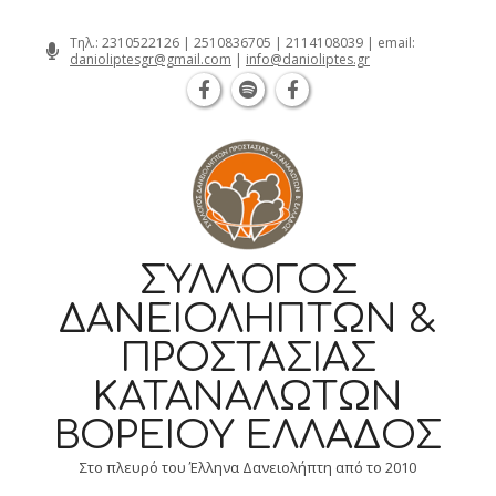
Θεσσαλονίκη Καρατάσου 7, TK 54626 
Skip
Τηλ.:
2310522126
|
2510836705
|
2114108039
| email:
danioliptesgr@gmail.com
|
info@danioliptes.gr
to
content
ΣΎΛΛΟΓΟΣ
ΔΑΝΕΙΟΛΗΠΤΏΝ &
ΠΡΟΣΤΑΣΊΑΣ
ΚΑΤΑΝΑΛΩΤΏΝ
ΒΟΡΕΊΟΥ ΕΛΛΆΔΟΣ
Στο πλευρό του Έλληνα Δανειολήπτη από το 2010