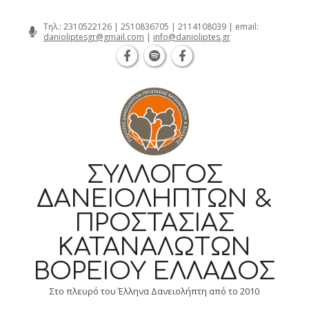
Θεσσαλονίκη Καρατάσου 7, TK 54626 
Skip
Τηλ.:
2310522126
|
2510836705
|
2114108039
| email:
danioliptesgr@gmail.com
|
info@danioliptes.gr
to
content
ΣΎΛΛΟΓΟΣ
ΔΑΝΕΙΟΛΗΠΤΏΝ &
ΠΡΟΣΤΑΣΊΑΣ
ΚΑΤΑΝΑΛΩΤΏΝ
ΒΟΡΕΊΟΥ ΕΛΛΆΔΟΣ
Στο πλευρό του Έλληνα Δανειολήπτη από το 2010