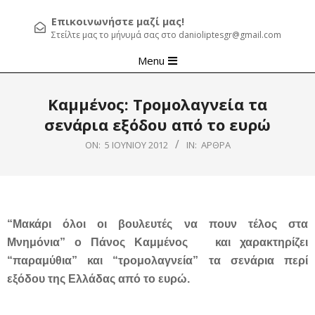
Επικοινωνήστε μαζί μας!
Στείλτε μας το μήνυμά σας στο danioliptesgr@gmail.com
Primary
Menu
Navigation
Menu
Καμμένος: Τρομολαγνεία τα
σενάρια εξόδου από το ευρώ
ON:
5 ΙΟΥΝΊΟΥ 2012
IN:
ΆΡΘΡΑ
“Μακάρι όλοι οι βουλευτές να πουν τέλος στα
Μνημόνια” ο Πάνος Καμμένος και χαρακτηρίζει
“παραμύθια” και “τρομολαγνεία” τα σενάρια περί
εξόδου της Ελλάδας από το ευρώ.