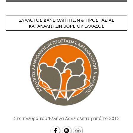
ΣΎΛΛΟΓΟΣ ΔΑΝΕΙΟΛΗΠΤΏΝ & ΠΡΟΣΤΑΣΊΑΣ
ΚΑΤΑΝΑΛΩΤΏΝ ΒΟΡΕΊΟΥ ΕΛΛΆΔΟΣ
Στο πλευρό του Έλληνα Δανειολήπτη από το 2012