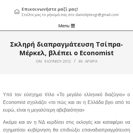
Επικοινωνήστε μαζί μας!
Στείλτε μας το μήνυμά σας στο danioliptesgr@gmail.com
Primary
Menu
Navigation
Menu
Σκληρή διαπραγμάτευση Τσίπρα-
Μέρκελ, βλέπει ο Economist
ON:
9 ΙΟΥΝΊΟΥ 2012
IN:
ΆΡΘΡΑ
Υπό τον εύσχημο τίτλο «Το μεγάλο ελληνικό διαζύγιο» ο
Economist σχολιάζει «το πώς και αν η Ελλάδα βγει από το
ευρώ, είναι η μεγαλύτερη αβεβαιότητα»
Ακόμα και αν η ΝΔ κερδίσει στις εκλογές και καταφέρει να
σχηματίσει κυβέρνηση θα επιδιώξει επαναδιαπραγμάτευση