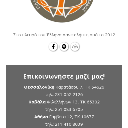
Στο πλευρό του Έλληνα Δανειολήπτη από το 2012
Επικοινωνήστε μαζί μας!
Θεσσαλονίκη
Καρατάσου 7, TK 54626
τηλ.:
231 052 2126
Καβάλα
Φιλελλήνων 13, ΤΚ 65302
τηλ.:
251 083 6705
Αθήνα
Γαμβέτα 12, ΤΚ 10677
τηλ.:
211 410 8039