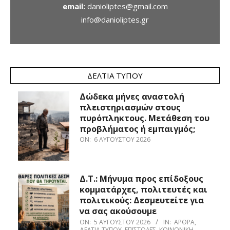
email:
danioliptes@gmail.com
info@danioliptes.gr
ΔΕΛΤΊΑ ΤΎΠΟΥ
Δώδεκα μήνες αναστολή
πλειστηριασμών στους
πυρόπληκτους. Μετάθεση του
προβλήματος ή εμπαιγμός;
ON:
6 ΑΥΓΟΎΣΤΟΥ 2026
Δ.Τ.: Μήνυμα προς επίδοξους
κομματάρχες, πολιτευτές και
πολιτικούς: Δεσμευτείτε για
να σας ακούσουμε
ON:
5 ΑΥΓΟΎΣΤΟΥ 2026
IN:
ΆΡΘΡΑ
,
ΔΕΛΤΊΑ ΤΎΠΟΥ
,
ΕΠΙΣΤΟΛΈΣ
,
ΚΟΙΝΩΝΙΚΉ