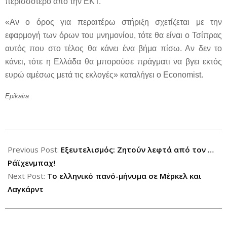
περισσότερο από την ΕΚΤ.
«Αν ο όρος για περαιτέρω στήριξη σχετίζεται με την
εφαρμογή των όρων του μνημονίου, τότε θα είναι ο Τσίπρας
αυτός που στο τέλος θα κάνει ένα βήμα πίσω. Αν δεν το
κάνει, τότε η Ελλάδα θα μπορούσε πράγματι να βγει εκτός
ευρώ αμέσως μετά τις εκλογές» καταλήγει ο Economist.
Epikaira
2012-
06-
Previous Post:
Εξευτελισμός: Ζητούν λεφτά από τον …
09
Ράϊχενμπαχ!
Next Post:
Το ελληνικό πανό-μήνυμα σε Μέρκελ και
Λαγκάρντ