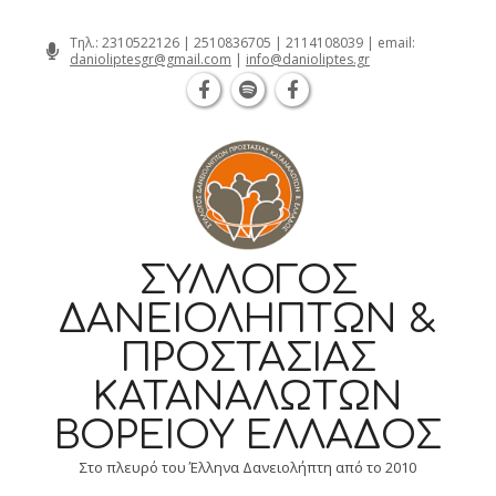
Θεσσαλονίκη Καρατάσου 7, TK 54626 
Skip
Τηλ.:
2310522126
|
2510836705
|
2114108039
| email:
danioliptesgr@gmail.com
|
info@danioliptes.gr
to
content
ΣΎΛΛΟΓΟΣ
ΔΑΝΕΙΟΛΗΠΤΏΝ &
ΠΡΟΣΤΑΣΊΑΣ
ΚΑΤΑΝΑΛΩΤΏΝ
ΒΟΡΕΊΟΥ ΕΛΛΆΔΟΣ
Στο πλευρό του Έλληνα Δανειολήπτη από το 2010