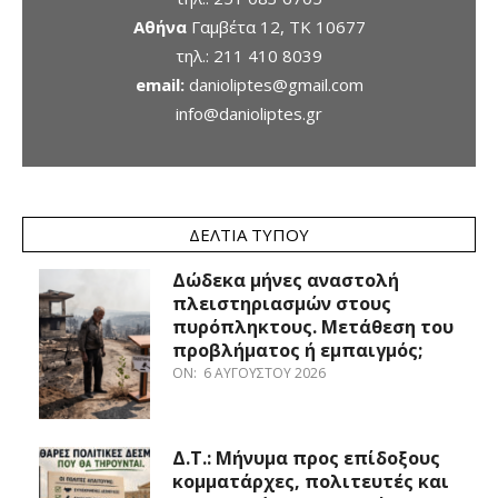
Αθήνα
Γαμβέτα 12, ΤΚ 10677
τηλ.:
211 410 8039
email:
danioliptes@gmail.com
info@danioliptes.gr
ΔΕΛΤΊΑ ΤΎΠΟΥ
Δώδεκα μήνες αναστολή
πλειστηριασμών στους
πυρόπληκτους. Μετάθεση του
προβλήματος ή εμπαιγμός;
ON:
6 ΑΥΓΟΎΣΤΟΥ 2026
Δ.Τ.: Μήνυμα προς επίδοξους
κομματάρχες, πολιτευτές και