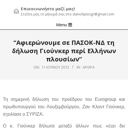
Επικοινωνήστε μαζί μας!
Στείλτε μας το μήνυμά σας στο danioliptesgr@gmail.com
Primary
Menu
Navigation
Menu
“Αφιερώνουμε σε ΠΑΣΟΚ-ΝΔ τη
δήλωση Γιούνκερ περί Ελλήνων
πλουσίων”
ON:
11 ΙΟΥΝΊΟΥ 2012
IN:
ΆΡΘΡΑ
Τη σημερινή δήλωση του προέδρου του Eurogroup και
πρωθυπουργού του Λουξεμβούργου, Ζαν Κλοντ Γιούνκερ,
σχολίασε ο ΣΥΡΙΖΑ.
Ο κ. Γιούνκερ δήλωσε μεταξύ άλλων πως «έχει δει