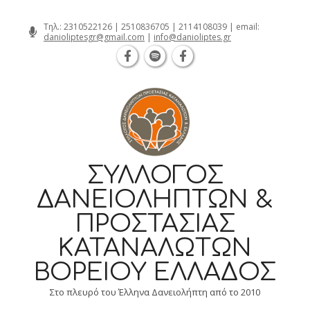
Θεσσαλονίκη Καρατάσου 7, TK 54626 
Skip
Τηλ.:
2310522126
|
2510836705
|
2114108039
| email:
danioliptesgr@gmail.com
|
info@danioliptes.gr
to
content
ΣΎΛΛΟΓΟΣ
ΔΑΝΕΙΟΛΗΠΤΏΝ &
ΠΡΟΣΤΑΣΊΑΣ
ΚΑΤΑΝΑΛΩΤΏΝ
ΒΟΡΕΊΟΥ ΕΛΛΆΔΟΣ
Στο πλευρό του Έλληνα Δανειολήπτη από το 2010