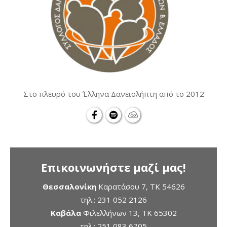
Στο πλευρό του Έλληνα Δανειολήπτη από το 2012
Επικοινωνήστε μαζί μας!
Θεσσαλονίκη
Καρατάσου 7, TK 54626
τηλ.:
231 052 2126
Καβάλα
Φιλελλήνων 13, ΤΚ 65302
τηλ.:
251 083 6705