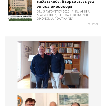
πολιτικούς: Δεσμευτείτε για
να σας ακούσουμε
ON:
5 ΑΥΓΟΎΣΤΟΥ 2026
IN:
ΆΡΘΡΑ
,
ΔΕΛΤΊΑ ΤΎΠΟΥ
,
ΕΠΙΣΤΟΛΈΣ
,
ΚΟΙΝΩΝΙΚΉ
ΟΙΚΟΝΟΜΊΑ
,
ΠΟΛΙΤΙΚΆ ΝΈΑ
VIEW ALL