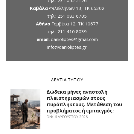
τηλ.:
231 052 2126
Καβάλα
Φιλελλήνων 13, ΤΚ 65302
τηλ.:
251 083 6705
Αθήνα
Γαμβέτα 12, ΤΚ 10677
τηλ.:
211 410 8039
email:
danioliptes@gmail.com
info@danioliptes.gr
ΔΕΛΤΊΑ ΤΎΠΟΥ
Δώδεκα μήνες αναστολή
πλειστηριασμών στους
πυρόπληκτους. Μετάθεση του
προβλήματος ή εμπαιγμός;
ON:
6 ΑΥΓΟΎΣΤΟΥ 2026