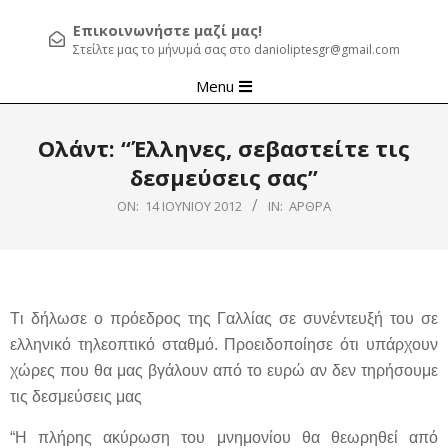
Επικοινωνήστε μαζί μας!
Στείλτε μας το μήνυμά σας στο danioliptesgr@gmail.com
Primary
Menu
Navigation
Menu
Ολάντ: “Έλληνες, σεβαστείτε τις
δεσμεύσεις σας”
ON:
14 ΙΟΥΝΊΟΥ 2012
IN:
ΆΡΘΡΑ
T
ι δήλωσε ο πρόεδρος της Γαλλίας σε συνέντευξή του σε
ελληνικό τηλεοπτικό σταθμό. Προειδοποίησε ότι υπάρχουν
χώρες που θα μας βγάλουν από το ευρώ αν δεν τηρήσουμε
τις δεσμεύσεις μας
“Η πλήρης ακύρωση του μνημονίου θα θεωρηθεί από