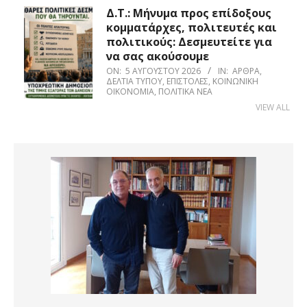
Δ.Τ.: Μήνυμα προς επίδοξους
κομματάρχες, πολιτευτές και
πολιτικούς: Δεσμευτείτε για
να σας ακούσουμε
ON:
5 ΑΥΓΟΎΣΤΟΥ 2026
IN:
ΆΡΘΡΑ
,
ΔΕΛΤΊΑ ΤΎΠΟΥ
,
ΕΠΙΣΤΟΛΈΣ
,
ΚΟΙΝΩΝΙΚΉ
ΟΙΚΟΝΟΜΊΑ
,
ΠΟΛΙΤΙΚΆ ΝΈΑ
VIEW ALL