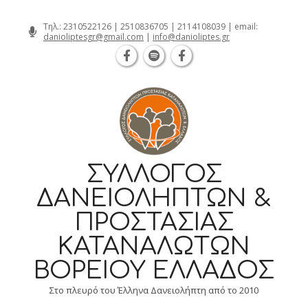
Θεσσαλονίκη Καρατάσου 7, TK 54626 
Skip
Τηλ.:
2310522126
|
2510836705
|
2114108039
| email:
danioliptesgr@gmail.com
|
info@danioliptes.gr
to
content
ΣΎΛΛΟΓΟΣ
ΔΑΝΕΙΟΛΗΠΤΏΝ &
ΠΡΟΣΤΑΣΊΑΣ
ΚΑΤΑΝΑΛΩΤΏΝ
ΒΟΡΕΊΟΥ ΕΛΛΆΔΟΣ
Στο πλευρό του Έλληνα Δανειολήπτη από το 2010