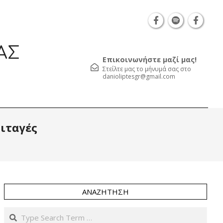
Θεσσαλονίκη Καρατάσου 7, TK 54626 τηλ.: 231 0
ΑΣ
Επικοινωνήστε μαζί μας!
Στείλτε μας το μήνυμά σας στο
danioliptesgr@gmail.com
Prim
πιταγές
Navi
Men
ΑΝΑΖΉΤΗΣΗ
Search