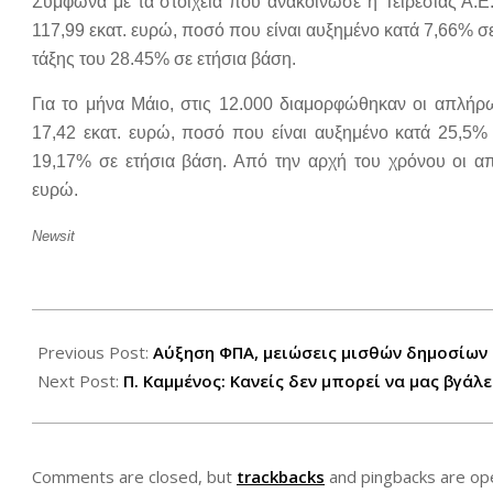
Σύμφωνα με τα στοιχεία που ανακοίνωσε η Τειρεσίας Α.Ε
117,99 εκατ. ευρώ, ποσό που είναι αυξημένο κατά 7,66% σ
τάξης του 28.45% σε ετήσια βάση.
Για το μήνα Μάιο, στις 12.000 διαμορφώθηκαν οι απλήρ
17,42 εκατ. ευρώ, ποσό που είναι αυξημένο κατά 25,5%
19,17% σε ετήσια βάση. Από την αρχή του χρόνου οι απ
ευρώ.
Newsit
2012-
06-
Previous Post:
Αύξηση ΦΠΑ, μειώσεις μισθών δημοσίων
15
Next Post:
Π. Καμμένος: Κανείς δεν μπορεί να μας βγάλ
Comments are closed, but
trackbacks
and pingbacks are op