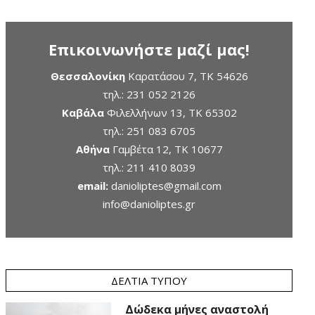
Επικοινωνήστε μαζί μας!
Θεσσαλονίκη
Καρατάσου 7, TK 54626
τηλ.:
231 052 2126
Καβάλα
Φιλελλήνων 13, ΤΚ 65302
τηλ.:
251 083 6705
Αθήνα
Γαμβέτα 12, ΤΚ 10677
τηλ.:
211 410 8039
email:
danioliptes@gmail.com
info@danioliptes.gr
ΔΕΛΤΊΑ ΤΎΠΟΥ
Δώδεκα μήνες αναστολή