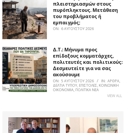
πλειστηριασμών στους
πυρόπληκτους. Μετάθεση
του προβλήματος ή
εμπαιγμός;
ON:
6 ΑΥΓΟΎΣΤΟΥ 2026
Δ.Τ.: Μήνυμα προς
επίδοξους κομματάρχες,
πολιτευτές και πολιτικούς:
Δεσμευτείτε για να σας
ακούσουμε
ON:
5 ΑΥΓΟΎΣΤΟΥ 2026
IN:
ΆΡΘΡΑ
,
ΔΕΛΤΊΑ ΤΎΠΟΥ
,
ΕΠΙΣΤΟΛΈΣ
,
ΚΟΙΝΩΝΙΚΉ
ΟΙΚΟΝΟΜΊΑ
,
ΠΟΛΙΤΙΚΆ ΝΈΑ
VIEW ALL