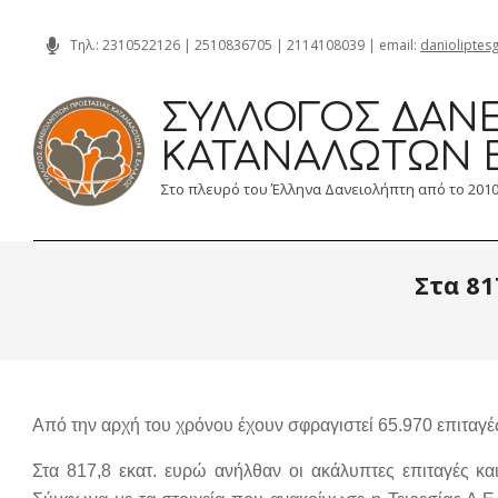
Skip
Τηλ.:
2310522126
|
2510836705
|
2114108039
| email:
danioliptes
to
content
ΣΎΛΛΟΓΟΣ ΔΑΝΕ
ΚΑΤΑΝΑΛΩΤΏΝ 
Στο πλευρό του Έλληνα Δανειολήπτη από το 201
Στα 81
Από την αρχή του χρόνου έχουν σφραγιστεί 65.970 επιταγέ
Στα 817,8 εκατ. ευρώ ανήλθαν οι ακάλυπτες επιταγές κ