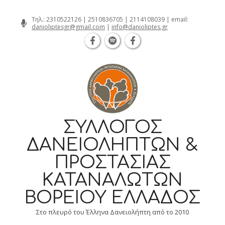
Θεσσαλονίκη Καρατάσου 7, TK 54626 τηλ.:
Skip
Τηλ.:
2310522126
|
2510836705
|
2114108039
| email:
danioliptesgr@gmail.com
|
info@danioliptes.gr
to
content
ΣΎΛΛΟΓΟΣ
ΔΑΝΕΙΟΛΗΠΤΏΝ &
ΠΡΟΣΤΑΣΊΑΣ
ΚΑΤΑΝΑΛΩΤΏΝ
ΒΟΡΕΊΟΥ ΕΛΛΆΔΟΣ
Στο πλευρό του Έλληνα Δανειολήπτη από το 2010