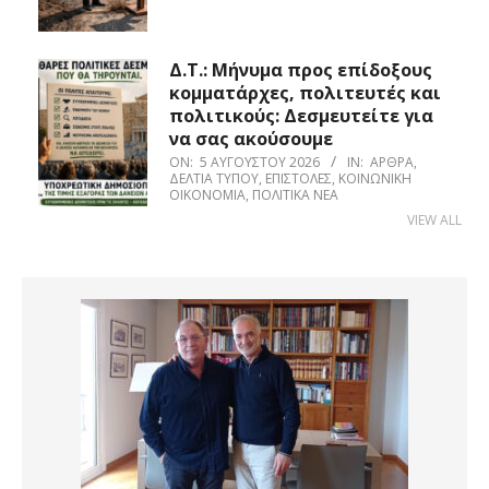
Δ.Τ.: Μήνυμα προς επίδοξους
κομματάρχες, πολιτευτές και
πολιτικούς: Δεσμευτείτε για
να σας ακούσουμε
ON:
5 ΑΥΓΟΎΣΤΟΥ 2026
IN:
ΆΡΘΡΑ
,
ΔΕΛΤΊΑ ΤΎΠΟΥ
,
ΕΠΙΣΤΟΛΈΣ
,
ΚΟΙΝΩΝΙΚΉ
ΟΙΚΟΝΟΜΊΑ
,
ΠΟΛΙΤΙΚΆ ΝΈΑ
VIEW ALL