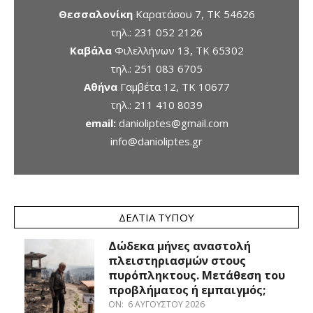
Θεσσαλονίκη
Καρατάσου 7, TK 54626
τηλ.:
231 052 2126
Καβάλα
Φιλελλήνων 13, ΤΚ 65302
τηλ.:
251 083 6705
Αθήνα
Γαμβέτα 12, ΤΚ 10677
τηλ.:
211 410 8039
email:
danioliptes@gmail.com
info@danioliptes.gr
ΔΕΛΤΊΑ ΤΎΠΟΥ
Δώδεκα μήνες αναστολή
πλειστηριασμών στους
πυρόπληκτους. Μετάθεση του
προβλήματος ή εμπαιγμός;
ON:
6 ΑΥΓΟΎΣΤΟΥ 2026