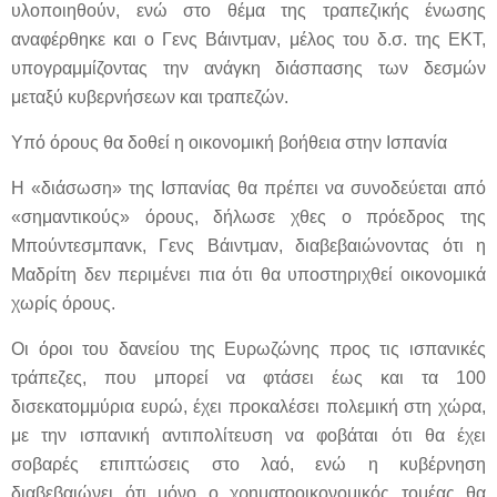
υλοποιηθούν, ενώ στο θέμα της τραπεζικής ένωσης
αναφέρθηκε και ο Γενς Βάιντμαν, μέλος του δ.σ. της ΕΚΤ,
υπογραμμίζοντας την ανάγκη διάσπασης των δεσμών
μεταξύ κυβερνήσεων και τραπεζών.
Υπό όρους θα δοθεί η οικονομική βοήθεια στην Ισπανία
Η «διάσωση» της Ισπανίας θα πρέπει να συνοδεύεται από
«σημαντικούς» όρους, δήλωσε χθες ο πρόεδρος της
Μπούντεσμπανκ, Γενς Βάιντμαν, διαβεβαιώνοντας ότι η
Μαδρίτη δεν περιμένει πια ότι θα υποστηριχθεί οικονομικά
χωρίς όρους.
Οι όροι του δανείου της Ευρωζώνης προς τις ισπανικές
τράπεζες, που μπορεί να φτάσει έως και τα 100
δισεκατομμύρια ευρώ, έχει προκαλέσει πολεμική στη χώρα,
με την ισπανική αντιπολίτευση να φοβάται ότι θα έχει
σοβαρές επιπτώσεις στο λαό, ενώ η κυβέρνηση
διαβεβαιώνει ότι μόνο ο χρηματοοικονομικός τομέας θα