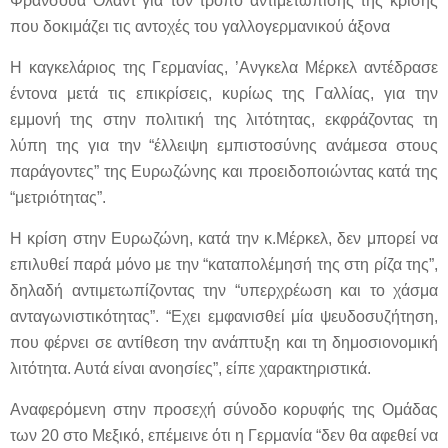
Φρανσουά Ολάντ για τον τρόπο αντιμετώπισης της κρίσης
που δοκιμάζει τις αντοχές του γαλλογερμανικού άξονα
Η καγκελάριος της Γερμανίας, ’Ανγκελα Μέρκελ αντέδρασε
έντονα μετά τις επικρίσεις, κυρίως της Γαλλίας, για την
εμμονή της στην πολιτική της λιτότητας, εκφράζοντας τη
λύπη της για την “έλλειψη εμπιστοσύνης ανάμεσα στους
παράγοντες” της Ευρωζώνης και προειδοποιώντας κατά της
“μετριότητας”.
Η κρίση στην Ευρωζώνη, κατά την κ.Μέρκελ, δεν μπορεί να
επιλυθεί παρά μόνο με την “καταπολέμησή της στη ρίζα της”,
δηλαδή αντιμετωπίζοντας την “υπερχρέωση και το χάσμα
ανταγωνιστικότητας”. “Εχει εμφανισθεί μία ψευδοσυζήτηση,
που φέρνει σε αντίθεση την ανάπτυξη και τη δημοσιονομική
λιτότητα. Αυτά είναι ανοησίες”, είπε χαρακτηριστικά.
Αναφερόμενη στην προσεχή σύνοδο κορυφής της Ομάδας
των 20 στο Μεξικό, επέμεινε ότι η Γερμανία “δεν θα αφεθεί να