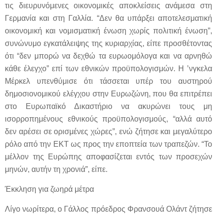
τις διευρυνόμενες οικονομικές αποκλείσεις ανάμεσα στη
Γερμανία και στη Γαλλία. “Δεν θα υπάρξει αποτελεσματική
οικονομική και νομισματική ένωση χωρίς πολιτική ένωση”,
συνώνυμο εγκατάλειψης της κυριαρχίας, είπε προσθέτοντας
ότι “δεν μπορώ να δεχθώ τα ευρωομόλογα και να αρνηθώ
κάθε έλεγχο” επί των εθνικών προϋπολογισμών. Η ’νγκελα
Μέρκελ υπενθύμισε ότι τάσσεται υπέρ του αυστηρού
δημοσιονομικού ελέγχου στην Ευρωζώνη, που θα επιτρέπει
στο Ευρωπαϊκό Δικαστήριο να ακυρώνει τους μη
ισορροπημένους εθνικούς προϋπολογισμούς, “αλλά αυτό
δεν αρέσει σε ορισμένες χώρες”, ενώ ζήτησε και μεγαλύτερο
ρόλο από την ΕΚΤ ως προς την εποπτεία των τραπεζών. “Το
μέλλον της Ευρώπης αποφασίζεται εντός των προσεχών
μηνών, αυτήν τη χρονιά”, είπε.
Έκκληση για ζωηρά μέτρα
Λίγο νωρίτερα, ο Γάλλος πρόεδρος Φρανσουά Ολάντ ζήτησε