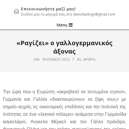
Επικοινωνήστε μαζί μας!
Στείλτε μας το μήνυμά σας στο danioliptesgr@gmail.com
Primary
Menu
Navigation
Menu
«Ραγίζει» ο γαλλογερμανικός
άξονας
ON:
16 ΙΟΥΝΊΟΥ 2012
IN:
ΆΡΘΡΑ
Την ώρα που η Ευρώπη «ακροβατεί σε τεντωμένο σχοινί»,
Γερμανία και Γαλλία «διασταυρώνουν τα ξίφη τους» με
σημείο αιχμής τις οικονομικές επιδόσεις και την πολιτική της
λιτότητας σε ένα «λεκτικό πόλεμο» ανάμεσα στην Γερμανίδα
καγκελάριο, Ανγκελα Μέρκελ και τον Γάλλο πρόεδρο,