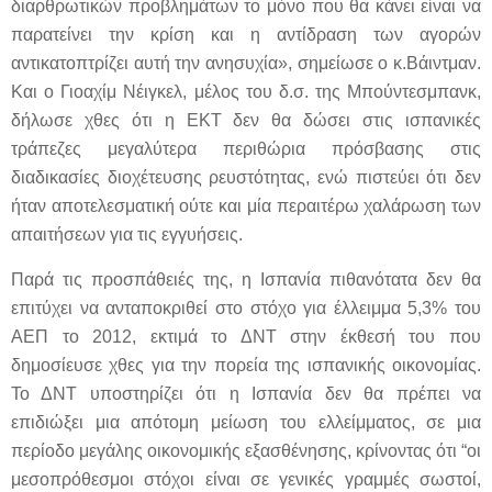
διαρθρωτικών προβλημάτων το μόνο που θα κάνει είναι να
παρατείνει την κρίση και η αντίδραση των αγορών
αντικατοπτρίζει αυτή την ανησυχία», σημείωσε ο κ.Βάιντμαν.
Και ο Γιοαχίμ Νέιγκελ, μέλος του δ.σ. της Μπούντεσμπανκ,
δήλωσε χθες ότι η ΕΚΤ δεν θα δώσει στις ισπανικές
τράπεζες μεγαλύτερα περιθώρια πρόσβασης στις
διαδικασίες διοχέτευσης ρευστότητας, ενώ πιστεύει ότι δεν
ήταν αποτελεσματική ούτε και μία περαιτέρω χαλάρωση των
απαιτήσεων για τις εγγυήσεις.
Παρά τις προσπάθειές της, η Ισπανία πιθανότατα δεν θα
επιτύχει να ανταποκριθεί στο στόχο για έλλειμμα 5,3% του
ΑΕΠ το 2012, εκτιμά το ΔΝΤ στην έκθεσή του που
δημοσίευσε χθες για την πορεία της ισπανικής οικονομίας.
Το ΔΝΤ υποστηρίζει ότι η Ισπανία δεν θα πρέπει να
επιδιώξει μια απότομη μείωση του ελλείμματος, σε μια
περίοδο μεγάλης οικονομικής εξασθένησης, κρίνοντας ότι “οι
μεσοπρόθεσμοι στόχοι είναι σε γενικές γραμμές σωστοί,