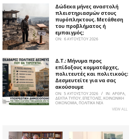
Δώδεκα μήνες αναστολή
πλειστηριασμών στους
πυρόπληκτους. Μετάθεση
του προβλήματος ή
εμπαιγμός;
ON:
6 ΑΥΓΟΎΣΤΟΥ 2026
Δ.Τ.: Μήνυμα προς
επίδοξους κομματάρχες,
πολιτευτές και πολιτικούς:
Δεσμευτείτε για να σας
ακούσουμε
ON:
5 ΑΥΓΟΎΣΤΟΥ 2026
IN:
ΆΡΘΡΑ
,
ΔΕΛΤΊΑ ΤΎΠΟΥ
,
ΕΠΙΣΤΟΛΈΣ
,
ΚΟΙΝΩΝΙΚΉ
ΟΙΚΟΝΟΜΊΑ
,
ΠΟΛΙΤΙΚΆ ΝΈΑ
VIEW ALL