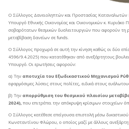
Ο Σύλλογος Δανειοληπτών και Προστασίας Καταναλωτών Β
Υπουργό Εθνικής Οικονομίας και Οικονομικών κ. Κυριάκο Π
σοβαρότατων θεσμικών δυσλειτουργιών που αφορούν τη ρ
μεταβίβαση δανείων σε funds.
Ο Σύλλογος προχωρά σε αυτή την κίνηση καθώς οι δύο επίσ
4596/9.4.2025) που κατατέθηκαν από ανεξάρτητους βουλε
Υπουργό. Οι ερωτήσεις αφορούν:
α) Την
αποτυχία του Εξωδικαστικού Μηχανισμού Ρύθμ
εφαρμόσιμες λύσεις στους πολίτες, ειδικά στους ευάλωτου
β) Την
απορρύθμιση του θεσμικού πλαισίου μεταβίβαση
2024),
που επιτρέπει την απόκρυψη κρίσιμων στοιχείων ό
Ο Σύλλογος κατέθεσε επείγουσα επιστολή μέσω δικαστικού 
Κωνσταντίνου Φλώρου, ο οποίος μαζί με άλλους ανεξάρτητο