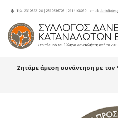
Skip
Τηλ.:
2310522126
|
2510836705
|
2114108039
| email:
danioliptes
to
content
ΣΎΛΛΟΓΟΣ ΔΑΝΕ
ΚΑΤΑΝΑΛΩΤΏΝ 
Στο πλευρό του Έλληνα Δανειολήπτη από το 201
Ζητάμε άμεση συνάντηση με τον 