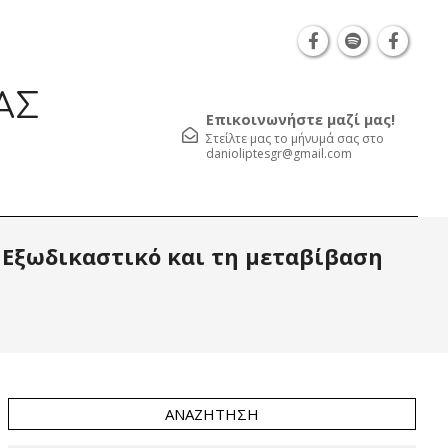
Θεσσαλονίκη Καρατάσου 7, TK 54626 τηλ.: 231 052 
ΑΣ
Επικοινωνήστε μαζί μας!
Στείλτε μας το μήνυμά σας στο
danioliptesgr@gmail.com
Prim
 Εξωδικαστικό και τη μεταβίβαση
Navi
Men
ΑΝΑΖΉΤΗΣΗ