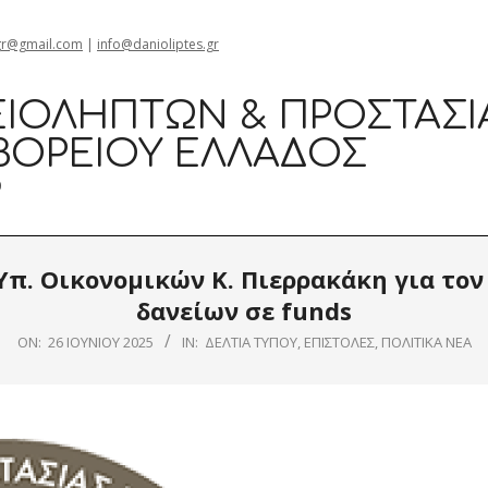
gr@gmail.com
|
info@danioliptes.gr
ΙΟΛΗΠΤΏΝ & ΠΡΟΣΤΑΣΊ
ΒΟΡΕΊΟΥ ΕΛΛΆΔΟΣ
0
Υπ. Οικονομικών Κ. Πιερρακάκη για τον
δανείων σε funds
ON:
26 ΙΟΥΝΊΟΥ 2025
IN:
ΔΕΛΤΊΑ ΤΎΠΟΥ
,
ΕΠΙΣΤΟΛΈΣ
,
ΠΟΛΙΤΙΚΆ ΝΈΑ