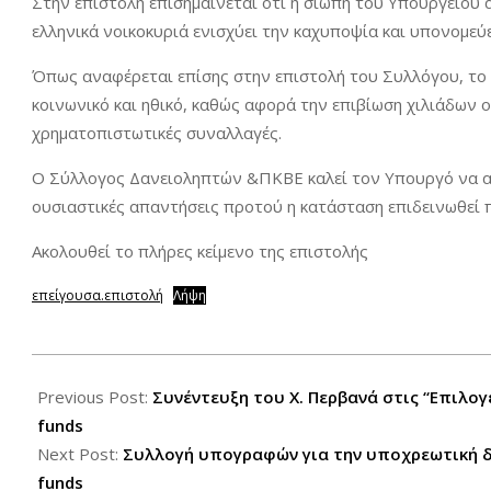
Στην επιστολή επισημαίνεται ότι η σιωπή του Υπουργείου
ελληνικά νοικοκυριά ενισχύει την καχυποψία και υπονομεύ
Όπως αναφέρεται επίσης στην επιστολή του Συλλόγου, το
κοινωνικό και ηθικό, καθώς αφορά την επιβίωση χιλιάδων ο
χρηματοπιστωτικές συναλλαγές.
Ο Σύλλογος Δανειοληπτών &ΠΚΒΕ καλεί τον Υπουργό να αν
ουσιαστικές απαντήσεις προτού η κατάσταση επιδεινωθεί 
Ακολουθεί το πλήρες κείμενο της επιστολής
επείγουσα.επιστολή
Λήψη
2025-
06-
Previous Post:
Συνέντευξη του Χ. Περβανά στις “Επιλο
26
funds
Next Post:
Συλλογή υπογραφών για την υποχρεωτική 
funds