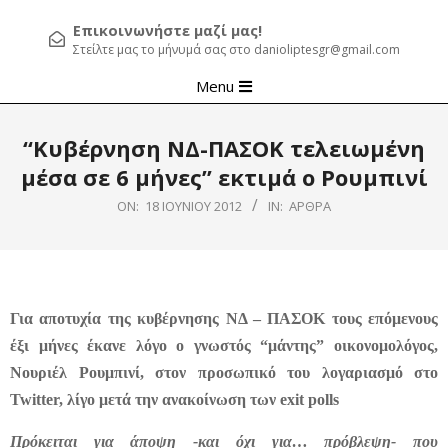
Επικοινωνήστε μαζί μας!
Στείλτε μας το μήνυμά σας στο danioliptesgr@gmail.com
Primary
Menu
Navigation
Menu
“Κυβέρνηση ΝΔ-ΠΑΣΟΚ τελειωμένη
μέσα σε 6 μήνες” εκτιμά ο Ρουμπινί
ON:
18 ΙΟΥΝΊΟΥ 2012
IN:
ΆΡΘΡΑ
Για αποτυχία της κυβέρνησης ΝΔ – ΠΑΣΟΚ τους επόμενους
έξι μήνες έκανε λόγο ο γνωστός “μάντης” οικονομολόγος,
Νουριέλ Ρουμπινί, στον προσωπικό του λογαριασμό στο
Twitter, λίγο μετά την ανακοίνωση των exit polls
Πρόκειται για άποψη -και όχι για… πρόβλεψη- που