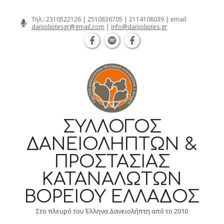
Θεσσαλονίκη Καρατάσου 7, TK 54626 
Skip
Τηλ.:
2310522126
|
2510836705
|
2114108039
| email:
danioliptesgr@gmail.com
|
info@danioliptes.gr
to
content
ΣΎΛΛΟΓΟΣ
ΔΑΝΕΙΟΛΗΠΤΏΝ &
ΠΡΟΣΤΑΣΊΑΣ
ΚΑΤΑΝΑΛΩΤΏΝ
ΒΟΡΕΊΟΥ ΕΛΛΆΔΟΣ
Στο πλευρό του Έλληνα Δανειολήπτη από το 2010