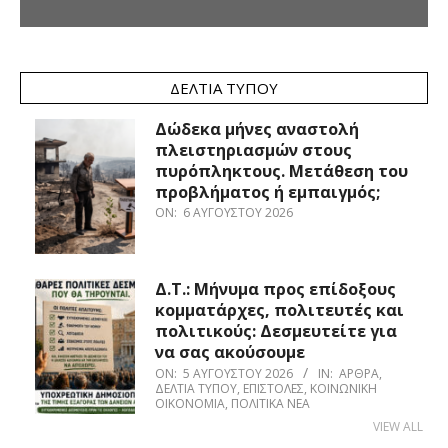
ΔΕΛΤΊΑ ΤΎΠΟΥ
Δώδεκα μήνες αναστολή
πλειστηριασμών στους
πυρόπληκτους. Μετάθεση του
προβλήματος ή εμπαιγμός;
ON:
6 ΑΥΓΟΎΣΤΟΥ 2026
Δ.Τ.: Μήνυμα προς επίδοξους
κομματάρχες, πολιτευτές και
πολιτικούς: Δεσμευτείτε για
να σας ακούσουμε
ON:
5 ΑΥΓΟΎΣΤΟΥ 2026
IN:
ΆΡΘΡΑ
,
ΔΕΛΤΊΑ ΤΎΠΟΥ
,
ΕΠΙΣΤΟΛΈΣ
,
ΚΟΙΝΩΝΙΚΉ
ΟΙΚΟΝΟΜΊΑ
,
ΠΟΛΙΤΙΚΆ ΝΈΑ
VIEW ALL