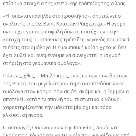
επίσημα στοιχεία της κεντρικής τράπεζας της χώρας.
«Η Ισπανία επανήλθε στο προσκήνιο», σημειώνει ο
αναλυτής της DZ Bank Κρίστιαν Ράιχερτερ. «Η αγορά
ανησυχεί για τα επισφαλή δάνεια που έχουν στην
κατοχή τους οι ισπανικές τράπεζες, γεγονός που ασκεί
πιέσεις στα ομόλογα. Η ευρωπαϊκή κρίση χρέους δεν
έχει λυθεί και αναμένουμε να συνεχιστεί η ισχυρή
στήριξη στα γερμανικά ομόλογα».
Πάντως, χθες, ο Μπιλ Γκρος, ένας εκ των συνιδρυτών
της Pimco, του μεγαλύτερου ταμείου επενδύσεων σε
ομόλογα στον κόσμο, τόνισε ότι ακόμα και η Γερμανία
αποτελεί, κατά την άποψή του, πιστωτικό κίνδυνο,
χαρακτηρίζοντάς την μάλιστα μία όχι και τόσο
ελκυστική αγορά.
Ο υπουργός Οικονομικών της Ισπανίας, Λουίς ντε
Γκούιντος, τόνισε ότι «η τιμωρία που γνωρίζουμε από