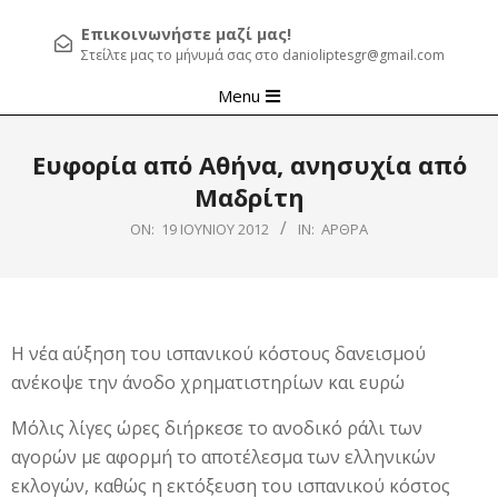
Επικοινωνήστε μαζί μας!
Στείλτε μας το μήνυμά σας στο danioliptesgr@gmail.com
Primary
Menu
Navigation
Menu
Ευφορία από Αθήνα, ανησυχία από
Μαδρίτη
ON:
19 ΙΟΥΝΊΟΥ 2012
IN:
ΆΡΘΡΑ
Η νέα αύξηση του ισπανικού κόστους δανεισμού
ανέκοψε την άνοδο χρηματιστηρίων και ευρώ
Μόλις λίγες ώρες διήρκεσε το ανοδικό ράλι των
αγορών με αφορμή το αποτέλεσμα των ελληνικών
εκλογών, καθώς η εκτόξευση του ισπανικού κόστος