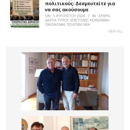
πολιτικούς: Δεσμευτείτε για
να σας ακούσουμε
ON:
5 ΑΥΓΟΎΣΤΟΥ 2026
IN:
ΆΡΘΡΑ
,
ΔΕΛΤΊΑ ΤΎΠΟΥ
,
ΕΠΙΣΤΟΛΈΣ
,
ΚΟΙΝΩΝΙΚΉ
ΟΙΚΟΝΟΜΊΑ
,
ΠΟΛΙΤΙΚΆ ΝΈΑ
VIEW ALL