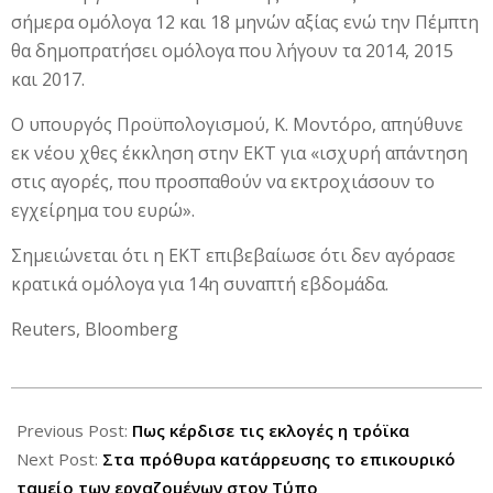
σήμερα ομόλογα 12 και 18 μηνών αξίας ενώ την Πέμπτη
θα δημοπρατήσει ομόλογα που λήγουν τα 2014, 2015
και 2017.
Ο υπουργός Προϋπολογισμού, Κ. Μοντόρο, απηύθυνε
εκ νέου χθες έκκληση στην ΕΚΤ για «ισχυρή απάντηση
στις αγορές, που προσπαθούν να εκτροχιάσουν το
εγχείρημα του ευρώ».
Σημειώνεται ότι η ΕΚΤ επιβεβαίωσε ότι δεν αγόρασε
κρατικά ομόλογα για 14η συναπτή εβδομάδα.
Reuters, Bloomberg
2012-
06-
Previous Post:
Πως κέρδισε τις εκλογές η τρόϊκα
19
Next Post:
Στα πρόθυρα κατάρρευσης το επικουρικό
ταμείο των εργαζομένων στον Τύπο