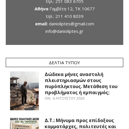
τηλ.:
251 083 6705
Αθήνα
Γαμβέτα 12, ΤΚ 10677
τηλ.:
211 410 8039
email:
danioliptes@gmail.com
info@danioliptes.gr
ΔΕΛΤΊΑ ΤΎΠΟΥ
Δώδεκα μήνες αναστολή
πλειστηριασμών στους
πυρόπληκτους. Μετάθεση του
προβλήματος ή εμπαιγμός;
ON:
6 ΑΥΓΟΎΣΤΟΥ 2026
Δ.Τ.: Μήνυμα προς επίδοξους
κομματάρχες, πολιτευτές και