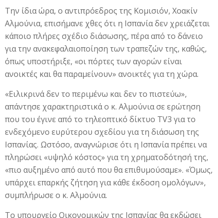
Την ίδια ώρα, ο αντιπρόεδρος της Κομισιόν, Χοακίν
Αλμούνια, επισήμανε χθες ότι η Ισπανία δεν χρειάζεται
κάποιο πλήρες σχέδιο διάσωσης, πέρα από το δάνειο
για την ανακεφαλαιοποίηση των τραπεζών της, καθώς,
όπως υποστήριξε, «οι πόρτες των αγορών είναι
ανοικτές και θα παραμείνουν» ανοικτές για τη χώρα.
«Ειλικρινά δεν το περιμένω και δεν το πιστεύω»,
απάντησε χαρακτηριστικά ο κ. Αλμούνια σε ερώτηση
που του έγινε από το τηλεοπτικό δίκτυο TV3 για το
ενδεχόμενο ευρύτερου σχεδίου για τη διάσωση της
Ισπανίας. Ωστόσο, αναγνώρισε ότι η Ισπανία πρέπει να
πληρώσει «υψηλό κόστος» για τη χρηματοδότησή της,
«πιο αυξημένο από αυτό που θα επιθυμούσαμε». «Όμως,
υπάρχει επαρκής ζήτηση για κάθε έκδοση ομολόγων»,
συμπλήρωσε ο κ. Αλμούνια.
Το υπουργείο Οικονομικών της Ισπανίας θα εκδώσει