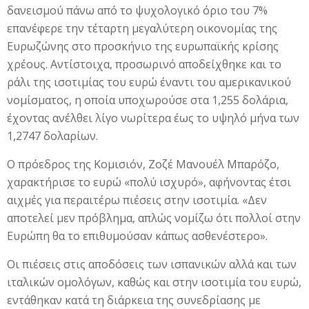
δανεισμού πάνω από το ψυχολογικό όριο του 7%
επανέφερε την τέταρτη μεγαλύτερη οικονομίας της
Ευρωζώνης στο προσκήνιο της ευρωπαϊκής κρίσης
χρέους. Αντίστοιχα, προσωρινό αποδείχθηκε και το
ράλι της ισοτιμίας του ευρώ έναντι του αμερικανικού
νομίσματος, η οποία υποχωρούσε στα 1,255 δολάρια,
έχοντας ανέλθει λίγο νωρίτερα έως το υψηλό μήνα των
1,2747 δολαρίων.
Ο πρόεδρος της Κομισιόν, Ζοζέ Μανουέλ Μπαρόζο,
χαρακτήρισε το ευρώ «πολύ ισχυρό», αφήνοντας έτσι
αιχμές για περαιτέρω πιέσεις στην ισοτιμία. «Δεν
αποτελεί μεν πρόβλημα, απλώς νομίζω ότι πολλοί στην
Ευρώπη θα το επιθυμούσαν κάπως ασθενέστερο».
Οι πιέσεις στις αποδόσεις των ισπανικών αλλά και των
ιταλικών ομολόγων, καθώς και στην ισοτιμία του ευρώ,
εντάθηκαν κατά τη διάρκεια της συνεδρίασης με