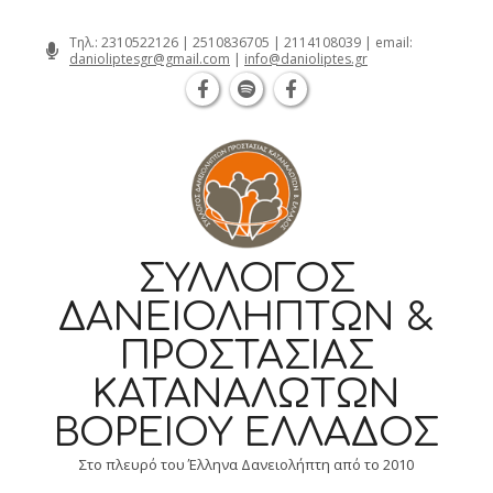
Θεσσαλονίκη Καρατάσου 7, TK 54626 τ
Skip
Τηλ.:
2310522126
|
2510836705
|
2114108039
| email:
danioliptesgr@gmail.com
|
info@danioliptes.gr
to
content
ΣΎΛΛΟΓΟΣ
ΔΑΝΕΙΟΛΗΠΤΏΝ &
ΠΡΟΣΤΑΣΊΑΣ
ΚΑΤΑΝΑΛΩΤΏΝ
ΒΟΡΕΊΟΥ ΕΛΛΆΔΟΣ
Στο πλευρό του Έλληνα Δανειολήπτη από το 2010