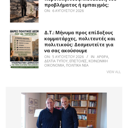
προβλήματος ή εμπαιγμός;
ON:
6 ΑΥΓΟΎΣΤΟΥ 2026
Δ.Τ.: Μήνυμα προς επίδοξους
κομματάρχες, πολιτευτές και
πολιτικούς: Δεσμευτείτε για
να σας ακούσουμε
ON:
5 ΑΥΓΟΎΣΤΟΥ 2026
IN:
ΆΡΘΡΑ
,
ΔΕΛΤΊΑ ΤΎΠΟΥ
,
ΕΠΙΣΤΟΛΈΣ
,
ΚΟΙΝΩΝΙΚΉ
ΟΙΚΟΝΟΜΊΑ
,
ΠΟΛΙΤΙΚΆ ΝΈΑ
VIEW ALL