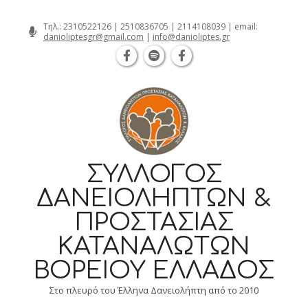
Θεσσαλονίκη Καρατάσου 7, TK 54626 
Skip
Τηλ.:
2310522126
|
2510836705
|
2114108039
| email:
danioliptesgr@gmail.com
|
info@danioliptes.gr
to
content
ΣΎΛΛΟΓΟΣ
ΔΑΝΕΙΟΛΗΠΤΏΝ &
ΠΡΟΣΤΑΣΊΑΣ
ΚΑΤΑΝΑΛΩΤΏΝ
ΒΟΡΕΊΟΥ ΕΛΛΆΔΟΣ
Στο πλευρό του Έλληνα Δανειολήπτη από το 2010