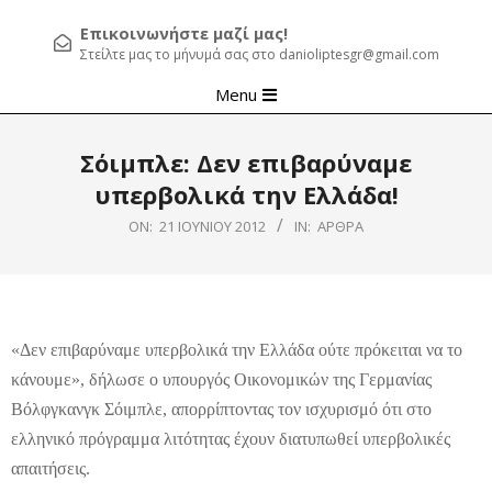
Επικοινωνήστε μαζί μας!
Στείλτε μας το μήνυμά σας στο danioliptesgr@gmail.com
Primary
Menu
Navigation
Menu
Σόιμπλε: Δεν επιβαρύναμε
υπερβολικά την Ελλάδα!
ON:
21 ΙΟΥΝΊΟΥ 2012
IN:
ΆΡΘΡΑ
«Δεν επιβαρύναμε υπερβολικά την Ελλάδα ούτε πρόκειται να το
κάνουμε», δήλωσε ο υπουργός Οικονομικών της Γερμανίας
Βόλφγκανγκ Σόιμπλε, απορρίπτοντας τον ισχυρισμό ότι στο
ελληνικό πρόγραμμα λιτότητας έχουν διατυπωθεί υπερβολικές
απαιτήσεις.