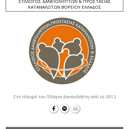
ΣΎΛΛΟΓΟΣ ΔΑΝΕΙΟΛΗΠΤΏΝ & ΠΡΟΣΤΑΣΊΑΣ
ΚΑΤΑΝΑΛΩΤΏΝ ΒΟΡΕΊΟΥ ΕΛΛΆΔΟΣ
Στο πλευρό του Έλληνα Δανειολήπτη από το 2012