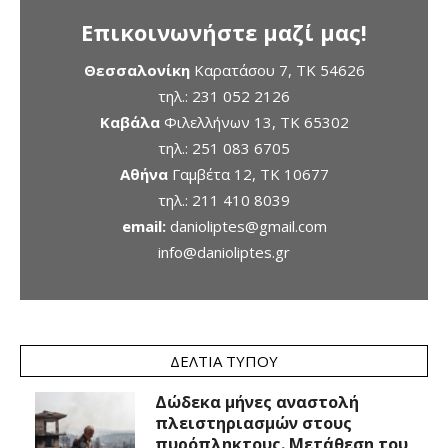
Επικοινωνήστε μαζί μας!
Θεσσαλονίκη
Καρατάσου 7, TK 54626
τηλ.:
231 052 2126
Καβάλα
Φιλελλήνων 13, ΤΚ 65302
τηλ.:
251 083 6705
Αθήνα
Γαμβέτα 12, ΤΚ 10677
τηλ.:
211 410 8039
email:
danioliptes@gmail.com
info@danioliptes.gr
ΔΕΛΤΊΑ ΤΎΠΟΥ
Δώδεκα μήνες αναστολή
πλειστηριασμών στους
πυρόπληκτους. Μετάθεση του