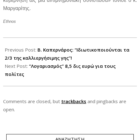
κυβέρνηση ως μία αντιμνημονιακή συνιστώσα» τόνισε ο κ.
Μαργαρίτης.
Ethnos
2012-
06-
Previous Post:
Β. Καπερνάρος: “Ιδιωτικοποιούνται τα
24
2/3 της καλλιεργήσιμης γης”!
Next Post:
“Λογαριασμός” 8,5 δις ευρώ για τους
πολίτες
Comments are closed, but
trackbacks
and pingbacks are
open.
ΑΝΑΖΉΤΗΣΗ