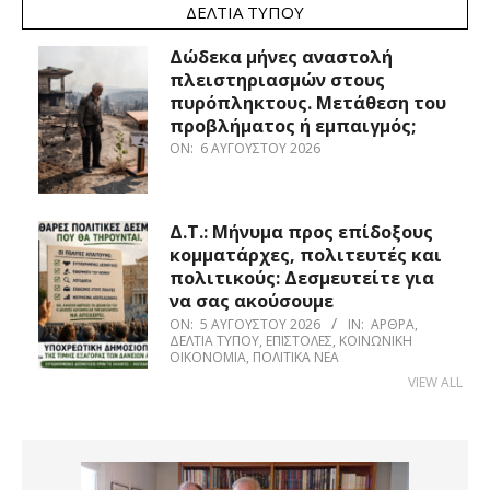
ΔΕΛΤΊΑ ΤΎΠΟΥ
Δώδεκα μήνες αναστολή
πλειστηριασμών στους
πυρόπληκτους. Μετάθεση του
προβλήματος ή εμπαιγμός;
ON:
6 ΑΥΓΟΎΣΤΟΥ 2026
Δ.Τ.: Μήνυμα προς επίδοξους
κομματάρχες, πολιτευτές και
πολιτικούς: Δεσμευτείτε για
να σας ακούσουμε
ON:
5 ΑΥΓΟΎΣΤΟΥ 2026
IN:
ΆΡΘΡΑ
,
ΔΕΛΤΊΑ ΤΎΠΟΥ
,
ΕΠΙΣΤΟΛΈΣ
,
ΚΟΙΝΩΝΙΚΉ
ΟΙΚΟΝΟΜΊΑ
,
ΠΟΛΙΤΙΚΆ ΝΈΑ
VIEW ALL