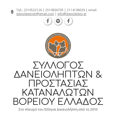
Θεσσαλονίκη Καρατάσου 7, TK 54626 τηλ.: 
Skip
Τηλ.:
2310522126
|
2510836705
|
2114108039
| email:
danioliptesgr@gmail.com
|
info@danioliptes.gr
to
content
ΣΎΛΛΟΓΟΣ
ΔΑΝΕΙΟΛΗΠΤΏΝ &
ΠΡΟΣΤΑΣΊΑΣ
ΚΑΤΑΝΑΛΩΤΏΝ
ΒΟΡΕΊΟΥ ΕΛΛΆΔΟΣ
Στο πλευρό του Έλληνα Δανειολήπτη από το 2010