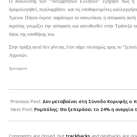
Ο Βουλευτής των “Ανεξάρτητων Ελλήνων” εξήγησε πως η 
δρομολογηθεί, περιλαμβάνει και τις υποθηκευμένες καλλιεργήσι
Άρειου Πάγου έκρινε παράνομα τα πανωτόκια, η απόφαση αυτή δ
αγρότης γνωρίζει την απόφαση και απευθυνθεί στην Τράπεζα γ
ύψος της υποθήκης του.
Στην πράξη αυτό δεν γίνεται, έτσι πάμε ολοταχώς προς το “ξεπ
Αγροτών.
Spirospero
2012-
06-
Previous Post:
Δεν μεταβαίνει στη Σύνοδο Κορυφής ο
24
Next Post:
Ρομπόλης: Θα ξεπεράσει το 24% η ανεργία 
Comments are closed, but
trackbacks
and pingbacks are op