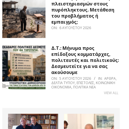
πλειστηριασμών στους
πυρόπληκτους. Μετάθεση
του προβλήματος ή
εμπαιγμός;
ON:
6 ΑΥΓΟΎΣΤΟΥ 2026
Δ.Τ.: Μήνυμα προς
επίδοξους κομματάρχες,
πολιτευτές και πολιτικούς:
Δεσμευτείτε για να σας
ακούσουμε
ON:
5 ΑΥΓΟΎΣΤΟΥ 2026
IN:
ΆΡΘΡΑ
,
ΔΕΛΤΊΑ ΤΎΠΟΥ
,
ΕΠΙΣΤΟΛΈΣ
,
ΚΟΙΝΩΝΙΚΉ
ΟΙΚΟΝΟΜΊΑ
,
ΠΟΛΙΤΙΚΆ ΝΈΑ
VIEW ALL