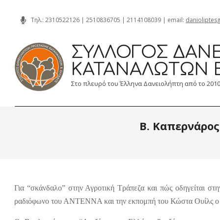
Skip
Τηλ.:
2310522126
|
2510836705
|
2114108039
| email:
danioliptes
to
content
ΣΎΛΛΟΓΟΣ ΔΑΝΕ
ΚΑΤΑΝΑΛΩΤΏΝ 
Στο πλευρό του Έλληνα Δανειολήπτη από το 201
Β. Καπερνάρος
Για “σκάνδαλο” στην Αγροτική Τράπεζα και πώς οδηγείται στη
ραδιόφωνο του ΑΝΤΕΝΝΑ και την εκπομπή του Κώστα Ουίλς ο