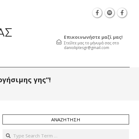
Θεσσαλονίκη Καρατάσου 7, TK 54626 τηλ.: 231 052
ΑΣ
Επικοινωνήστε μαζί μας!
Στείλτε μας το μήνυμά σας στο
danioliptesgr@gmail.com
Prim
ργήσιμης γης”!
Navi
Men
ΑΝΑΖΉΤΗΣΗ
Search