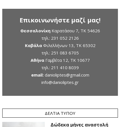
Επικοινωνήστε μαζί μας!
Θεσσαλονίκη
Καρατάσου 7, TK 54626
τηλ.:
231 052 2126
Καβάλα
Φιλελλήνων 13, ΤΚ 65302
τηλ.:
251 083 6705
Αθήνα
Γαμβέτα 12, ΤΚ 10677
τηλ.:
211 410 8039
email:
danioliptes@gmail.com
info@danioliptes.gr
ΔΕΛΤΊΑ ΤΎΠΟΥ
Δώδεκα μήνες αναστολή