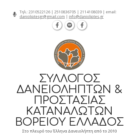
Θεσσαλονίκη Καρατάσου 7, TK 54626 
Skip
Τηλ.:
2310522126
|
2510836705
|
2114108039
| email:
danioliptesgr@gmail.com
|
info@danioliptes.gr
to
content
ΣΎΛΛΟΓΟΣ
ΔΑΝΕΙΟΛΗΠΤΏΝ &
ΠΡΟΣΤΑΣΊΑΣ
ΚΑΤΑΝΑΛΩΤΏΝ
ΒΟΡΕΊΟΥ ΕΛΛΆΔΟΣ
Στο πλευρό του Έλληνα Δανειολήπτη από το 2010