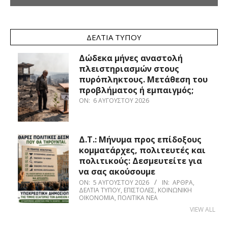
ΔΕΛΤΊΑ ΤΎΠΟΥ
Δώδεκα μήνες αναστολή
πλειστηριασμών στους
πυρόπληκτους. Μετάθεση του
προβλήματος ή εμπαιγμός;
ON:
6 ΑΥΓΟΎΣΤΟΥ 2026
Δ.Τ.: Μήνυμα προς επίδοξους
κομματάρχες, πολιτευτές και
πολιτικούς: Δεσμευτείτε για
να σας ακούσουμε
ON:
5 ΑΥΓΟΎΣΤΟΥ 2026
IN:
ΆΡΘΡΑ
,
ΔΕΛΤΊΑ ΤΎΠΟΥ
,
ΕΠΙΣΤΟΛΈΣ
,
ΚΟΙΝΩΝΙΚΉ
ΟΙΚΟΝΟΜΊΑ
,
ΠΟΛΙΤΙΚΆ ΝΈΑ
VIEW ALL