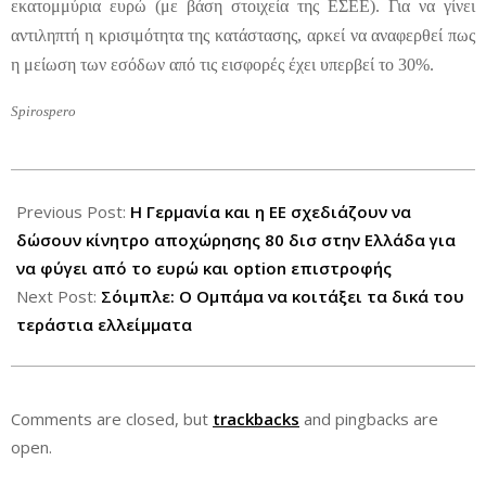
εκατομμύρια ευρώ (με βάση στοιχεία της ΕΣΕΕ). Για να γίνει
αντιληπτή η κρισιμότητα της κατάστασης, αρκεί να αναφερθεί πως
η μείωση των εσόδων από τις εισφορές έχει υπερβεί το 30%.
Spirospero
2012-
06-
Previous Post:
Η Γερμανία και η ΕΕ σχεδιάζουν να
25
δώσουν κίνητρο αποχώρησης 80 δισ στην Ελλάδα για
να φύγει από το ευρώ και option επιστροφής
Next Post:
Σόιμπλε: Ο Ομπάμα να κοιτάξει τα δικά του
τεράστια ελλείμματα
Comments are closed, but
trackbacks
and pingbacks are
open.