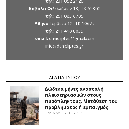
τηλ.:
231 052 2126
Καβάλα
Φιλελλήνων 13, ΤΚ 65302
τηλ.:
251 083 6705
Αθήνα
Γαμβέτα 12, ΤΚ 10677
τηλ.:
211 410 8039
email:
danioliptes@gmail.com
info@danioliptes.gr
ΔΕΛΤΊΑ ΤΎΠΟΥ
Δώδεκα μήνες αναστολή
πλειστηριασμών στους
πυρόπληκτους. Μετάθεση του
προβλήματος ή εμπαιγμός;
ON:
6 ΑΥΓΟΎΣΤΟΥ 2026