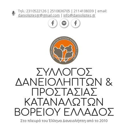
Θεσσαλονίκη Καρατάσου 7, TK 54626 
Skip
Τηλ.:
2310522126
|
2510836705
|
2114108039
| email:
danioliptesgr@gmail.com
|
info@danioliptes.gr
to
content
ΣΎΛΛΟΓΟΣ
ΔΑΝΕΙΟΛΗΠΤΏΝ &
ΠΡΟΣΤΑΣΊΑΣ
ΚΑΤΑΝΑΛΩΤΏΝ
ΒΟΡΕΊΟΥ ΕΛΛΆΔΟΣ
Στο πλευρό του Έλληνα Δανειολήπτη από το 2010