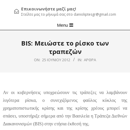
Επικοινωνήστε μαζί μας!
Στείλτε μας το μήνυμά σας στο danioliptesgr@gmail.com
Primary
Menu
Navigation
Menu
BIS: Μειώστε το ρίσκο των
τραπεζών
ON:
25 ΙΟΥΝΊΟΥ 2012
IN:
ΆΡΘΡΑ
Αν οι κυβερνήσεις υποχρεώσουν τις τράπεζες να λαμβάνουν
λιγότερα ρίσκα, ο συνεχιζόμενος φαύλος κύκλος της
χρηματοπιστωτικής κρίσης και της κρίσης χρέους μπορεί να
σπάσει, υποστήριξε σήμερα από την Βασιλεία η Τράπεζα Διεθνών
Διακανονισμών (BIS) στην ετήσια έκθεσή της.