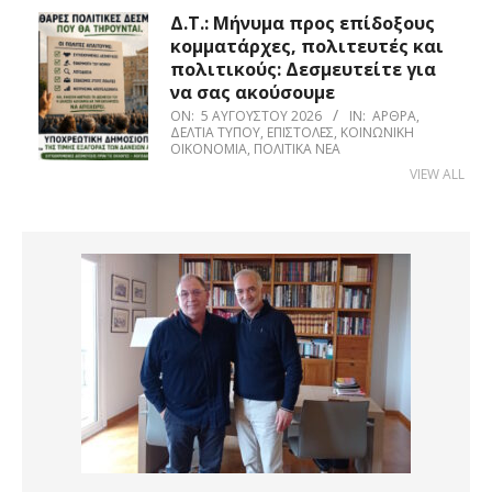
Δ.Τ.: Μήνυμα προς επίδοξους
κομματάρχες, πολιτευτές και
πολιτικούς: Δεσμευτείτε για
να σας ακούσουμε
ON:
5 ΑΥΓΟΎΣΤΟΥ 2026
IN:
ΆΡΘΡΑ
,
ΔΕΛΤΊΑ ΤΎΠΟΥ
,
ΕΠΙΣΤΟΛΈΣ
,
ΚΟΙΝΩΝΙΚΉ
ΟΙΚΟΝΟΜΊΑ
,
ΠΟΛΙΤΙΚΆ ΝΈΑ
VIEW ALL