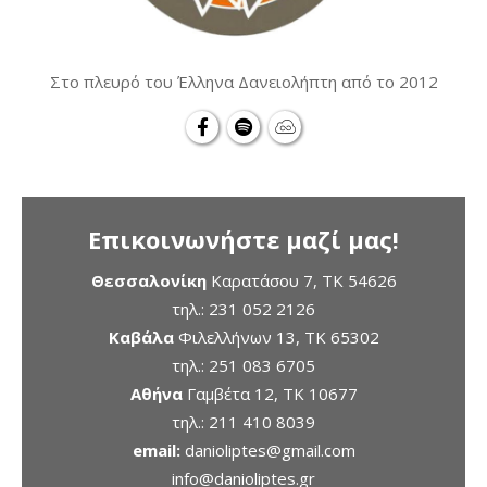
Στο πλευρό του Έλληνα Δανειολήπτη από το 2012
Επικοινωνήστε μαζί μας!
Θεσσαλονίκη
Καρατάσου 7, TK 54626
τηλ.:
231 052 2126
Καβάλα
Φιλελλήνων 13, ΤΚ 65302
τηλ.:
251 083 6705
Αθήνα
Γαμβέτα 12, ΤΚ 10677
τηλ.:
211 410 8039
email:
danioliptes@gmail.com
info@danioliptes.gr