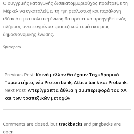
Ο ουγγρικής καταγωγής δισεκατομμυριούχος προέτρεψε τη
Μέρκελ να εγκαταλείψει τη «μη ρεαλιστική και παράλογη
ιδέα» ότι μια πολιτική ένωση θα πρέπει να προηγηθεί ενός
πλήρους ανεπτυγμένου τραπεζικού τομέα και μιας
δημοσιονομικής ένωσης.
Spirospero
2012-
06-
Previous Post:
Κοινό μέλλον θα έχουν Ταχυδρομικό
26
Ταμιευτήριο, νέα Proton bank, Attica bank και Probank.
Next Post:
Απερίγραπτα άθλια η συμπεριφορά του ΧΑ
και των τραπεζικών μετοχών
Comments are closed, but
trackbacks
and pingbacks are
open.