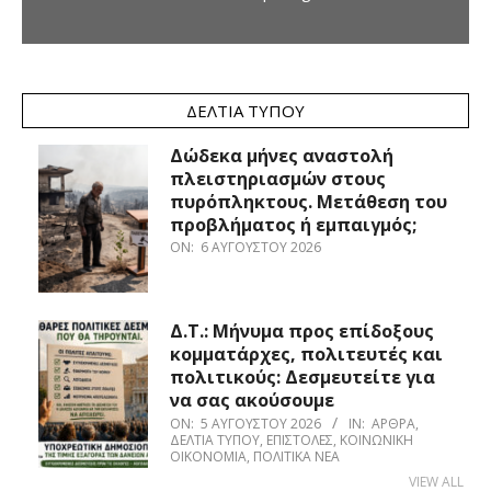
ΔΕΛΤΊΑ ΤΎΠΟΥ
Δώδεκα μήνες αναστολή
πλειστηριασμών στους
πυρόπληκτους. Μετάθεση του
προβλήματος ή εμπαιγμός;
ON:
6 ΑΥΓΟΎΣΤΟΥ 2026
Δ.Τ.: Μήνυμα προς επίδοξους
κομματάρχες, πολιτευτές και
πολιτικούς: Δεσμευτείτε για
να σας ακούσουμε
ON:
5 ΑΥΓΟΎΣΤΟΥ 2026
IN:
ΆΡΘΡΑ
,
ΔΕΛΤΊΑ ΤΎΠΟΥ
,
ΕΠΙΣΤΟΛΈΣ
,
ΚΟΙΝΩΝΙΚΉ
ΟΙΚΟΝΟΜΊΑ
,
ΠΟΛΙΤΙΚΆ ΝΈΑ
VIEW ALL