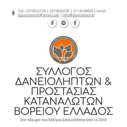
Θεσσαλονίκη Καρατάσου 7, TK 54626 
Skip
Τηλ.:
2310522126
|
2510836705
|
2114108039
| email:
danioliptesgr@gmail.com
|
info@danioliptes.gr
to
content
ΣΎΛΛΟΓΟΣ
ΔΑΝΕΙΟΛΗΠΤΏΝ &
ΠΡΟΣΤΑΣΊΑΣ
ΚΑΤΑΝΑΛΩΤΏΝ
ΒΟΡΕΊΟΥ ΕΛΛΆΔΟΣ
Στο πλευρό του Έλληνα Δανειολήπτη από το 2010