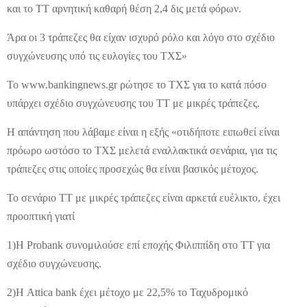
και το ΤΤ αρνητική καθαρή θέση 2,4 δις μετά φόρων.
Άρα οι 3 τράπεζες θα είχαν ισχυρό ρόλο και λόγο στο σχέδιο
συγχώνευσης υπό τις ευλογίες του ΤΧΣ»
Το www.bankingnews.gr ρώτησε το ΤΧΣ για το κατά πόσο
υπάρχει σχέδιο συγχώνευσης του ΤΤ με μικρές τράπεζες.
Η απάντηση που λάβαμε είναι η εξής «οτιδήποτε ειπωθεί είναι
πρόωρο ωστόσο το ΤΧΣ μελετά εναλλακτικά σενάρια, για τις
τράπεζες στις οποίες προσεχώς θα είναι βασικός μέτοχος.
Το σενάριο ΤΤ με μικρές τράπεζες είναι αρκετά ευέλικτο, έχει
προοπτική γιατί
1)Η Probank συνομιλούσε επί εποχής Φιλιππίδη στο ΤΤ για
σχέδιο συγχώνευσης.
2)Η Attica bank έχει μέτοχο με 22,5% το Ταχυδρομικό