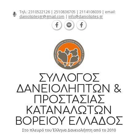
Θεσσαλονίκη Καρατάσου 7, TK 54626 τηλ.
Skip
Τηλ.:
2310522126
|
2510836705
|
2114108039
| email:
danioliptesgr@gmail.com
|
info@danioliptes.gr
to
content
ΣΎΛΛΟΓΟΣ
ΔΑΝΕΙΟΛΗΠΤΏΝ &
ΠΡΟΣΤΑΣΊΑΣ
ΚΑΤΑΝΑΛΩΤΏΝ
ΒΟΡΕΊΟΥ ΕΛΛΆΔΟΣ
Στο πλευρό του Έλληνα Δανειολήπτη από το 2010