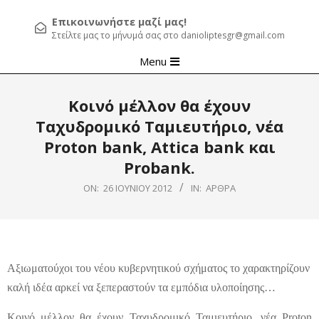
Επικοινωνήστε μαζί μας!
Στείλτε μας το μήνυμά σας στο danioliptesgr@gmail.com
Primary
Menu
Navigation
Menu
Κοινό μέλλον θα έχουν
Ταχυδρομικό Ταμιευτήριο, νέα
Proton bank, Attica bank και
Probank.
ON:
26 ΙΟΥΝΊΟΥ 2012
IN:
ΆΡΘΡΑ
Αξιωματούχοι του νέου κυβερνητικού σχήματος το χαρακτηρίζουν
καλή ιδέα αρκεί να ξεπεραστούν τα εμπόδια υλοποίησης…
Κοινό μέλλον θα έχουν Ταχυδρομικό Ταμιευτήριο, νέα Proton