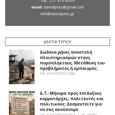
τηλ.:
211 410 8039
email:
danioliptes@gmail.com
info@danioliptes.gr
ΔΕΛΤΊΑ ΤΎΠΟΥ
Δώδεκα μήνες αναστολή
πλειστηριασμών στους
πυρόπληκτους. Μετάθεση του
προβλήματος ή εμπαιγμός;
ON:
6 ΑΥΓΟΎΣΤΟΥ 2026
Δ.Τ.: Μήνυμα προς επίδοξους
κομματάρχες, πολιτευτές και
πολιτικούς: Δεσμευτείτε για
να σας ακούσουμε
ON:
5 ΑΥΓΟΎΣΤΟΥ 2026
IN:
ΆΡΘΡΑ
,