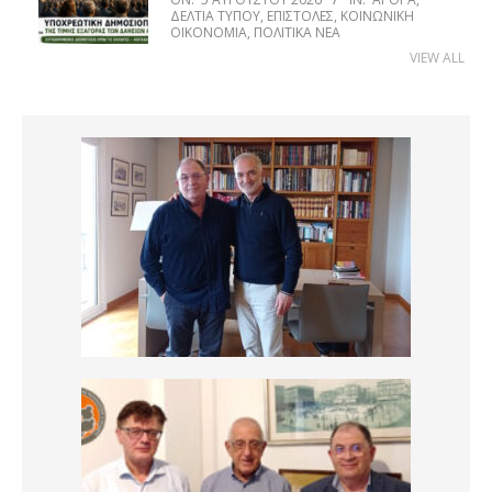
ΔΕΛΤΊΑ ΤΎΠΟΥ
,
ΕΠΙΣΤΟΛΈΣ
,
ΚΟΙΝΩΝΙΚΉ
ΟΙΚΟΝΟΜΊΑ
,
ΠΟΛΙΤΙΚΆ ΝΈΑ
VIEW ALL