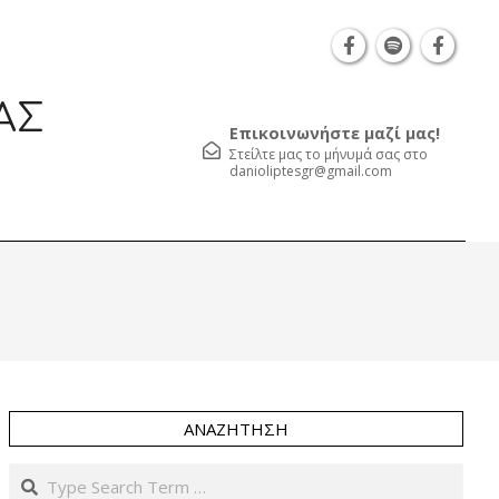
Θεσσαλονίκη Καρατάσου 7, TK 54626 τηλ.: 231 0
ΑΣ
Επικοινωνήστε μαζί μας!
Στείλτε μας το μήνυμά σας στο
danioliptesgr@gmail.com
Prim
Navi
Men
ΑΝΑΖΉΤΗΣΗ
Search