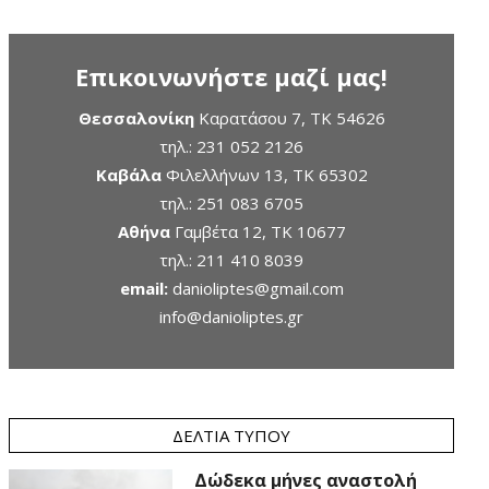
Επικοινωνήστε μαζί μας!
Θεσσαλονίκη
Καρατάσου 7, TK 54626
τηλ.:
231 052 2126
Καβάλα
Φιλελλήνων 13, ΤΚ 65302
τηλ.:
251 083 6705
Αθήνα
Γαμβέτα 12, ΤΚ 10677
τηλ.:
211 410 8039
email:
danioliptes@gmail.com
info@danioliptes.gr
ΔΕΛΤΊΑ ΤΎΠΟΥ
Δώδεκα μήνες αναστολή