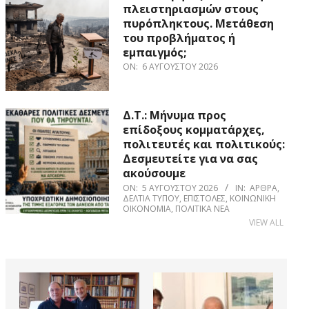
πλειστηριασμών στους
πυρόπληκτους. Μετάθεση
του προβλήματος ή
εμπαιγμός;
ON:
6 ΑΥΓΟΎΣΤΟΥ 2026
Δ.Τ.: Μήνυμα προς
επίδοξους κομματάρχες,
πολιτευτές και πολιτικούς:
Δεσμευτείτε για να σας
ακούσουμε
ON:
5 ΑΥΓΟΎΣΤΟΥ 2026
IN:
ΆΡΘΡΑ
,
ΔΕΛΤΊΑ ΤΎΠΟΥ
,
ΕΠΙΣΤΟΛΈΣ
,
ΚΟΙΝΩΝΙΚΉ
ΟΙΚΟΝΟΜΊΑ
,
ΠΟΛΙΤΙΚΆ ΝΈΑ
VIEW ALL