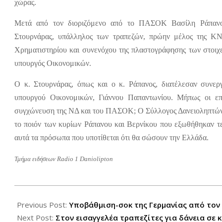
χώρας.
Μετά από τον διοριζόμενο από το ΠΑΣΟΚ Βασίλη Ράπανο 
Στουρνάρας, υπάλληλος των τραπεζών, πρώην μέλος της Κ
Χρηματιστηρίου και συνενόχου της πλαστογράφησης των στοιχε
υπουργός Οικονομικών.
Ο κ. Στουρνάρας, όπως και ο κ. Ράπανος, διατέλεσαν συν
υπουργού Οικονομικών, Γιάννου Παπαντωνίου. Μήπως οι επ
συγχώνευση της ΝΔ και του ΠΑΣΟΚ; Ο Σύλλογος Δανειοληπτώ
το ποιόν των κυρίων Ράπανου και Βερνίκου που εξωθήθηκαν τελ
αυτά τα πρόσωπα που υποτίθεται ότι θα σώσουν την Ελλάδα.
Τμήμα ειδήσεων
Radio 1 Daniolipton
2012-
06-
Previous Post:
Υποβάθμιση-σοκ της Γερμανίας από τον 
27
Next Post:
Στον εισαγγελέα τραπεζίτες για δάνεια σε 