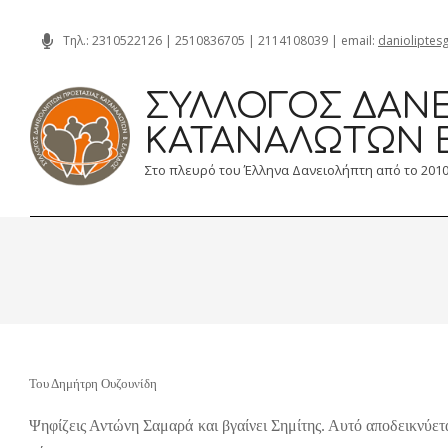
Skip
Τηλ.:
2310522126
|
2510836705
|
2114108039
| email:
danioliptes
to
content
ΣΎΛΛΟΓΟΣ ΔΑΝΕ
ΚΑΤΑΝΑΛΩΤΏΝ 
Στο πλευρό του Έλληνα Δανειολήπτη από το 201
Του Δημήτρη Ουζουνίδη
Ψηφίζεις Αντώνη Σαμαρά και βγαίνει Σημίτης. Αυτό αποδεικνύεται