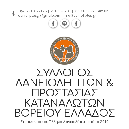
Θεσσαλονίκη Καρατάσου 7, TK 54626 
Skip
Τηλ.:
2310522126
|
2510836705
|
2114108039
| email:
danioliptesgr@gmail.com
|
info@danioliptes.gr
to
content
ΣΎΛΛΟΓΟΣ
ΔΑΝΕΙΟΛΗΠΤΏΝ &
ΠΡΟΣΤΑΣΊΑΣ
ΚΑΤΑΝΑΛΩΤΏΝ
ΒΟΡΕΊΟΥ ΕΛΛΆΔΟΣ
Στο πλευρό του Έλληνα Δανειολήπτη από το 2010