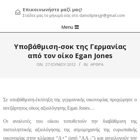
Επικοινωνήστε μαζί μας!
Στείλτε μας το μήνυμά σας στο danioliptesgr@gmail.com
Primary
Menu
Navigation
Menu
Υποβάθμιση-σοκ της Γερμανίας
από τον οίκο Egan Jones
ON:
27 ΙΟΥΝΊΟΥ 2012
IN:
ΆΡΘΡΑ
Σε υποβάθμιση-έκπληξη της γερμανικής οικονομίας προχώρησε ο
ανεξάρτητος οίκος αξιολόγησης Egan Jones…
Οι αναλυτές του οίκου τοποθετούν την διαβάθμιση της
πιστοληπτικής αξιολόγησης της ατμομηχανής της ευρωπαϊκής
οικονομίας στην κλίμακα “Α+” (από “AA -”) και αιτιολογούν την