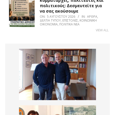
κομματάρχες, πολιτευτές και
πολιτικούς: Δεσμευτείτε για
να σας ακούσουμε
ON:
5 ΑΥΓΟΎΣΤΟΥ 2026
IN:
ΆΡΘΡΑ
,
ΔΕΛΤΊΑ ΤΎΠΟΥ
,
ΕΠΙΣΤΟΛΈΣ
,
ΚΟΙΝΩΝΙΚΉ
ΟΙΚΟΝΟΜΊΑ
,
ΠΟΛΙΤΙΚΆ ΝΈΑ
VIEW ALL