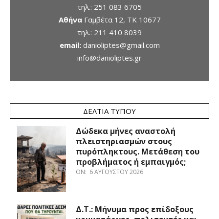
τηλ.:
251 083 6705
Αθήνα
Γαμβέτα 12, ΤΚ 10677
τηλ.:
211 410 8039
email:
danioliptes@gmail.com
info@danioliptes.gr
ΔΕΛΤΊΑ ΤΎΠΟΥ
Δώδεκα μήνες αναστολή
πλειστηριασμών στους
πυρόπληκτους. Μετάθεση του
προβλήματος ή εμπαιγμός;
ON:
6 ΑΥΓΟΎΣΤΟΥ 2026
Δ.Τ.: Μήνυμα προς επίδοξους