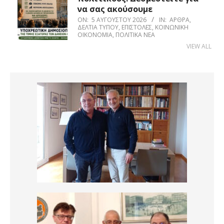
να σας ακούσουμε
ON:
5 ΑΥΓΟΎΣΤΟΥ 2026
IN:
ΆΡΘΡΑ
,
ΔΕΛΤΊΑ ΤΎΠΟΥ
,
ΕΠΙΣΤΟΛΈΣ
,
ΚΟΙΝΩΝΙΚΉ
ΟΙΚΟΝΟΜΊΑ
,
ΠΟΛΙΤΙΚΆ ΝΈΑ
VIEW ALL