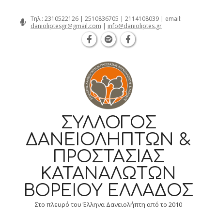
Θεσσαλονίκη Καρατάσου 7, TK 54626 τ
Skip
Τηλ.:
2310522126
|
2510836705
|
2114108039
| email:
danioliptesgr@gmail.com
|
info@danioliptes.gr
to
content
ΣΎΛΛΟΓΟΣ
ΔΑΝΕΙΟΛΗΠΤΏΝ &
ΠΡΟΣΤΑΣΊΑΣ
ΚΑΤΑΝΑΛΩΤΏΝ
ΒΟΡΕΊΟΥ ΕΛΛΆΔΟΣ
Στο πλευρό του Έλληνα Δανειολήπτη από το 2010