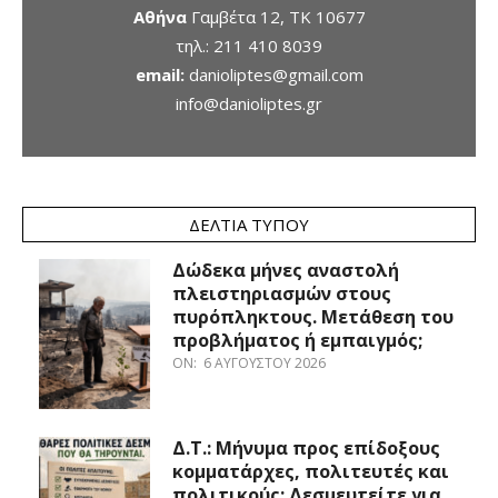
Αθήνα
Γαμβέτα 12, ΤΚ 10677
τηλ.:
211 410 8039
email:
danioliptes@gmail.com
info@danioliptes.gr
ΔΕΛΤΊΑ ΤΎΠΟΥ
Δώδεκα μήνες αναστολή
πλειστηριασμών στους
πυρόπληκτους. Μετάθεση του
προβλήματος ή εμπαιγμός;
ON:
6 ΑΥΓΟΎΣΤΟΥ 2026
Δ.Τ.: Μήνυμα προς επίδοξους
κομματάρχες, πολιτευτές και
πολιτικούς: Δεσμευτείτε για