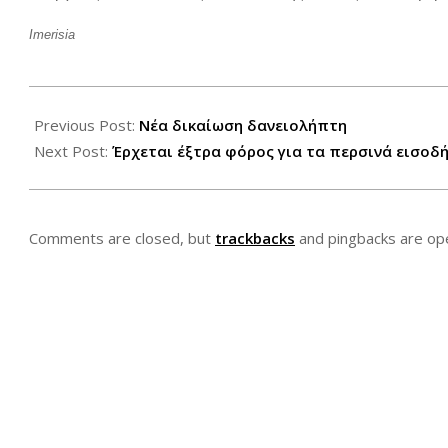
Imerisia
2012-
07-
Previous Post:
Νέα δικαίωση δανειολήπτη
02
Next Post:
Έρχεται έξτρα φόρος για τα περσινά εισοδ
Comments are closed, but
trackbacks
and pingbacks are op