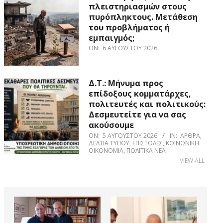
πλειστηριασμών στους
πυρόπληκτους. Μετάθεση
του προβλήματος ή
εμπαιγμός;
ON:
6 ΑΥΓΟΎΣΤΟΥ 2026
Δ.Τ.: Μήνυμα προς
επίδοξους κομματάρχες,
πολιτευτές και πολιτικούς:
Δεσμευτείτε για να σας
ακούσουμε
ON:
5 ΑΥΓΟΎΣΤΟΥ 2026
IN:
ΆΡΘΡΑ
,
ΔΕΛΤΊΑ ΤΎΠΟΥ
,
ΕΠΙΣΤΟΛΈΣ
,
ΚΟΙΝΩΝΙΚΉ
ΟΙΚΟΝΟΜΊΑ
,
ΠΟΛΙΤΙΚΆ ΝΈΑ
VIEW ALL