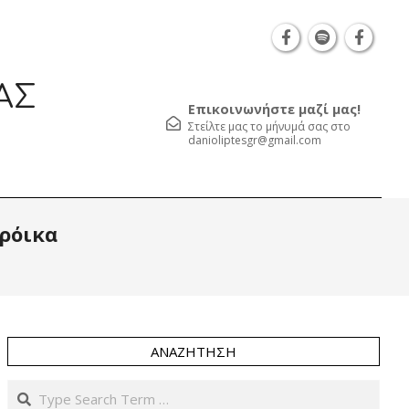
Θεσσαλονίκη Καρατάσου 7, TK 54626 τηλ.: 231 
ΑΣ
Επικοινωνήστε μαζί μας!
Στείλτε μας το μήνυμά σας στο
danioliptesgr@gmail.com
Prim
ρόικα
Navi
Men
ΑΝΑΖΉΤΗΣΗ
Search