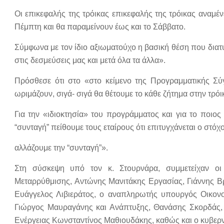
Οι επικεφαλής της τρόικας επικεφαλής της τρόικας αναμέ
Πέμπτη και θα παραμείνουν έως και το Σάββατο.
Σύμφωνα με τον ίδιο αξιωματούχο η βασική θέση που διατ
στις δεσμεύσεις μας και μετά όλα τα άλλα».
Πρόσθεσε ότι στο «στο κείμενο της Προγραμματικής Σύγ
ωριμάζουν, σιγά- σιγά θα θέτουμε το κάθε ζήτημα στην τρόι
Για την «ιδιοκτησία» του προγράμματος και για το ποιος
“συνταγή” πείθουμε τους εταίρους ότι επιτυγχάνεται ο στόχ
αλλάζουμε την “συνταγή”».
Στη σύσκεψη υπό τον κ. Στουρνάρα, συμμετείχαν οι 
Μεταρρύθμισης, Αντώνης Μανιτάκης Εργασίας, Γιάννης Βρ
Ευάγγελος Λιβιεράτος, ο αναπληρωτής υπουργός Οικονο
Γιώργος Μαυραγάνης και Ανάπτυξης, Θανάσης Σκορδάς, 
Ενέργειας Κωνσταντίνος Μαθιουδάκης, καθώς και ο κυβερ