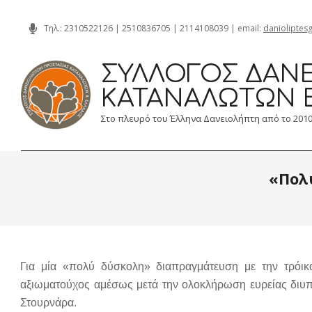
Skip
Τηλ.:
2310522126
|
2510836705
|
2114108039
| email:
danioliptes
to
content
ΣΎΛΛΟΓΟΣ ΔΑΝΕ
ΚΑΤΑΝΑΛΩΤΏΝ 
Στο πλευρό του Έλληνα Δανειολήπτη από το 201
«Πολ
Για μία «πολύ δύσκολη» διαπραγμάτευση με την τρόικα
αξιωματούχος αμέσως μετά την ολοκλήρωση ευρείας διυπ
Στουρνάρα.