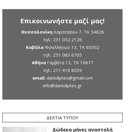
Επικοινωνήστε μαζί μας!
Θεσσαλονίκη
Καρατάσου 7, TK 54626
τηλ.:
231 052 2126
Καβάλα
Φιλελλήνων 13, ΤΚ 65302
τηλ.:
251 083 6705
Αθήνα
Γαμβέτα 12, ΤΚ 10677
τηλ.:
211 410 8039
email:
danioliptes@gmail.com
info@danioliptes.gr
ΔΕΛΤΊΑ ΤΎΠΟΥ
Δώδεκα μήνες αναστολή