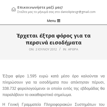
Επικοινωνήστε μαζί μας!
Στείλτε μας το μήνυμά σας στο danioliptesgr@gmail.com
Primary
Menu
Navigation
Menu
Έρχεται έξτρα φόρος για τα
περσινά εισοδήματα
ON:
2 ΙΟΥΛΊΟΥ 2012
IN:
ΆΡΘΡΑ
Έξτρα φόρο 1.595 ευρώ κατά μέσο όρο καλούνται να
πληρώσουν για τα εισοδήματα που απέκτησαν πέρυσι,
338.732 φορολογούμενοι οι οποίοι εντός της εβδομάδας θα
παραλάβουν το εκκαθαριστικό σημείωμα.
Η Γενική Γραμματεία Πληροφοριακών Συστημάτων του