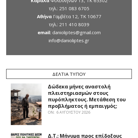
Καβάλα
Φιλελλήνων 13, ΤΚ 65302
τηλ.:
251 083 6705
Αθήνα
Γαμβέτα 12, ΤΚ 10677
τηλ.:
211 410 8039
email:
danioliptes@gmail.com
info@danioliptes.gr
ΔΕΛΤΊΑ ΤΎΠΟΥ
Δώδεκα μήνες αναστολή
πλειστηριασμών στους
πυρόπληκτους. Μετάθεση του
προβλήματος ή εμπαιγμός;
ON:
6 ΑΥΓΟΎΣΤΟΥ 2026
Δ.Τ.: Μήνυμα προς επίδοξους