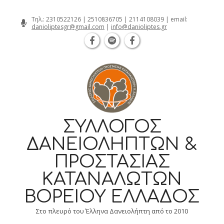
Θεσσαλονίκη Καρατάσου 7, TK 54626 
Skip
Τηλ.:
2310522126
|
2510836705
|
2114108039
| email:
danioliptesgr@gmail.com
|
info@danioliptes.gr
to
content
ΣΎΛΛΟΓΟΣ
ΔΑΝΕΙΟΛΗΠΤΏΝ &
ΠΡΟΣΤΑΣΊΑΣ
ΚΑΤΑΝΑΛΩΤΏΝ
ΒΟΡΕΊΟΥ ΕΛΛΆΔΟΣ
Στο πλευρό του Έλληνα Δανειολήπτη από το 2010