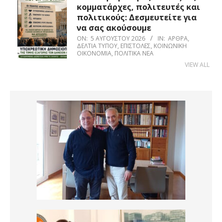
κομματάρχες, πολιτευτές και
πολιτικούς: Δεσμευτείτε για
να σας ακούσουμε
ON:
5 ΑΥΓΟΎΣΤΟΥ 2026
IN:
ΆΡΘΡΑ
,
ΔΕΛΤΊΑ ΤΎΠΟΥ
,
ΕΠΙΣΤΟΛΈΣ
,
ΚΟΙΝΩΝΙΚΉ
ΟΙΚΟΝΟΜΊΑ
,
ΠΟΛΙΤΙΚΆ ΝΈΑ
VIEW ALL