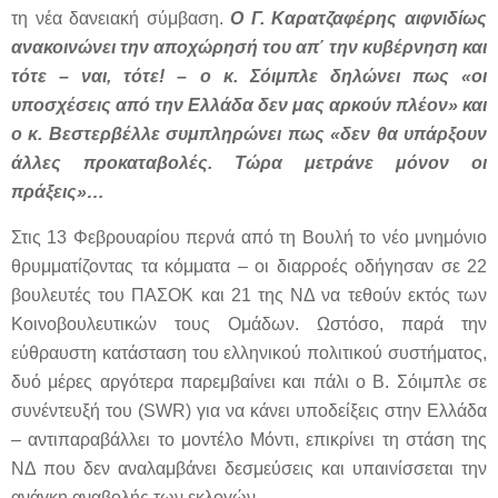
τη νέα δανειακή σύμβαση.
Ο Γ. Καρατζαφέρης αιφνιδίως
ανακοινώνει την αποχώρησή του απ΄ την κυβέρνηση και
τότε – ναι, τότε! – ο κ. Σόιμπλε δηλώνει πως «οι
υποσχέσεις από την Ελλάδα δεν μας αρκούν πλέον» και
ο κ. Βεστερβέλλε συμπληρώνει πως «δεν θα υπάρξουν
άλλες προκαταβολές. Τώρα μετράνε μόνον οι
πράξεις»…
Στις 13 Φεβρουαρίου περνά από τη Βουλή το νέο μνημόνιο
θρυμματίζοντας τα κόμματα – οι διαρροές οδήγησαν σε 22
βουλευτές του ΠΑΣΟΚ και 21 της ΝΔ να τεθούν εκτός των
Κοινοβουλευτικών τους Ομάδων. Ωστόσο, παρά την
εύθραυστη κατάσταση του ελληνικού πολιτικού συστήματος,
δυό μέρες αργότερα παρεμβαίνει και πάλι ο Β. Σόιμπλε σε
συνέντευξή του (SWR) για να κάνει υποδείξεις στην Ελλάδα
– αντιπαραβάλλει το μοντέλο Μόντι, επικρίνει τη στάση της
ΝΔ που δεν αναλαμβάνει δεσμεύσεις και υπαινίσσεται την
ανάγκη αναβολής των εκλογών.