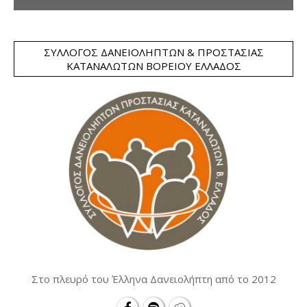
ΣΎΛΛΟΓΟΣ ΔΑΝΕΙΟΛΗΠΤΏΝ & ΠΡΟΣΤΑΣΊΑΣ
ΚΑΤΑΝΑΛΩΤΏΝ ΒΟΡΕΊΟΥ ΕΛΛΆΔΟΣ
Στο πλευρό του Έλληνα Δανειολήπτη από το 2012