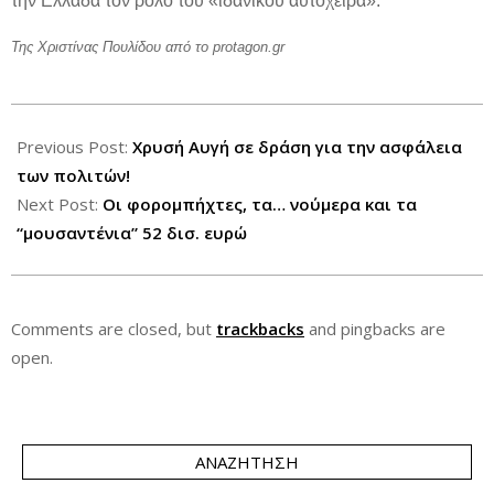
την Ελλάδα τον ρόλο του «ιδανικού αυτόχειρα».
Της Χριστίνας Πουλίδου από το protagon.gr
2012-
07-
Previous Post:
Χρυσή Αυγή σε δράση για την ασφάλεια
08
των πολιτών!
Next Post:
Οι φορομπήχτες, τα… νούμερα και τα
“μουσαντένια” 52 δισ. ευρώ
Comments are closed, but
trackbacks
and pingbacks are
open.
ΑΝΑΖΉΤΗΣΗ