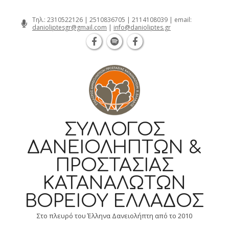
Θεσσαλονίκη Καρατάσου 7, TK 54626 τηλ
Skip
Τηλ.:
2310522126
|
2510836705
|
2114108039
| email:
danioliptesgr@gmail.com
|
info@danioliptes.gr
to
content
ΣΎΛΛΟΓΟΣ
ΔΑΝΕΙΟΛΗΠΤΏΝ &
ΠΡΟΣΤΑΣΊΑΣ
ΚΑΤΑΝΑΛΩΤΏΝ
ΒΟΡΕΊΟΥ ΕΛΛΆΔΟΣ
Στο πλευρό του Έλληνα Δανειολήπτη από το 2010