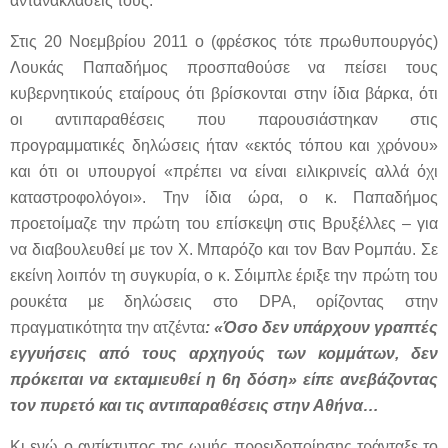
αντανακλάσεις τους:
Στις 20 Νοεμβρίου 2011 ο (φρέσκος τότε πρωθυπουργός)
Λουκάς Παπαδήμος προσπαθούσε να πείσει τους
κυβερνητικούς εταίρους ότι βρίσκονται στην ίδια βάρκα, ότι
οι αντιπαραθέσεις που παρουσιάστηκαν στις
προγραμματικές δηλώσεις ήταν «εκτός τόπου και χρόνου»
και ότι οι υπουργοί «πρέπει να είναι ειλικρινείς αλλά όχι
καταστροφολόγοι». Την ίδια ώρα, ο κ. Παπαδήμος
προετοίμαζε την πρώτη του επίσκεψη στις Βρυξέλλες – για
να διαβουλευθεί με τον Χ. Μπαρόζο και τον Βαν Ρομπάυ. Σε
εκείνη λοιπόν τη συγκυρία, ο κ. Σόιμπλε έριξε την πρώτη του
ρουκέτα με δηλώσεις στο DPA, ορίζοντας στην
πραγματικότητα την ατζέντα
: «Όσο δεν υπάρχουν γραπτές
εγγυήσεις από τους αρχηγούς των κομμάτων, δεν
πρόκειται να εκταμιευθεί η 6η δόση» είπε ανεβάζοντας
τον πυρετό και τις αντιπαραθέσεις στην Αθήνα…
Κι ενώ ο αντίκτυπος της ωμής προειδοποίησης τράνταξε το