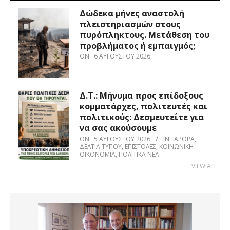
Δώδεκα μήνες αναστολή
πλειστηριασμών στους
πυρόπληκτους. Μετάθεση του
προβλήματος ή εμπαιγμός;
ON:
6 ΑΥΓΟΎΣΤΟΥ 2026
Δ.Τ.: Μήνυμα προς επίδοξους
κομματάρχες, πολιτευτές και
πολιτικούς: Δεσμευτείτε για
να σας ακούσουμε
ON:
5 ΑΥΓΟΎΣΤΟΥ 2026
IN:
ΆΡΘΡΑ
,
ΔΕΛΤΊΑ ΤΎΠΟΥ
,
ΕΠΙΣΤΟΛΈΣ
,
ΚΟΙΝΩΝΙΚΉ
ΟΙΚΟΝΟΜΊΑ
,
ΠΟΛΙΤΙΚΆ ΝΈΑ
VIEW ALL