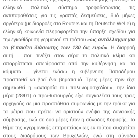
ελληνικό πολιτικό σύστημα τροφοδοτώντας τις
αντιπαραθέσεις για τις γραπτές δεσμεύσεις, δυό μήνες
αργότερα (με διαρροές στο Reuters και τη Deutsche Welle) η
ελληνική κοινωνία πληροφορείται την ύπαρξη σχεδίου για
την εγκαθίδρυση γερμανού επιτρόπου
«ως αντάλλαγμα για
το β΄πακέτο διάσωσης των 130 δις ευρώ»
. Η διαρροή
αυτή – που τινάζει στον αέρα το πολιτικό κλίμα και
απορρίπτεται απερίφραστα από την κυβέρνηση και τα
κόμματα – γίνεται ενόσω η κυβέρνηση Παπαδήμου
προσπαθεί να βρεί ένα βηματισμό. Τρεις μέρες πριν είχε
σημειωθεί η «ανταρσία του πολυνομοσχεδίου», την ίδια
μέρα (28/01) ο πρωθυπουργός είχε συγκαλέσει τους τρεις
αρχηγούς σε μια προσπάθεια συμφωνίας με την τρόικα για
τα μέτρα που πρέπει να οριστούν ενόψει της δανειακής
σύμβασης, ενώ σε δυό μέρες ήταν η σύνοδος Κορυφής. Το
θέμα της «γερμανικής επιτροπείας» ως εκ τούτου συζητείται
στους διαδρόμους των Βρυξελλών, ενώ στη σύνοδο