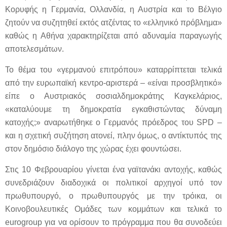
Κορυφής η Γερμανία, Ολλανδία, η Αυστρία και το Βέλγιο
ζητούν να συζητηθεί εκτός ατζέντας το «ελληνικό πρόβλημα»
καθώς η Αθήνα χαρακτηρίζεται από αδυναμία παραγωγής
αποτελεσμάτων.
Το θέμα του «γερμανού επιτρόπου» καταρρίπτεται τελικά
από την ευρωπαϊκή κεντρο-αριστερά – «είναι προσβλητικό»
είπε ο Αυστριακός σοσιαλδημοκράτης Καγκελάριος,
«καταλύουμε τη δημοκρατία εγκαθιστώντας δύναμη
κατοχής;» αναρωτήθηκε ο Γερμανός πρόεδρος του SPD –
και η σχετική συζήτηση ατονεί, πλην όμως, ο αντίκτυπός της
στον δημόσιο διάλογο της χώρας έχει φουντώσει.
Στις 10 Φεβρουαρίου γίνεται ένα γαϊτανάκι αντοχής, καθώς
συνεδριάζουν διαδοχικά οι πολιτικοί αρχηγοί υπό τον
πρωθυπουργό, ο πρωθυπουργός με την τρόικα, οι
Κοινοβουλευτικές Ομάδες των κομμάτων και τελικά το
eurogroup για να ορίσουν το πρόγραμμα που θα συνοδεύει