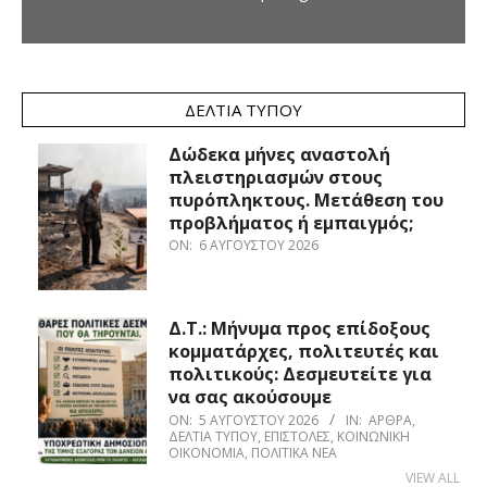
ΔΕΛΤΊΑ ΤΎΠΟΥ
Δώδεκα μήνες αναστολή
πλειστηριασμών στους
πυρόπληκτους. Μετάθεση του
προβλήματος ή εμπαιγμός;
ON:
6 ΑΥΓΟΎΣΤΟΥ 2026
Δ.Τ.: Μήνυμα προς επίδοξους
κομματάρχες, πολιτευτές και
πολιτικούς: Δεσμευτείτε για
να σας ακούσουμε
ON:
5 ΑΥΓΟΎΣΤΟΥ 2026
IN:
ΆΡΘΡΑ
,
ΔΕΛΤΊΑ ΤΎΠΟΥ
,
ΕΠΙΣΤΟΛΈΣ
,
ΚΟΙΝΩΝΙΚΉ
ΟΙΚΟΝΟΜΊΑ
,
ΠΟΛΙΤΙΚΆ ΝΈΑ
VIEW ALL