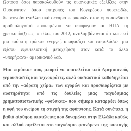
Ωστόσο όσοι παρακολουθούν τις οικονομικές εξελίξεις στην
Ουάσιγκτον, όπου επιτροπές του Κογκρέσου πυρετωδώς
διερευνούν εναλλακτικά σενάρια περικοπών στον ομοσπονδιακό
προϋπολογισμό προκειμένου να αποφύγουν οι ΗΠΑ τη
χρεοκοπία(!) ως το τέλος του 2012, αντιλαμβάνονται ότι και εκεί
μια «αόρατη τρόικα» ενεργεί, αποφασίζει και επιφυλάσσει μια
εξίσου εξευτελιστική μεταχείριση στον κατά τα άλλα
«υπερήφανο» αμερικανικό λαό.
Μια «τρόικα» που, μπορεί να αποτελείται από Αμερικανούς
γερουσιαστές και τεχνοκράτες, αλλά ουσιαστικά καθοδηγείται
από την «αόρατη χείρα» των αγορών και προσδιορίζεται με
αυστηρότητα από τις δουλείες μιας παγκόσμιας
χρηματοπιστωτικής «φούσκας» που σήμερα καταρρέει όπως
η υφή του ονείρου τη στιγμή της αφύπνισης. Κατά συνέπεια, η
βαθιά αίσθηση υποτέλειας που δυναμώνει στην Ελλάδα καθώς
και αλλού οφείλεται στο παγκόσμιο φαινόμενο της υποταγής