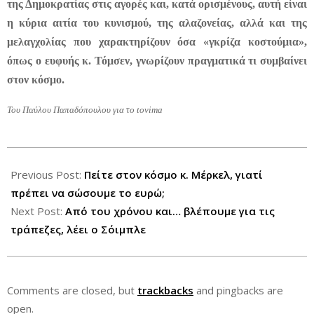
της Δημοκρατίας στις αγορές και, κατά ορισμένους, αυτή είναι
η κύρια αιτία του κυνισμού, της αλαζονείας, αλλά και της
μελαγχολίας που χαρακτηρίζουν όσα «γκρίζα κοστούμια»,
όπως ο ευφυής κ. Τόμσεν, γνωρίζουν πραγματικά τι συμβαίνει
στον κόσμο.
Του Παύλου Παπαδόπουλου για το tovima
2012-
07-
Previous Post:
Πείτε στον κόσμο κ. Μέρκελ, γιατί
08
πρέπει να σώσουμε το ευρώ;
Next Post:
Από του χρόνου και… βλέπουμε για τις
τράπεζες, λέει ο Σόιμπλε
Comments are closed, but
trackbacks
and pingbacks are
open.