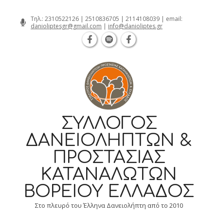
Θεσσαλονίκη Καρατάσου 7, TK 54626 
Skip
Τηλ.:
2310522126
|
2510836705
|
2114108039
| email:
danioliptesgr@gmail.com
|
info@danioliptes.gr
to
content
ΣΎΛΛΟΓΟΣ
ΔΑΝΕΙΟΛΗΠΤΏΝ &
ΠΡΟΣΤΑΣΊΑΣ
ΚΑΤΑΝΑΛΩΤΏΝ
ΒΟΡΕΊΟΥ ΕΛΛΆΔΟΣ
Στο πλευρό του Έλληνα Δανειολήπτη από το 2010