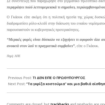
Σε συνέντευξη που παραχώρησε στο γερμανικό τηλεοπτικό δίκ
περιγράψει πολύ λεπτομερειακά τι σημαίνει, περιλαμβανομένου
Ο Γκάουκ είπε ακόμη ότι η πολιτική ηγεσία της χώρας δυσκολ
διαδραματίσει ρόλο-κλειδί στην διάσωση του ενιαίου νομίσματ
παρουσιαστούν οι κυβερνητικές προτεραιότητες.
“Μερικές φορές είναι δύσκολο να εξηγήσει τι αφορούν όλα α
ανοικτά στον λαό τι πραγματικά συμβαίνει”
, είπε ο Γκάουκ.
Πηγή: ΑΠΕ
2012-
07-
Previous Post:
ΤΙ ΔΕΝ ΕΙΠΕ Ο ΠΡΩΘΥΠΟΥΡΓΟΣ
08
Next Post:
“Τα γκρίζα κοστούμια” και μια βαθιά αίσθη
Comments are closed, but
trackbacks
and pingbacks are op