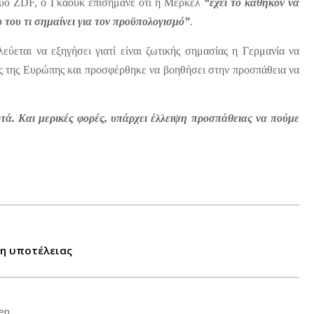
τυο ZDF, ο Γκάουκ επισήμανε ότι η Μέρκελ
“έχει το καθήκον να
 του τι σημαίνει για τον προϋπολογισμό”
.
εύεται να εξηγήσει γιατί είναι ζωτικής σημασίας η Γερμανία να
ος της Ευρώπης και προσφέρθηκε να βοηθήσει στην προσπάθεια να
υτά. Και μερικές φορές, υπάρχει έλλειψη προσπάθειας να πούμε
ση υποτέλειας
en.