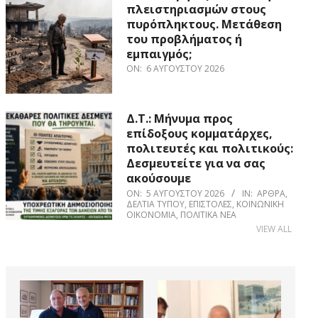
πλειστηριασμών στους
πυρόπληκτους. Μετάθεση
του προβλήματος ή
εμπαιγμός;
ON:
6 ΑΥΓΟΎΣΤΟΥ 2026
Δ.Τ.: Μήνυμα προς
επίδοξους κομματάρχες,
πολιτευτές και πολιτικούς:
Δεσμευτείτε για να σας
ακούσουμε
ON:
5 ΑΥΓΟΎΣΤΟΥ 2026
IN:
ΆΡΘΡΑ
,
ΔΕΛΤΊΑ ΤΎΠΟΥ
,
ΕΠΙΣΤΟΛΈΣ
,
ΚΟΙΝΩΝΙΚΉ
ΟΙΚΟΝΟΜΊΑ
,
ΠΟΛΙΤΙΚΆ ΝΈΑ
VIEW ALL