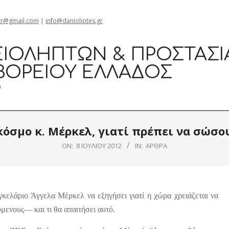
gr@gmail.com
|
info@danioliptes.gr
ΙΟΛΗΠΤΏΝ & ΠΡΟΣΤΑΣΊ
ΒΟΡΕΊΟΥ ΕΛΛΆΔΟΣ
0
κόσμο κ. Μέρκελ, γιατί πρέπει να σώσο
ON:
8 ΙΟΥΛΊΟΥ 2012
IN:
ΆΡΘΡΑ
γκελάριο Άγγελα Μέρκελ να εξηγήσει γιατί η χώρα χρειάζεται να
μενους— και τι θα απαιτήσει αυτό.