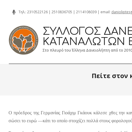
Skip
Τηλ.:
2310522126
|
2510836705
|
2114108039
| email:
danioliptes
to
content
ΣΎΛΛΟΓΟΣ ΔΑΝΕ
ΚΑΤΑΝΑΛΩΤΏΝ 
Στο πλευρό του Έλληνα Δανειολήπτη από το 201
Πείτε στον 
Ο πρόεδρος της Γερμανίας Γιοάχιμ Γκάουκ κάλεσε χθες την κα
σώσει το ευρώ —κάτι το οποίο στοιχίζει πολλά στους φορολογού