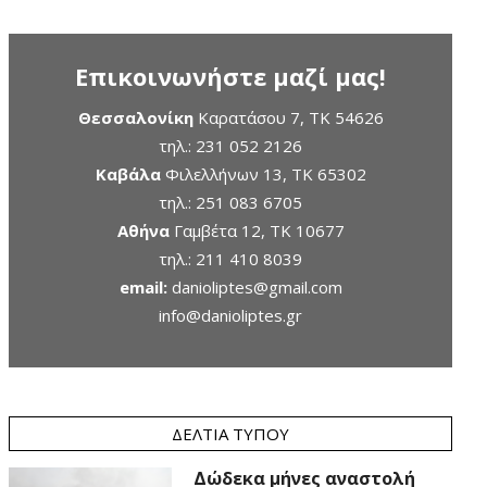
Επικοινωνήστε μαζί μας!
Θεσσαλονίκη
Καρατάσου 7, TK 54626
τηλ.:
231 052 2126
Καβάλα
Φιλελλήνων 13, ΤΚ 65302
τηλ.:
251 083 6705
Αθήνα
Γαμβέτα 12, ΤΚ 10677
τηλ.:
211 410 8039
email:
danioliptes@gmail.com
info@danioliptes.gr
ΔΕΛΤΊΑ ΤΎΠΟΥ
Δώδεκα μήνες αναστολή