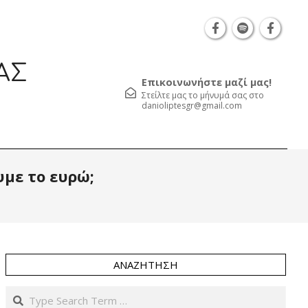
Θεσσαλονίκη Καρατάσου 7, TK 54626 τηλ.: 231 0
ΑΣ
Επικοινωνήστε μαζί μας!
Στείλτε μας το μήνυμά σας στο
danioliptesgr@gmail.com
Prim
υμε το ευρώ;
Navi
Men
ΑΝΑΖΉΤΗΣΗ
Search