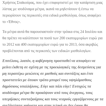
Χρήστος Σταϊκούρας, που έχει επιφορτιστεί με την κατάρτιση μιας
λίστας με ισοδύναμα μέτρα, ικανά να μηδενίσουν ή έστω να
περιορίσουν τις περικοπές στα ειδικά μισθολόγια, όπως αναφέρει
το «Έθνος».
Τα μέτρα αυτά θα παρουσιαστούν στην τρόικα στις 24 Ιουλίου και
θα πρέπει να καλύπτουν τα ποσά των 200 εκατομμυρίων ευρώ για
το 2012 και 400 εκατομμυρίων ευρώ για το 2013, όσα ακριβώς
προβλέπονται από τις περικοπές των ειδικών μισθολογίων.
Επιτέλους, λοιπόν, η κυβέρνηση προσπαθεί να αποφύγει να
μείνει έκθετη σε σχέση με τις προεκλογικές της δεσμεύσεις για
μη περαιτέρω μειώσεις σε μισθούς και συντάξεις και έτσι
προστατεύει με όποιον τρόπο μπορεί τους υψηλόμισθους
δημόσιους υπαλλήλους. Εύγε και πάλι εύγε! Ευτυχώς τα
ισοδύναμα μέτρα θα προκύψουν από τους άνεργους, τους
υπερήλικες συνταξιούχους και τους νεαρούς εργαζόμενους με τα
ανεξάντλητα χρήματα και στην τελική αν δεν έχουν θα