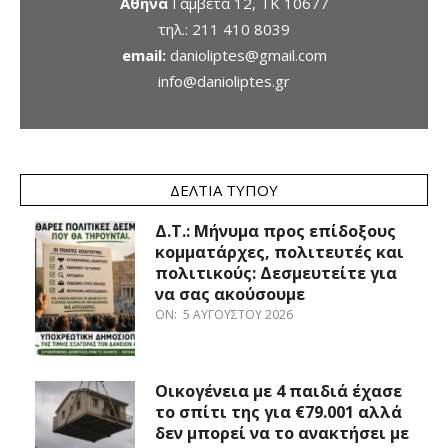
Αθήνα
Γαμβέτα 12, ΤΚ 10677
τηλ.:
211 410 8039
email:
danioliptes@gmail.com
info@danioliptes.gr
ΔΕΛΤΊΑ ΤΎΠΟΥ
Δ.Τ.: Μήνυμα προς επίδοξους
κομματάρχες, πολιτευτές και
πολιτικούς: Δεσμευτείτε για
να σας ακούσουμε
ON:
5 ΑΥΓΟΎΣΤΟΥ 2026
Οικογένεια με 4 παιδιά έχασε
το σπίτι της για €79.001 αλλά
δεν μπορεί να το ανακτήσει με