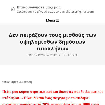
Επικοινωνήστε μαζί μας!
Στείλτε μας το μήνυμά σας στο danioliptesgr@gmail.com
Primary
Menu
Navigation
Menu
Δεν πειράζουν τους μισθούς των
υψηλόμισθων δημόσιων
υπαλλήλων
ON:
12 ΙΟΥΛΊΟΥ 2012
IN:
ΆΡΘΡΑ
του Δημήτρη Ουζουνίδη
Πείτε μου κύριοι στρατιωτικοί και δικαστές και διπλωματικοί
υπάλληλοι… Είναι δίκαιο ένας άνεργος με το επιδομα
ανεργίας μειωμένο κατά 20% να φορολογείται με 1000 ευρώ