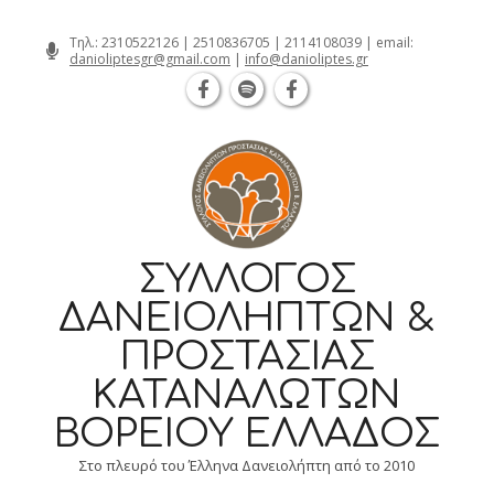
Θεσσαλονίκη Καρατάσου 7, TK 54626 
Skip
Τηλ.:
2310522126
|
2510836705
|
2114108039
| email:
danioliptesgr@gmail.com
|
info@danioliptes.gr
to
content
ΣΎΛΛΟΓΟΣ
ΔΑΝΕΙΟΛΗΠΤΏΝ &
ΠΡΟΣΤΑΣΊΑΣ
ΚΑΤΑΝΑΛΩΤΏΝ
ΒΟΡΕΊΟΥ ΕΛΛΆΔΟΣ
Στο πλευρό του Έλληνα Δανειολήπτη από το 2010