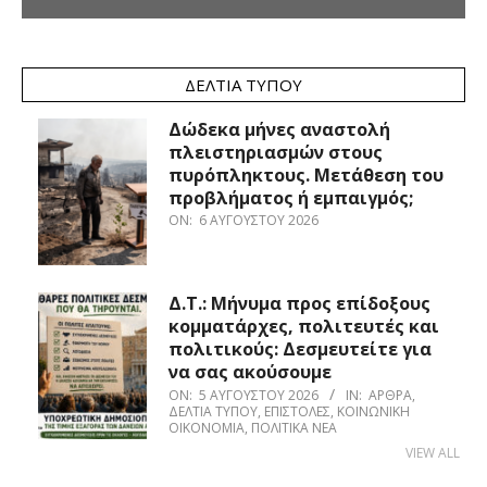
ΔΕΛΤΊΑ ΤΎΠΟΥ
Δώδεκα μήνες αναστολή
πλειστηριασμών στους
πυρόπληκτους. Μετάθεση του
προβλήματος ή εμπαιγμός;
ON:
6 ΑΥΓΟΎΣΤΟΥ 2026
Δ.Τ.: Μήνυμα προς επίδοξους
κομματάρχες, πολιτευτές και
πολιτικούς: Δεσμευτείτε για
να σας ακούσουμε
ON:
5 ΑΥΓΟΎΣΤΟΥ 2026
IN:
ΆΡΘΡΑ
,
ΔΕΛΤΊΑ ΤΎΠΟΥ
,
ΕΠΙΣΤΟΛΈΣ
,
ΚΟΙΝΩΝΙΚΉ
ΟΙΚΟΝΟΜΊΑ
,
ΠΟΛΙΤΙΚΆ ΝΈΑ
VIEW ALL