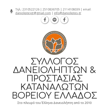
Θεσσαλονίκη Καρατάσου 7, TK 54626 
Skip
Τηλ.:
2310522126
|
2510836705
|
2114108039
| email:
danioliptesgr@gmail.com
|
info@danioliptes.gr
to
content
ΣΎΛΛΟΓΟΣ
ΔΑΝΕΙΟΛΗΠΤΏΝ &
ΠΡΟΣΤΑΣΊΑΣ
ΚΑΤΑΝΑΛΩΤΏΝ
ΒΟΡΕΊΟΥ ΕΛΛΆΔΟΣ
Στο πλευρό του Έλληνα Δανειολήπτη από το 2010