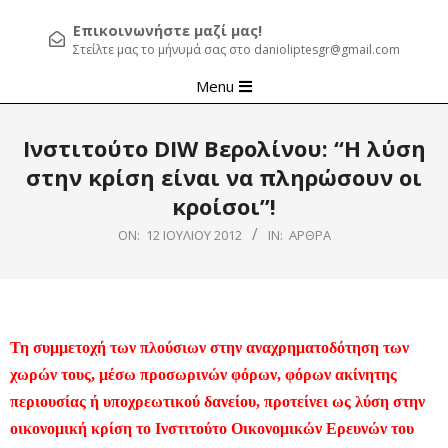
Επικοινωνήστε μαζί μας!
Στείλτε μας το μήνυμά σας στο danioliptesgr@gmail.com
Primary
Menu
Navigation
Menu
Ινστιτούτο DIW Βερολίνου: “Η λύση
στην κρίση είναι να πληρώσουν οι
κροίσοι”!
ON:
12 ΙΟΥΛΊΟΥ 2012
IN:
ΆΡΘΡΑ
Τη συμμετοχή των πλούσιων στην αναχρηματοδότηση των
χωρών τους, μέσω προσωρινών φόρων, φόρων ακίνητης
περιουσίας ή υποχρεωτικού δανείου, προτείνει ως λύση στην
οικονομική κρίση το Ινστιτούτο Οικονομικών Ερευνών του