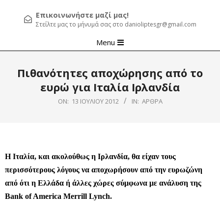
Επικοινωνήστε μαζί μας!
Στείλτε μας το μήνυμά σας στο danioliptesgr@gmail.com
Primary
Menu
Navigation
Menu
Πιθανότητες αποχώρησης από το
ευρώ για Ιταλία Ιρλανδία
ON:
13 ΙΟΥΛΊΟΥ 2012
IN:
ΆΡΘΡΑ
Η Ιταλία, και ακολούθως η Ιρλανδία, θα είχαν τους
περισσότερους λόγους να αποχωρήσουν από την ευρωζώνη
από ότι η Ελλάδα ή άλλες χώρες σύμφωνα με ανάλυση της
Bank of America Merrill Lynch.