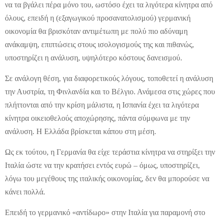
να τα βγάλει πέρα μόνο του, ωστόσο έχει τα λιγότερα κίνητρα από
όλους, επειδή η (εξαγωγικού προσανατολισμού) γερμανική
οικονομία θα βρισκόταν αντιμέτωπη με πολύ πιο αδύναμη
ανάκαμψη, επιπτώσεις στους ισολογισμούς της και πιθανώς,
υποστηρίζει η ανάλυση, υψηλότερο κόστους δανεισμού.
Σε ανάλογη θέση, για διαφορετικούς λόγους, τοποθετεί η ανάλυση
την Αυστρία, τη Φινλανδία και το Βέλγιο. Ανάμεσα στις χώρες που
πλήττονται από την κρίση μάλιστα, η Ισπανία έχει τα λιγότερα
κίνητρα οικειοθελούς αποχώρησης, πάντα σύμφωνα με την
ανάλυση. Η Ελλάδα βρίσκεται κάπου στη μέση.
Ως εκ τούτου, η Γερμανία θα είχε τεράστια κίνητρα να στηρίξει την
Ιταλία ώστε να την κρατήσει εντός ευρώ – όμως, υποστηρίζει,
λόγω του μεγέθους της ιταλικής οικονομίας, δεν θα μπορούσε να
κάνει πολλά.
Επειδή το γερμανικό «αντίδωρο» στην Ιταλία για παραμονή στο