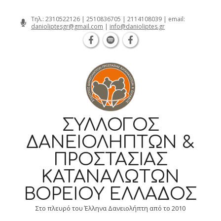
Θεσσαλονίκη Καρατάσου 7, TK 54626 
Skip
Τηλ.:
2310522126
|
2510836705
|
2114108039
| email:
danioliptesgr@gmail.com
|
info@danioliptes.gr
to
content
ΣΎΛΛΟΓΟΣ
ΔΑΝΕΙΟΛΗΠΤΏΝ &
ΠΡΟΣΤΑΣΊΑΣ
ΚΑΤΑΝΑΛΩΤΏΝ
ΒΟΡΕΊΟΥ ΕΛΛΆΔΟΣ
Στο πλευρό του Έλληνα Δανειολήπτη από το 2010