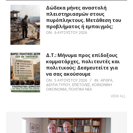
Δώδεκα μήνες αναστολή
πλειστηριασμών στους
πυρόπληκτους. Μετάθεση του
προβλήματος ή εμπαιγμός;
ON:
6 ΑΥΓΟΎΣΤΟΥ 2026
Δ.Τ.: Μήνυμα προς επίδοξους
κομματάρχες, πολιτευτές και
πολιτικούς: Δεσμευτείτε για
να σας ακούσουμε
ON:
5 ΑΥΓΟΎΣΤΟΥ 2026
IN:
ΆΡΘΡΑ
,
ΔΕΛΤΊΑ ΤΎΠΟΥ
,
ΕΠΙΣΤΟΛΈΣ
,
ΚΟΙΝΩΝΙΚΉ
ΟΙΚΟΝΟΜΊΑ
,
ΠΟΛΙΤΙΚΆ ΝΈΑ
VIEW ALL