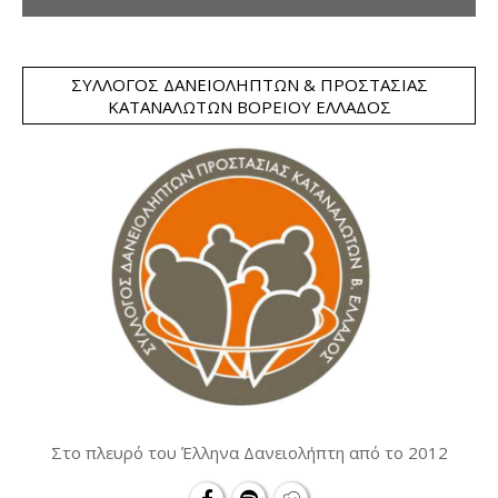
ΣΎΛΛΟΓΟΣ ΔΑΝΕΙΟΛΗΠΤΏΝ & ΠΡΟΣΤΑΣΊΑΣ
ΚΑΤΑΝΑΛΩΤΏΝ ΒΟΡΕΊΟΥ ΕΛΛΆΔΟΣ
Στο πλευρό του Έλληνα Δανειολήπτη από το 2012