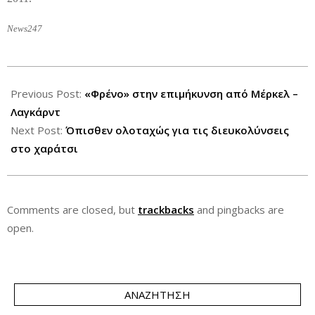
News247
2012-
07-
Previous Post:
«Φρένο» στην επιμήκυνση από Μέρκελ –
14
Λαγκάρντ
Next Post:
Όπισθεν ολοταχώς για τις διευκολύνσεις
στο χαράτσι
Comments are closed, but
trackbacks
and pingbacks are
open.
ΑΝΑΖΉΤΗΣΗ