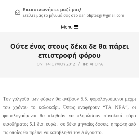
Επικοινωνήστε μαζί μας!
Στείλτε μας το μήνυμά σας στο danioliptesgr@gmail.com
Primary
Menu
Navigation
Menu
Ούτε ένας στους δέκα δε θα πάρει
επιστροφή φόρου
ON:
14 ΙΟΥΛΊΟΥ 2012
IN:
ΆΡΘΡΑ
Τον γολγοθά των φόρων θα ανέβουν 5,5. φορολογούμενοι μέχρι
του χρόνου το καλοκαίρι. Όπως αναφέρουν “ΤΑ ΝΕΑ”, οι
φορολογούμενοι θα κληθούν να πληρώσουν συνολικά φόρο
εισοδήματος 5,1 δισ. ευρώ. σε δέκα μηνιαίες δόσεις, η πρώτη από
τις οποίες θα πρέπει να καταβληθεί τον Αύγουστο.