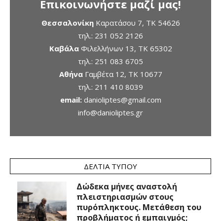
Επικοινωνήστε μαζί μας!
Θεσσαλονίκη
Καρατάσου 7, TK 54626
τηλ.:
231 052 2126
Καβάλα
Φιλελλήνων 13, ΤΚ 65302
τηλ.:
251 083 6705
Αθήνα
Γαμβέτα 12, ΤΚ 10677
τηλ.:
211 410 8039
email:
danioliptes@gmail.com
info@danioliptes.gr
ΔΕΛΤΊΑ ΤΎΠΟΥ
Δώδεκα μήνες αναστολή
πλειστηριασμών στους
πυρόπληκτους. Μετάθεση του
προβλήματος ή εμπαιγμός;