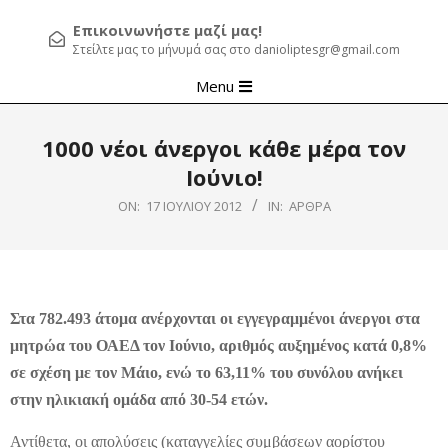
Επικοινωνήστε μαζί μας!
Στείλτε μας το μήνυμά σας στο danioliptesgr@gmail.com
Primary
Menu
Navigation
Menu
1000 νέοι άνεργοι κάθε μέρα τον
Ιούνιο!
ON:
17 ΙΟΥΛΊΟΥ 2012
IN:
ΆΡΘΡΑ
Στα 782.493 άτομα ανέρχονται οι εγγεγραμμένοι άνεργοι στα
μητρώα του ΟΑΕΔ τον Ιούνιο, αριθμός αυξημένος κατά 0,8%
σε σχέση με τον Μάιο, ενώ το 63,11% του συνόλου ανήκει
στην ηλικιακή ομάδα από 30-54 ετών.
Αντίθετα, οι απολύσεις (καταγγελίες συμβάσεων αορίστου