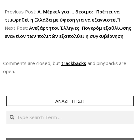
2012-
07-
Previous Post:
Α. Μέρκελ για … δέσιμο: “Πρέπει να
17
τιμωρηθεί η Ελλάδα με ύφεση για να εξαγνιστεί”!
Next Post:
Ανεξάρτητοι Έλληνες: Πογκρόμ εξαθλίωσης
εναντίον των πολιτών εξαπολύει η συγκυβέρνηση
Comments are closed, but
trackbacks
and pingbacks are
open.
ΑΝΑΖΉΤΗΣΗ
Search