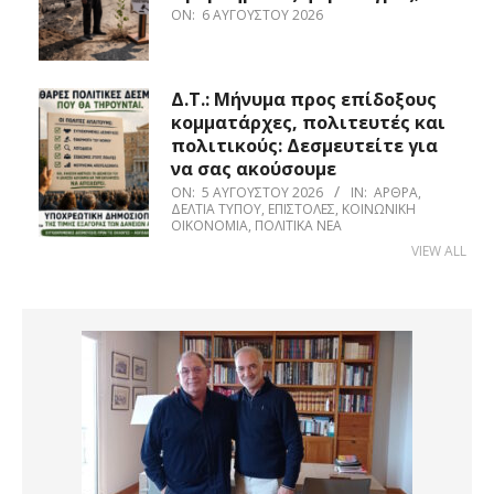
ON:
6 ΑΥΓΟΎΣΤΟΥ 2026
Δ.Τ.: Μήνυμα προς επίδοξους
κομματάρχες, πολιτευτές και
πολιτικούς: Δεσμευτείτε για
να σας ακούσουμε
ON:
5 ΑΥΓΟΎΣΤΟΥ 2026
IN:
ΆΡΘΡΑ
,
ΔΕΛΤΊΑ ΤΎΠΟΥ
,
ΕΠΙΣΤΟΛΈΣ
,
ΚΟΙΝΩΝΙΚΉ
ΟΙΚΟΝΟΜΊΑ
,
ΠΟΛΙΤΙΚΆ ΝΈΑ
VIEW ALL