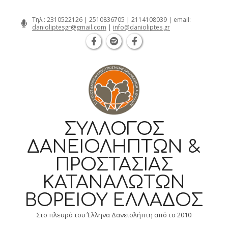
Θεσσαλονίκη Καρατάσου 7, TK 54626 
Skip
Τηλ.:
2310522126
|
2510836705
|
2114108039
| email:
danioliptesgr@gmail.com
|
info@danioliptes.gr
to
content
ΣΎΛΛΟΓΟΣ
ΔΑΝΕΙΟΛΗΠΤΏΝ &
ΠΡΟΣΤΑΣΊΑΣ
ΚΑΤΑΝΑΛΩΤΏΝ
ΒΟΡΕΊΟΥ ΕΛΛΆΔΟΣ
Στο πλευρό του Έλληνα Δανειολήπτη από το 2010