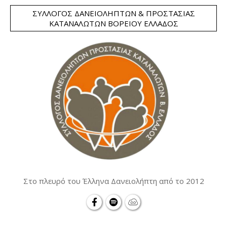
ΣΎΛΛΟΓΟΣ ΔΑΝΕΙΟΛΗΠΤΏΝ & ΠΡΟΣΤΑΣΊΑΣ
ΚΑΤΑΝΑΛΩΤΏΝ ΒΟΡΕΊΟΥ ΕΛΛΆΔΟΣ
Στο πλευρό του Έλληνα Δανειολήπτη από το 2012