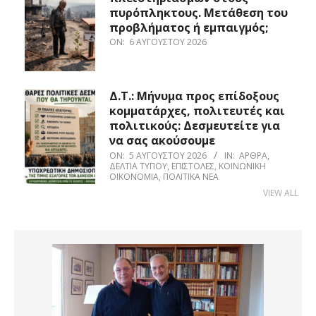
πυρόπληκτους. Μετάθεση του
προβλήματος ή εμπαιγμός;
ON:
6 ΑΥΓΟΎΣΤΟΥ 2026
Δ.Τ.: Μήνυμα προς επίδοξους
κομματάρχες, πολιτευτές και
πολιτικούς: Δεσμευτείτε για
να σας ακούσουμε
ON:
5 ΑΥΓΟΎΣΤΟΥ 2026
IN:
ΆΡΘΡΑ
,
ΔΕΛΤΊΑ ΤΎΠΟΥ
,
ΕΠΙΣΤΟΛΈΣ
,
ΚΟΙΝΩΝΙΚΉ
ΟΙΚΟΝΟΜΊΑ
,
ΠΟΛΙΤΙΚΆ ΝΈΑ
VIEW ALL