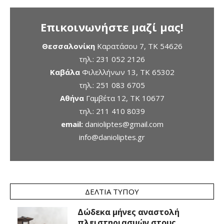
Επικοινωνήστε μαζί μας!
Θεσσαλονίκη
Καρατάσου 7, TK 54626
τηλ.:
231 052 2126
Καβάλα
Φιλελλήνων 13, ΤΚ 65302
τηλ.:
251 083 6705
Αθήνα
Γαμβέτα 12, ΤΚ 10677
τηλ.:
211 410 8039
email:
danioliptes@gmail.com
info@danioliptes.gr
ΔΕΛΤΊΑ ΤΎΠΟΥ
Δώδεκα μήνες αναστολή
πλειστηριασμών στους