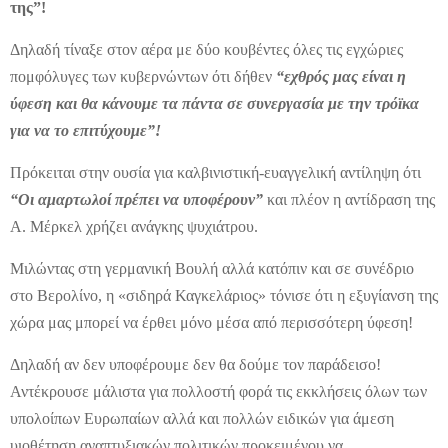
της”!
Δηλαδή τίναξε στον αέρα με δύο κουβέντες όλες τις εγχώριες
πομφόλυγες των κυβερνώντων ότι δήθεν
“εχθρός μας είναι η
ύφεση και θα κάνουμε τα πάντα σε συνεργασία με την τρόϊκα
για να το επιτύχουμε”!
Πρόκειται στην ουσία για καλβινιστική-ευαγγελική αντίληψη ότι
“Οι αμαρτωλοί πρέπει να υποφέρουν”
και πλέον η αντίδραση της
Α. Μέρκελ χρήζει ανάγκης ψυχιάτρου.
Μιλώντας στη γερμανική Βουλή αλλά κατόπιν και σε συνέδριο
στο Βερολίνο, η «σιδηρά Καγκελάριος» τόνισε ότι η εξυγίανση της
χώρα μας μπορεί να έρθει μόνο μέσα από περισσότερη ύφεση!
Δηλαδή αν δεν υποφέρουμε δεν θα δούμε τον παράδεισο!
Αντέκρουσε μάλιστα για πολλοστή φορά τις εκκλήσεις όλων των
υπολοίπων Ευρωπαίων αλλά και πολλών ειδικών για άμεση
υιοθέτηση αναπτυξιακών πολιτικών προκειμένου να