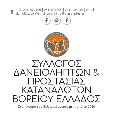
Θεσσαλονίκη Καρατάσου 7, TK 54626 
Skip
Τηλ.:
2310522126
|
2510836705
|
2114108039
| email:
danioliptesgr@gmail.com
|
info@danioliptes.gr
to
content
ΣΎΛΛΟΓΟΣ
ΔΑΝΕΙΟΛΗΠΤΏΝ &
ΠΡΟΣΤΑΣΊΑΣ
ΚΑΤΑΝΑΛΩΤΏΝ
ΒΟΡΕΊΟΥ ΕΛΛΆΔΟΣ
Στο πλευρό του Έλληνα Δανειολήπτη από το 2010