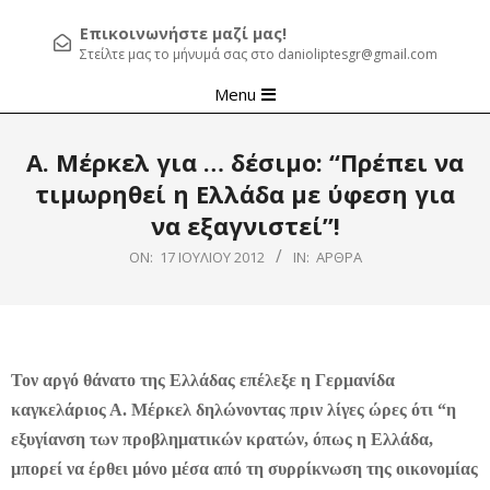
Επικοινωνήστε μαζί μας!
Στείλτε μας το μήνυμά σας στο danioliptesgr@gmail.com
Primary
Menu
Navigation
Menu
Α. Μέρκελ για … δέσιμο: “Πρέπει να
τιμωρηθεί η Ελλάδα με ύφεση για
να εξαγνιστεί”!
ON:
17 ΙΟΥΛΊΟΥ 2012
IN:
ΆΡΘΡΑ
Τον αργό θάνατο της Ελλάδας επέλεξε η Γερμανίδα
καγκελάριος Α. Μέρκελ δηλώνοντας πριν λίγες ώρες ότι “η
εξυγίανση των προβληματικών κρατών, όπως η Ελλάδα,
μπορεί να έρθει μόνο μέσα από τη συρρίκνωση της οικονομίας