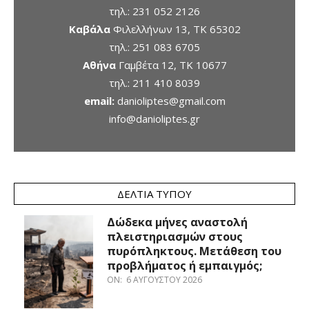
τηλ.:
231 052 2126
Καβάλα
Φιλελλήνων 13, ΤΚ 65302
τηλ.:
251 083 6705
Αθήνα
Γαμβέτα 12, ΤΚ 10677
τηλ.:
211 410 8039
email:
danioliptes@gmail.com
info@danioliptes.gr
ΔΕΛΤΊΑ ΤΎΠΟΥ
Δώδεκα μήνες αναστολή
πλειστηριασμών στους
πυρόπληκτους. Μετάθεση του
προβλήματος ή εμπαιγμός;
ON:
6 ΑΥΓΟΎΣΤΟΥ 2026