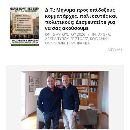
Δ.Τ.: Μήνυμα προς επίδοξους
κομματάρχες, πολιτευτές και
πολιτικούς: Δεσμευτείτε για
να σας ακούσουμε
ON:
5 ΑΥΓΟΎΣΤΟΥ 2026
IN:
ΆΡΘΡΑ
,
ΔΕΛΤΊΑ ΤΎΠΟΥ
,
ΕΠΙΣΤΟΛΈΣ
,
ΚΟΙΝΩΝΙΚΉ
ΟΙΚΟΝΟΜΊΑ
,
ΠΟΛΙΤΙΚΆ ΝΈΑ
VIEW ALL