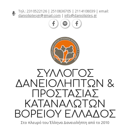
Θεσσαλονίκη Καρατάσου 7, TK 54626 
Skip
Τηλ.:
2310522126
|
2510836705
|
2114108039
| email:
danioliptesgr@gmail.com
|
info@danioliptes.gr
to
content
ΣΎΛΛΟΓΟΣ
ΔΑΝΕΙΟΛΗΠΤΏΝ &
ΠΡΟΣΤΑΣΊΑΣ
ΚΑΤΑΝΑΛΩΤΏΝ
ΒΟΡΕΊΟΥ ΕΛΛΆΔΟΣ
Στο πλευρό του Έλληνα Δανειολήπτη από το 2010