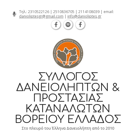
Θεσσαλονίκη Καρατάσου 7, TK 54626
Skip
Τηλ.:
2310522126
|
2510836705
|
2114108039
| email:
danioliptesgr@gmail.com
|
info@danioliptes.gr
to
content
ΣΎΛΛΟΓΟΣ
ΔΑΝΕΙΟΛΗΠΤΏΝ &
ΠΡΟΣΤΑΣΊΑΣ
ΚΑΤΑΝΑΛΩΤΏΝ
ΒΟΡΕΊΟΥ ΕΛΛΆΔΟΣ
Στο πλευρό του Έλληνα Δανειολήπτη από το 2010