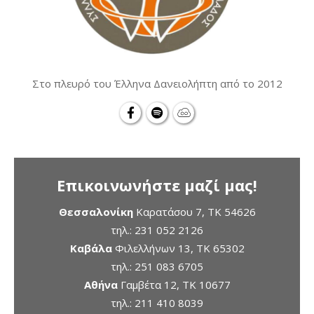
Στο πλευρό του Έλληνα Δανειολήπτη από το 2012
Επικοινωνήστε μαζί μας!
Θεσσαλονίκη
Καρατάσου 7, TK 54626
τηλ.:
231 052 2126
Καβάλα
Φιλελλήνων 13, ΤΚ 65302
τηλ.:
251 083 6705
Αθήνα
Γαμβέτα 12, ΤΚ 10677
τηλ.:
211 410 8039