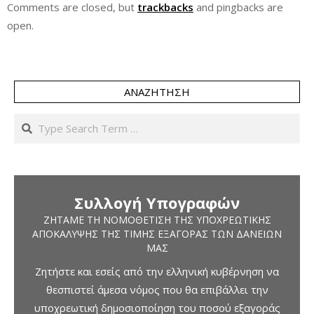
Comments are closed, but
trackbacks
and pingbacks are
open.
ΑΝΑΖΉΤΗΣΗ
Search
Συλλογή Υπογραφών
ΖΗΤΆΜΕ ΤΗ ΝΟΜΟΘΈΤΙΣΗ ΤΗΣ ΥΠΟΧΡΕΩΤΙΚΉΣ
ΑΠΟΚΆΛΥΨΗΣ ΤΗΣ ΤΙΜΉΣ ΕΞΑΓΟΡΆΣ ΤΩΝ ΔΑΝΕΊΩΝ
ΜΑΣ
Ζητήστε και εσείς από την ελληνική κυβέρνηση να
θεσπιστεί άμεσα νόμος που θα επιβάλλει την
υποχρεωτική δημοσιοποίηση του ποσού εξαγοράς