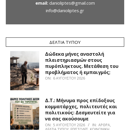
email:
danioliptes@gmail.com
info@danioliptes.gr
ΔΕΛΤΊΑ ΤΎΠΟΥ
Δώδεκα μήνες αναστολή
πλειστηριασμών στους
πυρόπληκτους. Μετάθεση του
προβλήματος ή εμπαιγμός;
ON:
6 ΑΥΓΟΎΣΤΟΥ 2026
Δ.Τ.: Μήνυμα προς επίδοξους
κομματάρχες, πολιτευτές και
πολιτικούς: Δεσμευτείτε για
να σας ακούσουμε
ON:
5 ΑΥΓΟΎΣΤΟΥ 2026
IN:
ΆΡΘΡΑ
,
ΔΕΛΤΊΑ ΤΎΠΟΥ
,
ΕΠΙΣΤΟΛΈΣ
,
ΚΟΙΝΩΝΙΚΉ