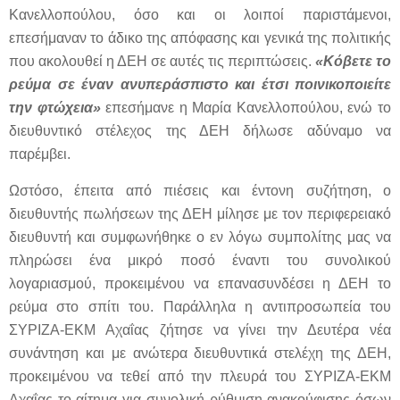
Κανελλοπούλου, όσο και οι λοιποί παριστάμενοι,
επεσήμαναν το άδικο της απόφασης και γενικά της πολιτικής
που ακολουθεί η ΔΕΗ σε αυτές τις περιπτώσεις.
«Κόβετε το
ρεύμα σε έναν ανυπεράσπιστο και έτσι ποινικοποιείτε
την φτώχεια»
επεσήμανε η Μαρία Κανελλοπούλου, ενώ το
διευθυντικό στέλεχος της ΔΕΗ δήλωσε αδύναμο να
παρέμβει.
Ωστόσο, έπειτα από πιέσεις και έντονη συζήτηση, ο
διευθυντής πωλήσεων της ΔΕΗ μίλησε με τον περιφερειακό
διευθυντή και συμφωνήθηκε ο εν λόγω συμπολίτης μας να
πληρώσει ένα μικρό ποσό έναντι του συνολικού
λογαριασμού, προκειμένου να επανασυνδέσει η ΔΕΗ το
ρεύμα στο σπίτι του. Παράλληλα η αντιπροσωπεία του
ΣΥΡΙΖΑ-ΕΚΜ Αχαΐας ζήτησε να γίνει την Δευτέρα νέα
συνάντηση και με ανώτερα διευθυντικά στελέχη της ΔΕΗ,
προκειμένου να τεθεί από την πλευρά του ΣΥΡΙΖΑ-ΕΚΜ
Αχαΐας το αίτημα για συνολική ρύθμιση ανακούφισης όσων