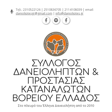
Θεσσαλονίκη Καρατάσου 7, TK 54626 
Skip
Τηλ.:
2310522126
|
2510836705
|
2114108039
| email:
danioliptesgr@gmail.com
|
info@danioliptes.gr
to
content
ΣΎΛΛΟΓΟΣ
ΔΑΝΕΙΟΛΗΠΤΏΝ &
ΠΡΟΣΤΑΣΊΑΣ
ΚΑΤΑΝΑΛΩΤΏΝ
ΒΟΡΕΊΟΥ ΕΛΛΆΔΟΣ
Στο πλευρό του Έλληνα Δανειολήπτη από το 2010