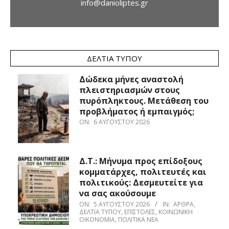
info@danioliptes.gr
ΔΕΛΤΊΑ ΤΎΠΟΥ
Δώδεκα μήνες αναστολή
πλειστηριασμών στους
πυρόπληκτους. Μετάθεση του
προβλήματος ή εμπαιγμός;
ON:
6 ΑΥΓΟΎΣΤΟΥ 2026
Δ.Τ.: Μήνυμα προς επίδοξους
κομματάρχες, πολιτευτές και
πολιτικούς: Δεσμευτείτε για
να σας ακούσουμε
ON:
5 ΑΥΓΟΎΣΤΟΥ 2026
IN:
ΆΡΘΡΑ
,
ΔΕΛΤΊΑ ΤΎΠΟΥ
,
ΕΠΙΣΤΟΛΈΣ
,
ΚΟΙΝΩΝΙΚΉ
ΟΙΚΟΝΟΜΊΑ
,
ΠΟΛΙΤΙΚΆ ΝΈΑ