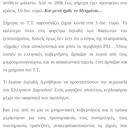
αντίθετο μάλιστα. Από το 2006 έως σήμερα έχει προσφέρει στο
κράτος 3,6 δισ. ευρώ.
Και μετά ήρθε το Μνημόνιο…
Σήμερα, το Τ.Τ. παρουσιάζει ζημιά κοντά στα 3 δισ. ευρώ. Το
καλύτερο όπλο στη φαρέτρα δηλαδή των θιασωτών του
ξεπουλήματος. Κανείς όμως δεν λέει ότι ο λόγος της πλασματικής
«ζημιάς» είναι αποκλειστικά και μόνο το περιβόητο PSI… Όπως
λοιπόν οι ελληνικές κυβερνήσεις άρπαξαν τα λεφτά από τους
μικροομολογιούχους και τα ασφαλιστικά ταμεία, έτσι άρπαξαν και
τα χρήματα του Τ.Τ.
Τι έκαναν δηλαδή; Αρνήθηκαν να προστατεύσουν την περιουσία
του Ελληνικού Δημοσίου! Ενός μαγαζιού απολύτως κερδοφόρου
μέχρι την υφαρπαγή των ομολόγων.
Και ενώ από τη μία οι μνημονιακές κυβερνήσεις και η τρόικα
μερίμνησαν για τους προνομιακούς τους συνομιλητές, τους
συστημικούς τραπεζίτες, ανακεφαλαιοποιώντας τις ζημιές που