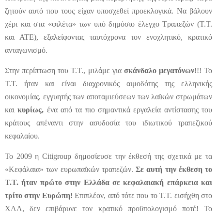
ζητούν αυτό που τους είχαν υποσχεθεί προεκλογικά. Να βάλουν
χέρι και στα «φιλέτα» των υπό δημόσιο έλεγχο Τραπεζών (Τ.Τ.
και ΑΤΕ), εξαλείφοντας ταυτόχρονα τον ενοχλητικό, κρατικό
ανταγωνισμό.
Στην περίπτωση του Τ.Τ., μιλάμε για
σκάνδαλο μεγατόνων
!!! Το
Τ.Τ. ήταν και είναι διαχρονικός αιμοδότης της ελληνικής
οικονομίας, εγγυητής των αποταμιεύσεων των λαϊκών στρωμάτων
και
κυρίως,
ένα από τα πιο σημαντικά εργαλεία αντίστασης του
κράτους απέναντι στην ασυδοσία του ιδιωτικού τραπεζικού
κεφαλαίου.
Το 2009 η Citigroup δημοσίευσε την έκθεσή της σχετικά με τα
«Κεφάλαια» των ευρωπαϊκών τραπεζών.
Σε αυτή την έκθεση το
Τ.Τ. ήταν πρώτο στην Ελλάδα σε κεφαλαιακή επάρκεια και
τρίτο στην Ευρώπη!
Επιπλέον, από τότε που το Τ.Τ. εισήχθη στο
ΧΑΑ, δεν επιβάρυνε τον κρατικό προϋπολογισμό ποτέ! Το