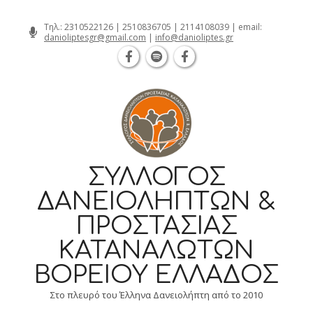
Θεσσαλονίκη Καρατάσου 7, TK 54626 τ
Skip
Τηλ.:
2310522126
|
2510836705
|
2114108039
| email:
danioliptesgr@gmail.com
|
info@danioliptes.gr
to
content
ΣΎΛΛΟΓΟΣ
ΔΑΝΕΙΟΛΗΠΤΏΝ &
ΠΡΟΣΤΑΣΊΑΣ
ΚΑΤΑΝΑΛΩΤΏΝ
ΒΟΡΕΊΟΥ ΕΛΛΆΔΟΣ
Στο πλευρό του Έλληνα Δανειολήπτη από το 2010