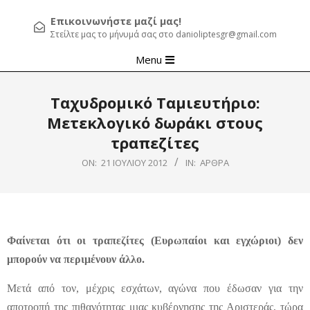
Επικοινωνήστε μαζί μας!
Στείλτε μας το μήνυμά σας στο danioliptesgr@gmail.com
Primary
Menu
Navigation
Menu
Ταχυδρομικό Ταμιευτήριο:
Μετεκλογικό δωράκι στους
τραπεζίτες
ON:
21 ΙΟΥΛΊΟΥ 2012
IN:
ΆΡΘΡΑ
Φαίνεται ότι οι τραπεζίτες (Ευρωπαίοι και εγχώριοι) δεν
μπορούν να περιμένουν άλλο.
Μετά από τον, μέχρις εσχάτων, αγώνα που έδωσαν για την
αποτροπή της πιθανότητας μιας κυβέρνησης της Αριστεράς, τώρα