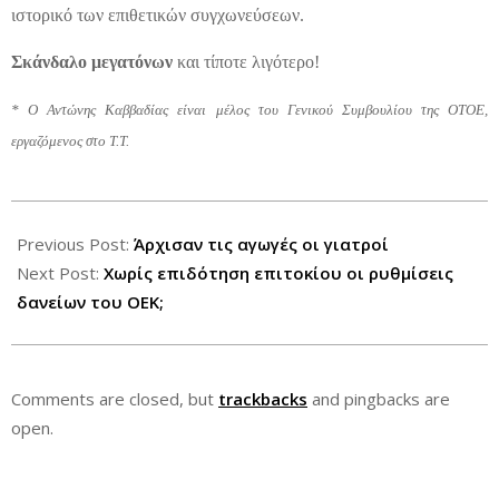
ιστορικό των επιθετικών συγχωνεύσεων.
Σκάνδαλο μεγατόνων
και τίποτε λιγότερο!
* Ο Αντώνης Καββαδίας είναι μέλος του Γενικού Συμβουλίου της ΟΤΟΕ,
εργαζόμενος στο Τ.Τ.
2012-
07-
Previous Post:
Άρχισαν τις αγωγές οι γιατροί
21
Next Post:
Χωρίς επιδότηση επιτοκίου οι ρυθμίσεις
δανείων του ΟΕΚ;
Comments are closed, but
trackbacks
and pingbacks are
open.