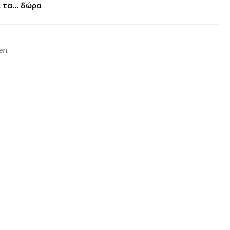
ε τα… δώρα
en.