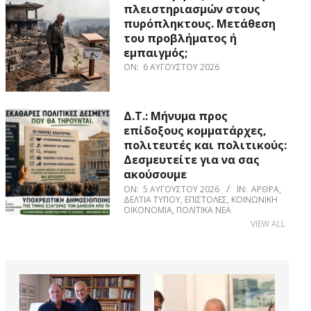
πλειστηριασμών στους
πυρόπληκτους. Μετάθεση
του προβλήματος ή
εμπαιγμός;
ON:
6 ΑΥΓΟΎΣΤΟΥ 2026
Δ.Τ.: Μήνυμα προς
επίδοξους κομματάρχες,
πολιτευτές και πολιτικούς:
Δεσμευτείτε για να σας
ακούσουμε
ON:
5 ΑΥΓΟΎΣΤΟΥ 2026
IN:
ΆΡΘΡΑ
,
ΔΕΛΤΊΑ ΤΎΠΟΥ
,
ΕΠΙΣΤΟΛΈΣ
,
ΚΟΙΝΩΝΙΚΉ
ΟΙΚΟΝΟΜΊΑ
,
ΠΟΛΙΤΙΚΆ ΝΈΑ
VIEW ALL