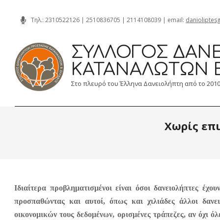
Skip
Τηλ.:
2310522126
|
2510836705
|
2114108039
| email:
danioliptes
to
content
ΣΎΛΛΟΓΟΣ ΔΑΝΕ
ΚΑΤΑΝΑΛΩΤΏΝ 
Στο πλευρό του Έλληνα Δανειολήπτη από το 201
Χωρίς επι
Ιδιαίτερα προβληματισμένοι είναι όσοι δανειολήπτες έχο
προσπαθώντας και αυτοί, όπως και χιλιάδες άλλοι δανε
οικονομικών τους δεδομένων, ορισμένες τράπεζες, αν όχι όλ