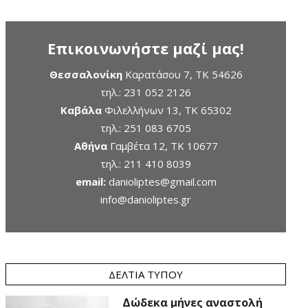
Επικοινωνήστε μαζί μας!
Θεσσαλονίκη
Καρατάσου 7, TK 54626
τηλ.:
231 052 2126
Καβάλα
Φιλελλήνων 13, ΤΚ 65302
τηλ.:
251 083 6705
Αθήνα
Γαμβέτα 12, ΤΚ 10677
τηλ.:
211 410 8039
email:
danioliptes@gmail.com
info@danioliptes.gr
ΔΕΛΤΊΑ ΤΎΠΟΥ
Δώδεκα μήνες αναστολή