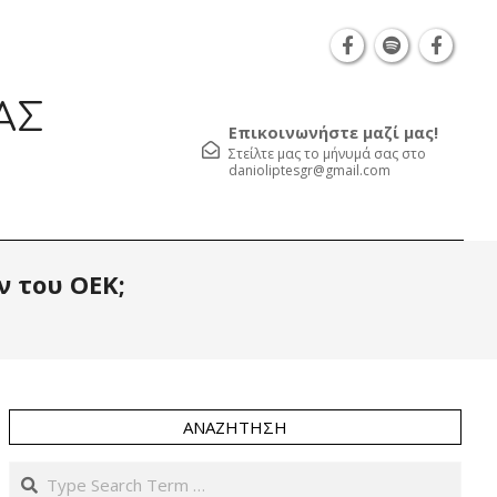
Θεσσαλονίκη Καρατάσου 7, TK 54626 τηλ.: 231 0
ΑΣ
Επικοινωνήστε μαζί μας!
Στείλτε μας το μήνυμά σας στο
danioliptesgr@gmail.com
Prim
ν του ΟΕΚ;
Navi
Men
ΑΝΑΖΉΤΗΣΗ
Search