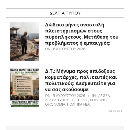
ΔΕΛΤΊΑ ΤΎΠΟΥ
Δώδεκα μήνες αναστολή
πλειστηριασμών στους
πυρόπληκτους. Μετάθεση του
προβλήματος ή εμπαιγμός;
ON:
6 ΑΥΓΟΎΣΤΟΥ 2026
Δ.Τ.: Μήνυμα προς επίδοξους
κομματάρχες, πολιτευτές και
πολιτικούς: Δεσμευτείτε για
να σας ακούσουμε
ON:
5 ΑΥΓΟΎΣΤΟΥ 2026
IN:
ΆΡΘΡΑ
,
ΔΕΛΤΊΑ ΤΎΠΟΥ
,
ΕΠΙΣΤΟΛΈΣ
,
ΚΟΙΝΩΝΙΚΉ
ΟΙΚΟΝΟΜΊΑ
,
ΠΟΛΙΤΙΚΆ ΝΈΑ
VIEW ALL