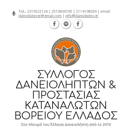
Θεσσαλονίκη Καρατάσου 7, TK 54626 τηλ
Skip
Τηλ.:
2310522126
|
2510836705
|
2114108039
| email:
danioliptesgr@gmail.com
|
info@danioliptes.gr
to
content
ΣΎΛΛΟΓΟΣ
ΔΑΝΕΙΟΛΗΠΤΏΝ &
ΠΡΟΣΤΑΣΊΑΣ
ΚΑΤΑΝΑΛΩΤΏΝ
ΒΟΡΕΊΟΥ ΕΛΛΆΔΟΣ
Στο πλευρό του Έλληνα Δανειολήπτη από το 2010