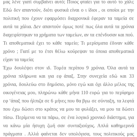
μας λένε γιατί συμβαίνει αυτό; Ποιος φταίει για το αυτό το χάλι;
Εδώ δεν απαντούν, διότι φυσικά είναι ο ι ίδιοι , οι οποίοι με την
πολιτική που έχουν εφαρμόσει διαχρονικά έφεραν τα ταμεία σε
αυτά τα χάλια. Δεν απαντούν όμως ποτέ πως όλα αυτά τα χρόνια
διαχειρίστηκαν τα χρήματα των ταμείων, αν τα επένδυσαν και πού.
Τι αποθεματικά έχει το κάθε ταμείο; Τι μερίσματα έδιναν κάθε
χρόνο ; Γιατί με το έτσι θέλω κούρεψαν τα όποια αποθεματικά
είχαν τα ταμεία;
Έχω δουλέψει στον ιδ. Τομέα περίπου 9 χρόνια. Όλα αυτά τα
χρόνια πλήρωνα και για εφ άπαξ. Στην συνεχεία εδώ και 33
χρόνια, δουλεύω στο δημόσιο, μόνο εγώ και όχι άλλο μέλος της
οικογένειας μου, πληρώνω κάθε μήνα 110 ευρώ για το περίφημο
εφ ‘άπαξ που ήλπιζα σε 6 μήνες που θα βγω σε σύνταξη, τα λεφτά
που έχω δώσει στο κράτος να μου τα φυλάξει, να μου τα δώσει
πίσω. Περίμενα να τα πάρω, σε ένα λογικό χρονικό διάστημα, για
να κάνω μία ήσυχη ζωή σαν συνταξιούχος. Απλά καθημερινά
πράγματα . Αλλά φαίνεται δεν υπολόγισα, τους πολιτικούς μας