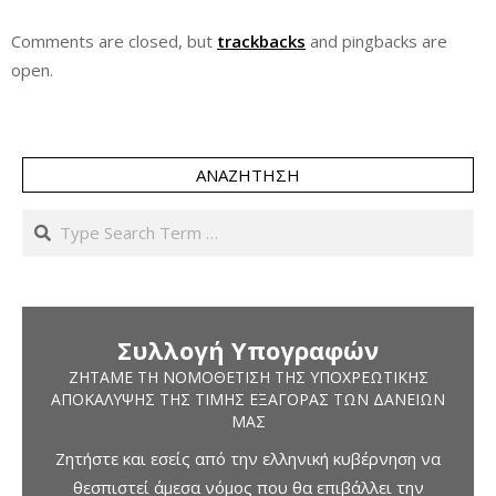
Comments are closed, but
trackbacks
and pingbacks are
open.
ΑΝΑΖΉΤΗΣΗ
Search
Συλλογή Υπογραφών
ΖΗΤΆΜΕ ΤΗ ΝΟΜΟΘΈΤΙΣΗ ΤΗΣ ΥΠΟΧΡΕΩΤΙΚΉΣ
ΑΠΟΚΆΛΥΨΗΣ ΤΗΣ ΤΙΜΉΣ ΕΞΑΓΟΡΆΣ ΤΩΝ ΔΑΝΕΊΩΝ
ΜΑΣ
Ζητήστε και εσείς από την ελληνική κυβέρνηση να
θεσπιστεί άμεσα νόμος που θα επιβάλλει την