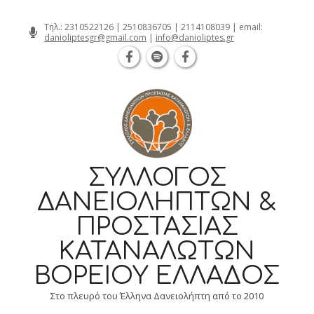
Θεσσαλονίκη Καρατάσου 7, TK 54626 
Skip
Τηλ.:
2310522126
|
2510836705
|
2114108039
| email:
danioliptesgr@gmail.com
|
info@danioliptes.gr
to
content
ΣΎΛΛΟΓΟΣ
ΔΑΝΕΙΟΛΗΠΤΏΝ &
ΠΡΟΣΤΑΣΊΑΣ
ΚΑΤΑΝΑΛΩΤΏΝ
ΒΟΡΕΊΟΥ ΕΛΛΆΔΟΣ
Στο πλευρό του Έλληνα Δανειολήπτη από το 2010