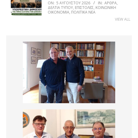
ON:
5 ΑΥΓΟΎΣΤΟΥ 2026
IN:
ΆΡΘΡΑ
,
ΔΕΛΤΊΑ ΤΎΠΟΥ
,
ΕΠΙΣΤΟΛΈΣ
,
ΚΟΙΝΩΝΙΚΉ
ΟΙΚΟΝΟΜΊΑ
,
ΠΟΛΙΤΙΚΆ ΝΈΑ
VIEW ALL