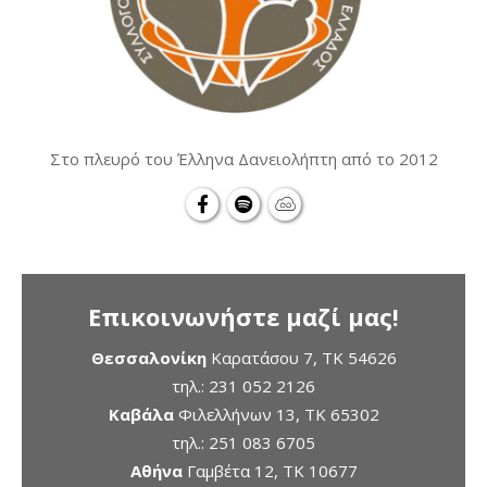
Στο πλευρό του Έλληνα Δανειολήπτη από το 2012
Επικοινωνήστε μαζί μας!
Θεσσαλονίκη
Καρατάσου 7, TK 54626
τηλ.:
231 052 2126
Καβάλα
Φιλελλήνων 13, ΤΚ 65302
τηλ.:
251 083 6705
Αθήνα
Γαμβέτα 12, ΤΚ 10677