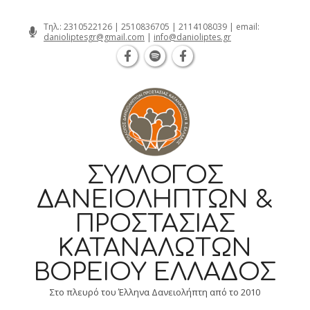
Θεσσαλονίκη Καρατάσου 7, TK 54626 
Skip
Τηλ.:
2310522126
|
2510836705
|
2114108039
| email:
danioliptesgr@gmail.com
|
info@danioliptes.gr
to
content
ΣΎΛΛΟΓΟΣ
ΔΑΝΕΙΟΛΗΠΤΏΝ &
ΠΡΟΣΤΑΣΊΑΣ
ΚΑΤΑΝΑΛΩΤΏΝ
ΒΟΡΕΊΟΥ ΕΛΛΆΔΟΣ
Στο πλευρό του Έλληνα Δανειολήπτη από το 2010