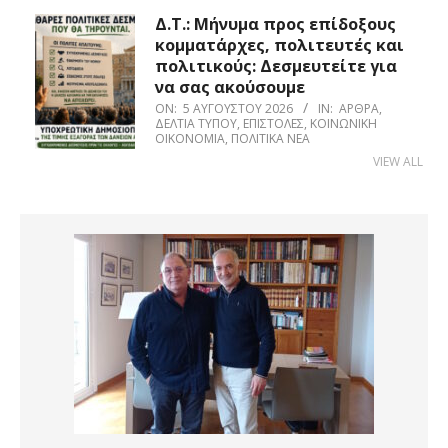
Δ.Τ.: Μήνυμα προς επίδοξους
κομματάρχες, πολιτευτές και
πολιτικούς: Δεσμευτείτε για
να σας ακούσουμε
ON:
5 ΑΥΓΟΎΣΤΟΥ 2026
IN:
ΆΡΘΡΑ
,
ΔΕΛΤΊΑ ΤΎΠΟΥ
,
ΕΠΙΣΤΟΛΈΣ
,
ΚΟΙΝΩΝΙΚΉ
ΟΙΚΟΝΟΜΊΑ
,
ΠΟΛΙΤΙΚΆ ΝΈΑ
VIEW ALL