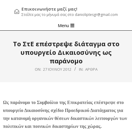
Επικοινωνήστε μαζί μας!
Στείλτε μας το μήνυμά σας στο danioliptesgr@gmail.com
Primary
Menu
Navigation
Menu
Το ΣτΕ επέστρεψε διάταγμα στο
υπουργείο Δικαιοσύνης ως
παράνομο
ON:
27 ΙΟΥΛΊΟΥ 2012
IN:
ΆΡΘΡΑ
Ως παράνομο το Συμβούλιο της Επικρατείας επέστρεψε στο
υπουργείο Δικαιοσύνης σχέδιο Προεδρικού Διατάγματος για
την κατανομή οργανικών θέσεων δικαστικών λειτουργών των
πολιτικών και ποινικών δικαστηρίων της χώρας.