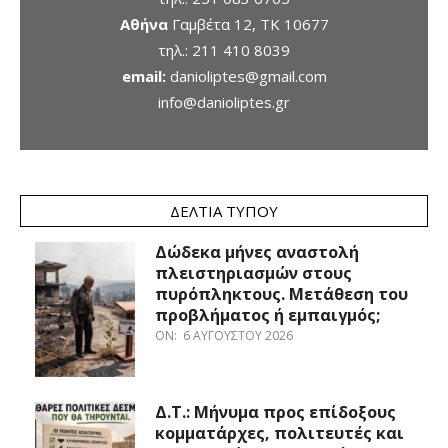
Αθήνα
Γαμβέτα 12, ΤΚ 10677
τηλ.:
211 410 8039
email:
danioliptes@gmail.com
info@danioliptes.gr
ΔΕΛΤΊΑ ΤΎΠΟΥ
Δώδεκα μήνες αναστολή
πλειστηριασμών στους
πυρόπληκτους. Μετάθεση του
προβλήματος ή εμπαιγμός;
ON:
6 ΑΥΓΟΎΣΤΟΥ 2026
Δ.Τ.: Μήνυμα προς επίδοξους
κομματάρχες, πολιτευτές και