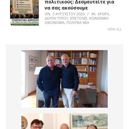
πολιτικούς: Δεσμευτείτε για
να σας ακούσουμε
ON:
5 ΑΥΓΟΎΣΤΟΥ 2026
IN:
ΆΡΘΡΑ
,
ΔΕΛΤΊΑ ΤΎΠΟΥ
,
ΕΠΙΣΤΟΛΈΣ
,
ΚΟΙΝΩΝΙΚΉ
ΟΙΚΟΝΟΜΊΑ
,
ΠΟΛΙΤΙΚΆ ΝΈΑ
VIEW ALL