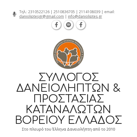
Θεσσαλονίκη Καρατάσου 7, TK 54626 
Skip
Τηλ.:
2310522126
|
2510836705
|
2114108039
| email:
danioliptesgr@gmail.com
|
info@danioliptes.gr
to
content
ΣΎΛΛΟΓΟΣ
ΔΑΝΕΙΟΛΗΠΤΏΝ &
ΠΡΟΣΤΑΣΊΑΣ
ΚΑΤΑΝΑΛΩΤΏΝ
ΒΟΡΕΊΟΥ ΕΛΛΆΔΟΣ
Στο πλευρό του Έλληνα Δανειολήπτη από το 2010