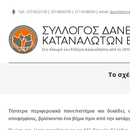
Skip
Τηλ.:
2310522126
|
2510836705
|
2114108039
| email:
danioliptes
to
content
ΣΎΛΛΟΓΟΣ ΔΑΝΕ
ΚΑΤΑΝΑΛΩΤΏΝ 
Στο πλευρό του Έλληνα Δανειολήπτη από το 201
Το σχέ
Τέσσερα περιφερειακά πανεπιστήμια και δεκάδες
υποψηφίους, βρίσκονται ένα βήμα πριν από την κατάρ