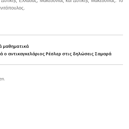
 Δυτικής Ελλάδας, Μακεδονίας και Δυτικής Μακεδονίας. Το
ανιτόπουλος.
λά μαθηματικά
τά ο αντικαγκελάριος Ρέσλερ στις δηλώσεις Σαμαρά
en.