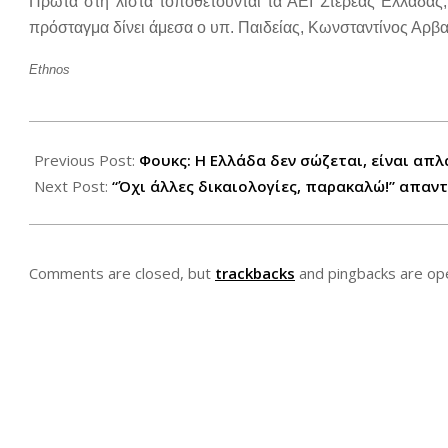
Πρώτα στη λίστα τοποθετούνται τα ΑΕΙ Στερεάς Ελλάδας,
πρόσταγμα δίνει άμεσα ο υπ. Παιδείας, Κωνσταντίνος Αρβ
Ethnos
2012-
07-
Previous Post:
Φουκς: Η Ελλάδα δεν σώζεται, είναι απ
28
Next Post:
“Όχι άλλες δικαιολογίες, παρακαλώ!” απαν
Comments are closed, but
trackbacks
and pingbacks are op