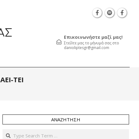
Θεσσαλονίκη Καρατάσου 7, TK 54626 τηλ.: 231 0
ΑΣ
Επικοινωνήστε μαζί μας!
Στείλτε μας το μήνυμά σας στο
danioliptesgr@gmail.com
Prim
ΑΕΙ-ΤΕΙ
Navi
Men
ΑΝΑΖΉΤΗΣΗ
Search