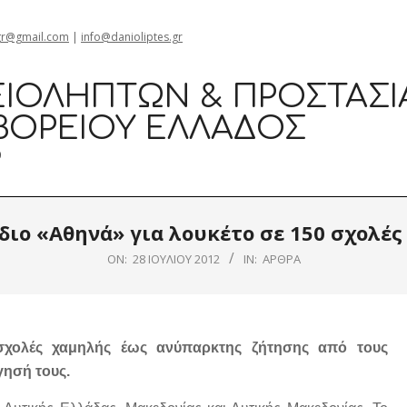
gr@gmail.com
|
info@danioliptes.gr
ΙΟΛΗΠΤΏΝ & ΠΡΟΣΤΑΣΊ
ΒΟΡΕΊΟΥ ΕΛΛΆΔΟΣ
0
διο «Αθηνά» για λουκέτο σε 150 σχολές 
ON:
28 ΙΟΥΛΊΟΥ 2012
IN:
ΆΡΘΡΑ
 σχολές χαμηλής έως ανύπαρκτης ζήτησης από τους
γησή τους.