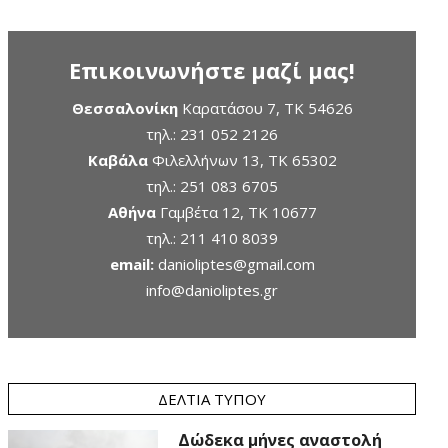
Επικοινωνήστε μαζί μας!
Θεσσαλονίκη
Καρατάσου 7, TK 54626
τηλ.:
231 052 2126
Καβάλα
Φιλελλήνων 13, ΤΚ 65302
τηλ.:
251 083 6705
Αθήνα
Γαμβέτα 12, ΤΚ 10677
τηλ.:
211 410 8039
email:
danioliptes@gmail.com
info@danioliptes.gr
ΔΕΛΤΊΑ ΤΎΠΟΥ
Δώδεκα μήνες αναστολή