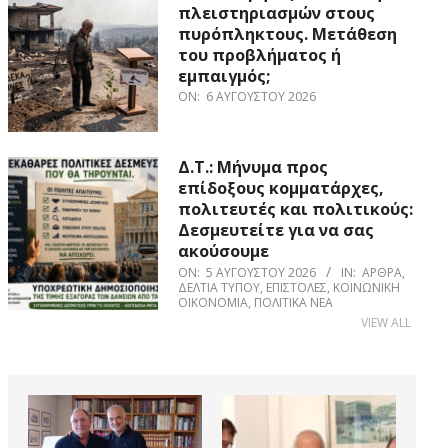
πλειστηριασμών στους
πυρόπληκτους. Μετάθεση
του προβλήματος ή
εμπαιγμός;
ON:
6 ΑΥΓΟΎΣΤΟΥ 2026
Δ.Τ.: Μήνυμα προς
επίδοξους κομματάρχες,
πολιτευτές και πολιτικούς:
Δεσμευτείτε για να σας
ακούσουμε
ON:
5 ΑΥΓΟΎΣΤΟΥ 2026
IN:
ΆΡΘΡΑ
,
ΔΕΛΤΊΑ ΤΎΠΟΥ
,
ΕΠΙΣΤΟΛΈΣ
,
ΚΟΙΝΩΝΙΚΉ
ΟΙΚΟΝΟΜΊΑ
,
ΠΟΛΙΤΙΚΆ ΝΈΑ
VIEW ALL