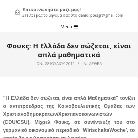
Επικοινωνήστε μαζί μας!
Στείλτε μας το μήνυμά σας στο danioliptesgr@gmail.com
Primary
Menu
Navigation
Menu
Φουκς: Η Ελλάδα δεν σώζεται, είναι
απλά μαθηματικά
ON:
28 ΙΟΥΛΊΟΥ 2012
IN:
ΆΡΘΡΑ
“Η Ελλάδα δεν σώζεται, είναι απλά Μαθηματικά” τονίζει
ο αντιπρόεδρος της Κοινοβουλευτικής Ομάδας των
Χριστιανοδημοκρατών/Χριστιανοκοινωνιστών
(CDU/CSU), Μίχαελ Φουκς, σε συνέντευξή του στο
γερμανικό οικονομικό περιοδικό “WirtschaftsWoche’, το