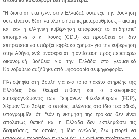
οποίο θα κυκλοφορήσει τη Δευτέρα.
“Η διοίκηση εκεί (ενν. στην Ελλάδα), ούτε έχει την βούληση
ούτε είναι σε θέση να υλοποιήσει τις μεταρρυθμίσεις – ακόμη
και εάν η ελληνική κυβέρνηση αποφάσιζε το οτιδήποτε”
επισημαίνει ο κ. Φουκς (CDU) και προσθέτει ότι δεν
επιτρέπεται να υπάρξει «φρέσκο χρήμα» για την κυβέρνηση
στην Αθήνα, ενώ αναφέρει ότι η αντίσταση προς περαιτέρω
οικονομική βοήθεια για την Ελλάδα στο γερμανικό
Κοινοβούλιο αυξήθηκε από ψηφοφορία σε ψηφοφορία.
Πλειοψηφία στη Βουλή για ένα τρίτο πακέτο στήριξης της
Ελλάδας δεν θεωρεί πιθανή και ο οικονομικός
εμπειρογνώμονας των Γερμανών Φιλελευθέρων (FDP),
Χέρμαν Ότο Σολμς, ο οποίος, μιλώντας στο ίδιο περιοδικό,
υπογραμμίζει ότι “εάν η εκτίμηση της τρόικας δεν είναι
απολύτως θετική και η Ελλάδα δεν εκπληρώσει τις
δεσμεύσεις, τις οποίες η ίδια ανέλαβε, δεν μπορεί να
υπάρξουν περαιτέρω πληρωμές”. Σε αντίθετη περίπτωση, ο