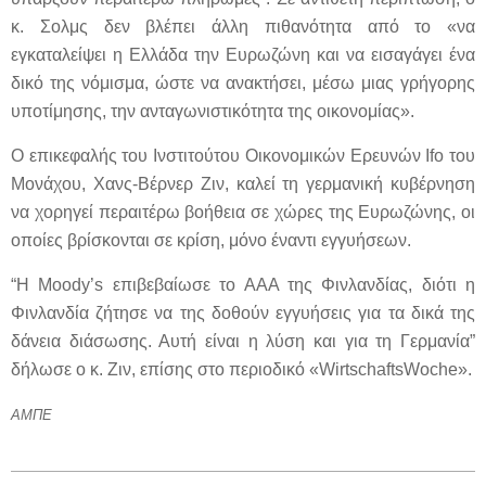
κ. Σολμς δεν βλέπει άλλη πιθανότητα από το «να
εγκαταλείψει η Ελλάδα την Ευρωζώνη και να εισαγάγει ένα
δικό της νόμισμα, ώστε να ανακτήσει, μέσω μιας γρήγορης
υποτίμησης, την ανταγωνιστικότητα της οικονομίας».
Ο επικεφαλής του Ινστιτούτου Οικονομικών Ερευνών Ifo του
Μονάχου, Χανς-Βέρνερ Ζιν, καλεί τη γερμανική κυβέρνηση
να χορηγεί περαιτέρω βοήθεια σε χώρες της Ευρωζώνης, οι
οποίες βρίσκονται σε κρίση, μόνο έναντι εγγυήσεων.
“Η Moody’s επιβεβαίωσε το ΑΑΑ της Φινλανδίας, διότι η
Φινλανδία ζήτησε να της δοθούν εγγυήσεις για τα δικά της
δάνεια διάσωσης. Αυτή είναι η λύση και για τη Γερμανία”
δήλωσε ο κ. Ζιν, επίσης στο περιοδικό «WirtschaftsWoche».
ΑΜΠΕ
2012-