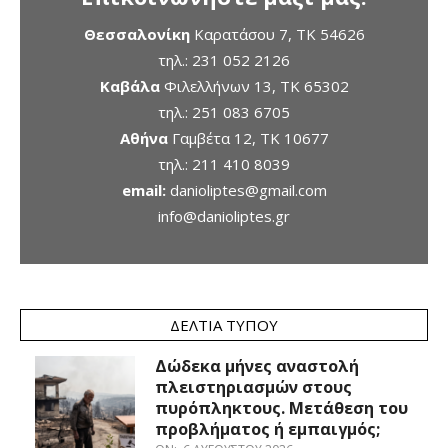
Θεσσαλονίκη
Καρατάσου 7, TK 54626
τηλ.:
231 052 2126
Καβάλα
Φιλελλήνων 13, ΤΚ 65302
τηλ.:
251 083 6705
Αθήνα
Γαμβέτα 12, ΤΚ 10677
τηλ.:
211 410 8039
email:
danioliptes@gmail.com
info@danioliptes.gr
ΔΕΛΤΊΑ ΤΎΠΟΥ
Δώδεκα μήνες αναστολή
πλειστηριασμών στους
πυρόπληκτους. Μετάθεση του
προβλήματος ή εμπαιγμός;