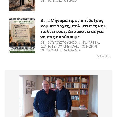
ON:
6 ΑΥΓΟΎΣΤΟΥ 2026
Δ.Τ.: Μήνυμα προς επίδοξους
κομματάρχες, πολιτευτές και
πολιτικούς: Δεσμευτείτε για
να σας ακούσουμε
ON:
5 ΑΥΓΟΎΣΤΟΥ 2026
IN:
ΆΡΘΡΑ
,
ΔΕΛΤΊΑ ΤΎΠΟΥ
,
ΕΠΙΣΤΟΛΈΣ
,
ΚΟΙΝΩΝΙΚΉ
ΟΙΚΟΝΟΜΊΑ
,
ΠΟΛΙΤΙΚΆ ΝΈΑ
VIEW ALL