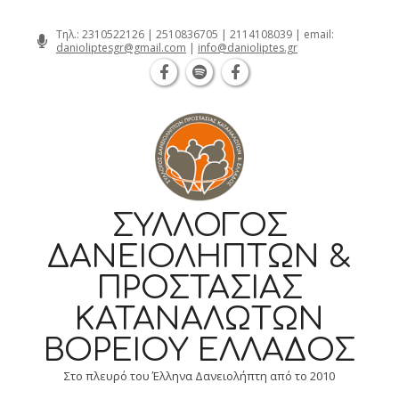
Θεσσαλονίκη Καρατάσου 7, TK 54626 
Skip
Τηλ.:
2310522126
|
2510836705
|
2114108039
| email:
danioliptesgr@gmail.com
|
info@danioliptes.gr
to
content
ΣΎΛΛΟΓΟΣ
ΔΑΝΕΙΟΛΗΠΤΏΝ &
ΠΡΟΣΤΑΣΊΑΣ
ΚΑΤΑΝΑΛΩΤΏΝ
ΒΟΡΕΊΟΥ ΕΛΛΆΔΟΣ
Στο πλευρό του Έλληνα Δανειολήπτη από το 2010