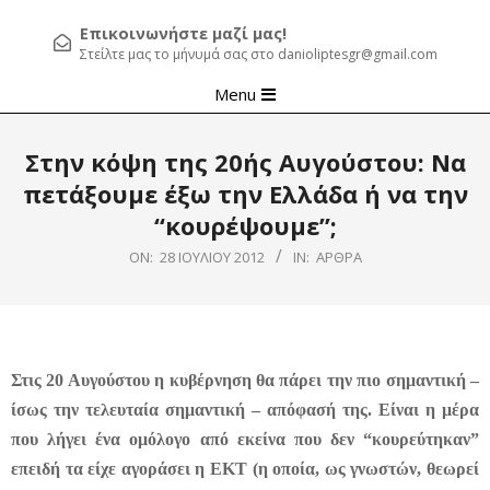
Επικοινωνήστε μαζί μας!
Στείλτε μας το μήνυμά σας στο danioliptesgr@gmail.com
Primary
Menu
Navigation
Menu
Στην κόψη της 20ής Αυγούστου: Να
πετάξουμε έξω την Ελλάδα ή να την
“κουρέψουμε”;
ON:
28 ΙΟΥΛΊΟΥ 2012
IN:
ΆΡΘΡΑ
Στις 20 Αυγούστου η κυβέρνηση θα πάρει την πιο σημαντική –
ίσως την τελευταία σημαντική – απόφασή της. Είναι η μέρα
που λήγει ένα ομόλογο από εκείνα που δεν “κουρεύτηκαν”
επειδή τα είχε αγοράσει η ΕΚΤ (η οποία, ως γνωστών, θεωρεί