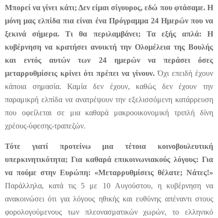
Μπορεί να γίνει κάτι; Δεν είμαι σίγουρος, εδώ που φτάσαμε. Η
μόνη μας ελπίδα πια είναι ένα Πρόγραμμα 24 Ημερών που να
ξεκινά σήμερα. Τι θα περιλαμβάνει; Τα εξής απλά: Η
κυβέρνηση να κρατήσει ανοικτή την Ολομέλεια της Βουλής
και εντός αυτών των 24 ημερών να περάσει όσες
μεταρρυθμίσεις κρίνει ότι πρέπει να γίνουν.
Όχι επειδή έχουν
κάποια σημασία. Καμία δεν έχουν, καθώς δεν έχουν την
παραμικρή ελπίδα να ανατρέψουν την εξελισσόμενη κατάρρευση
που οφείλεται σε μια καθαρά μακροοικονομική τριπλή δίνη
χρέους-ύφεσης-τραπεζών.
Τότε γιατί προτείνω μια τέτοια κοινοβουλευτική
υπερκινητικότητα; Για καθαρά επικοινωνιακούς λόγους: Για
να πούμε στην Ευρώπη: «Μεταρρυθμίσεις θέλατε; Νάτες!»
Πα
ράλληλα, κατά τις 5 με 10 Αυγούστου, η κυβέρνηση να
ανακοινώσει ότι για λόγους ηθικής και ευθύνης απέναντι στους
φορολογούμενους των πλεονασματικών χωρών, το ελληνικό