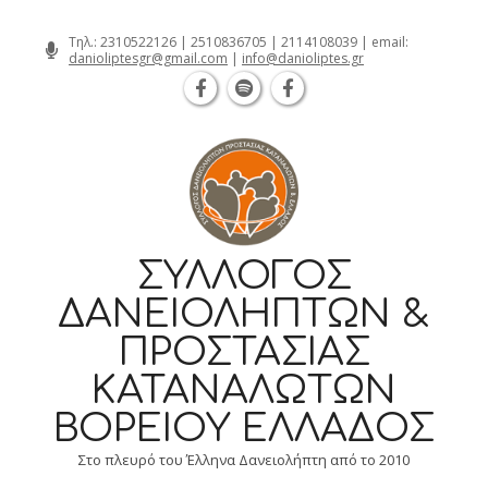
Θεσσαλονίκη Καρατάσου 7, TK 54626 τηλ.: 23
Skip
Τηλ.:
2310522126
|
2510836705
|
2114108039
| email:
danioliptesgr@gmail.com
|
info@danioliptes.gr
to
content
ΣΎΛΛΟΓΟΣ
ΔΑΝΕΙΟΛΗΠΤΏΝ &
ΠΡΟΣΤΑΣΊΑΣ
ΚΑΤΑΝΑΛΩΤΏΝ
ΒΟΡΕΊΟΥ ΕΛΛΆΔΟΣ
Στο πλευρό του Έλληνα Δανειολήπτη από το 2010