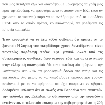
που μας πετάξουν έξω και διαγράψουμε μονομερώς τα χρέη μας
προς την Ευρώπη, να χρωστάμε αυτό το ποσόν στην ΕΚΤ (που αν
χρειαστεί το τυπώνει) παρά να το αντλήσουμε από το μισοάδειο
EFSF από το οποίο πρέπει, κουτσά-στραβά, να βολέψουν τις
Ισπανία και Ιταλία.
Έχω κουραστεί να το λέω αλλά φοβάμαι ότι πρέπει να το
ξαναπώ: Η λογική του «κερδίζουμε χρόνο δανειζόμενοι» είναι
παντελώς παράλογη πλέον. Όχι γενικά. Αλλά υπό τις
συγκεκριμένες συνθήκες (που ισχύουν εδώ και αρκετό καιρό
στην ελληνική οικονομία):
Με την τραπεζική πίστη άφαντη, την
«ανάπτυξη» στο -9%, τα φορολογικά έσοδα στο ναδίρ και τις
επενδύσεις στο μείον, το να «κερδίσουμε περισσότερο χρόνο»
ισοδυναμεί με το να αφήσουμε ότι έχει απομείνει να σβήσει.
Δεδομένου μάλιστα ότι οι φωνές στο Βερολίνο που απαιτούν
την εκδίωξη της Ελλάδας το φθινόπωρο από την ευρωζώνη
εντείνονται, η τελευταία ευκαιρία της κυβέρνησης είναι η 20ή