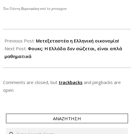
Toυ Γιάννη Βαρουφάκη από το protagon
2012-
07-
Previous Post:
Μετεξεταστέα η Ελληνική οικονομία!
28
Next Post:
Φουκς: Η Ελλάδα δεν σώζεται, είναι απλά
μαθηματικά
Comments are closed, but
trackbacks
and pingbacks are
open.
ΑΝΑΖΉΤΗΣΗ
Search