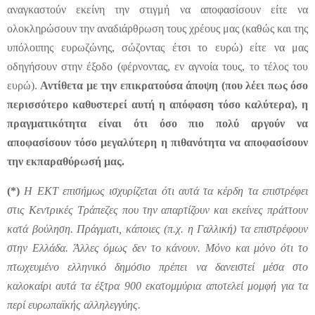
αναγκαστούν εκείνη την στιγμή να αποφασίσουν είτε να
ολοκληρώσουν την αναδιάρθρωση τους χρέους μας (καθώς και της
υπόλοιπης ευρωζώνης, σώζοντας έτσι το ευρώ) είτε να μας
οδηγήσουν στην έξοδο (φέρνοντας, εν αγνοία τους, το τέλος του
ευρώ).
Αντίθετα με την επικρατούσα άποψη (που λέει πως όσο
περισσότερο καθυστερεί αυτή η απόφαση τόσο καλύτερα), η
πραγματικότητα είναι ότι όσο πιο πολύ αργούν να
αποφασίσουν τόσο μεγαλύτερη η πιθανότητα να αποφασίσουν
την εκπαραθύρωσή μας.
(*)
Η ΕΚΤ επισήμως ισχυρίζεται ότι αυτά τα κέρδη τα επιστρέφει
στις Κεντρικές Τράπεζες που την απαρτίζουν και εκείνες πράττουν
κατά βούληση. Πράγματι, κάποιες (π.χ. η Γαλλική) τα επιστρέφουν
στην Ελλάδα. Άλλες όμως δεν το κάνουν. Μόνο και μόνο ότι το
πτωχευμένο ελληνικό δημόσιο πρέπει να δανειστεί μέσα στο
καλοκαίρι αυτά τα έξτρα 900 εκατομμύρια αποτελεί μομφή για τα
περί ευρωπαϊκής αλληλεγγύης.