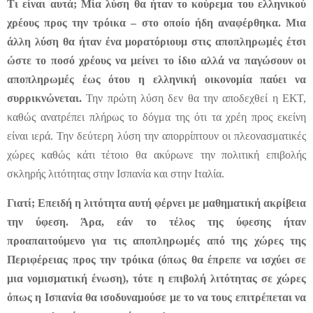
Τι είναι αυτά; Μία λύση θα ήταν το κούρεμα του ελληνικού
χρέους προς την τρόικα – στο οποίο ήδη αναφέρθηκα. Μια
άλλη λύση θα ήταν ένα μορατόριουμ στις αποπληρωμές έτσι
ώστε το ποσό χρέους να μείνει το ίδιο αλλά να παγώσουν οι
αποπληρωμές έως ότου η ελληνική οικονομία παύει να
συρρικνώνεται.
Την πρώτη λύση δεν θα την αποδεχθεί η ΕΚΤ,
καθώς ανατρέπει πλήρως το δόγμα της ότι τα χρέη προς εκείνη
είναι ιερά. Την δεύτερη λύση την απορρίπτουν οι πλεονασματικές
χώρες καθώς κάτι τέτοιο θα ακύρωνε την πολιτική επιβολής
σκληρής λιτότητας στην Ισπανία και στην Ιταλία.
Γιατί; Επειδή η λιτότητα αυτή φέρνει με μαθηματική ακρίβεια
την ύφεση. Άρα, εάν το τέλος της ύφεσης ήταν
προαπαιτούμενο για τις αποπληρωμές από της χώρες της
Περιφέρειας προς την τρόικα (όπως θα έπρεπε να ισχύει σε
μια νομισματική ένωση), τότε η επιβολή λιτότητας σε χώρες
όπως η Ισπανία θα ισοδυναμούσε με το να τους επιτρέπεται να