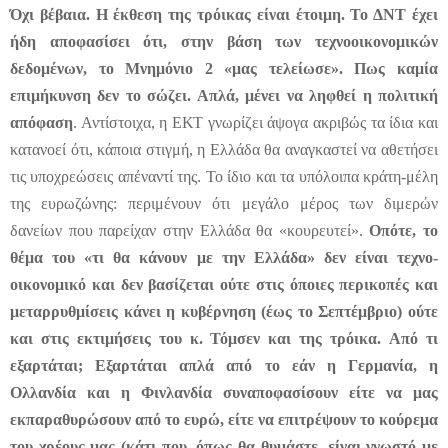
Όχι βέβαια. Η έκθεση της τρόικας είναι έτοιμη. Το ΔΝΤ έχει
ήδη αποφασίσει ότι, στην βάση των τεχνοοικονομικών
δεδομένων, το Μνημόνιο 2 «μας τελείωσε». Πως καμία
επιμήκυνση δεν το σώζει. Απλά, μένει να ληφθεί η πολιτική
απόφαση
. Αντίστοιχα, η ΕΚΤ γνωρίζει άψογα ακριβώς τα ίδια και
κατανοεί ότι, κάποια στιγμή, η Ελλάδα θα αναγκαστεί να αθετήσει
τις υποχρεώσεις απέναντί της. Το ίδιο και τα υπόλοιπα κράτη-μέλη
της ευρωζώνης: περιμένουν ότι μεγάλο μέρος των διμερών
δανείων που παρείχαν στην Ελλάδα θα «κουρευτεί».
Οπότε, το
θέμα του «τι θα κάνουν με την Ελλάδα» δεν είναι τεχνο-
οικονομικό και δεν βασίζεται ούτε στις όποιες περικοπές και
μεταρρυθμίσεις κάνει η κυβέρνηση (έως το Σεπτέμβριο) ούτε
και στις εκτιμήσεις του κ. Τόμσεν και της τρόικα.
Από τι
εξαρτάται; Εξαρτάται απλά από το εάν η Γερμανία, η
Ολλανδία και η Φινλανδία συναποφασίσουν είτε να μας
εκπαραθυρώσουν από το ευρώ, είτε να επιτρέψουν το κούρεμα
του χρέους μας (κάτι που, όπως θα θυμάστε, είναι γνωστό με