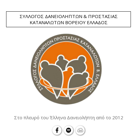
ΣΎΛΛΟΓΟΣ ΔΑΝΕΙΟΛΗΠΤΏΝ & ΠΡΟΣΤΑΣΊΑΣ
ΚΑΤΑΝΑΛΩΤΏΝ ΒΟΡΕΊΟΥ ΕΛΛΆΔΟΣ
Στο πλευρό του Έλληνα Δανειολήπτη από το 2012