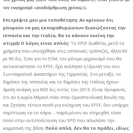
τον ευφημισμό «αναδιάρθρωση χρέους»).
Επιτρέψτε μου μια τοποθέτηση: Αν κρίνουν ότι
μπορούν να μας εκπαραθυρώσουν διασώζοντας την
Ισπανία και την Ιταλία, θα το κάνουν εκείνη την
στιγμή! Ο λόγος είναι απλός:
Το EFSF διαθέτει, μετά τα
χρήματα που υποσχέθηκε στις ισπανικές τράπεζες, άλλα 80
με 90 δις. Όσο για το ESM, τον μόνιμο μηχανισμό που θα
αντικαταστήσει το EFSF, έχει κολλήσει η ίδρυσή του στο
Συνταγματικό Δικαστήριο της Γερμανίας. Στο μεταξύ, το
δημόσιο της Ισπανίας και το δημόσιο της Ιταλίας έχουν
άμεση ανάγκη για 800 δις εντός του 2013. Είναι προφανές
ότι αν η κυρία Μέρκελ πάει στην Ομοσπονδιακή Βουλή της
και ζητήσει τέτοια ποσά για ενίσχυση του EFSF, δεν υπάρχει
περίπτωση να τα πάρει – παρά μόνον αν στηριχθεί τόσο
πολύ στην αντιπολίτευση του SPD που απωλέσει την
κομματική της βάση.
Πολύ απλά, δεν θα το πράξει, ιδίως