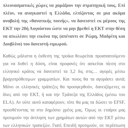
πλεονασματικές χώρες να χαράξουν την στρατηγική τους. Επί
πλέον, να αναγκαστεί η Ελλάδα, ελπίζοντας σε μια ακόμα
αναβολή της «θανατικής ποινής», να δανειστεί εκ μέρους της
ΕΚΤ την 20ή Αυγούστου ώστε να μην βρεθεί η ΕΚΤ στην θέση
να απωλέσει την εικόνα της (απέναντι σε Ρώμη, Μαδρίτη και
Δουβλίνο) του δανειστή-τιμωρού.
Καθώς μάλιστα η έκθεση της τροίκα θεωρείται προαπαιτούμενο
για να δοθεί η δόση, είναι προφανές ότι ασκείται πίεση στο
ελληνικό κράτος να δανειστεί τα 3,2 δις στις… αγορές μέσω
βραχυπρόθεσμων γραμματίων. Και ποιος θα τα αγοράσει αυτά;
Μόνο οι ελληνικές τράπεζες θα προσφερθούν, δανειζόμενες οι
ίδιες από την ΕΚΤ, ή και την Τράπεζα της Ελλάδος (μέσω του
ELA). Αν ούτε αυτό καταφέρουν, τότε θα μας τα δώσει το EFSF,
προσθέτοντας τα στο δημόσιο χρέος μας. Όμως οι εταίροι μας
προτιμούν την άντληση των χρημάτων αυτών από την ΕΚΤ μέσω
των ελληνικών τραπεζών. Γιατί; Επειδή προτιμούν, σε περίπτωση