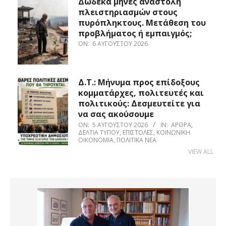
Δώδεκα μήνες αναστολή
πλειστηριασμών στους
πυρόπληκτους. Μετάθεση του
προβλήματος ή εμπαιγμός;
ON:
6 ΑΥΓΟΎΣΤΟΥ 2026
Δ.Τ.: Μήνυμα προς επίδοξους
κομματάρχες, πολιτευτές και
πολιτικούς: Δεσμευτείτε για
να σας ακούσουμε
ON:
5 ΑΥΓΟΎΣΤΟΥ 2026
IN:
ΆΡΘΡΑ
,
ΔΕΛΤΊΑ ΤΎΠΟΥ
,
ΕΠΙΣΤΟΛΈΣ
,
ΚΟΙΝΩΝΙΚΉ
ΟΙΚΟΝΟΜΊΑ
,
ΠΟΛΙΤΙΚΆ ΝΈΑ
VIEW ALL