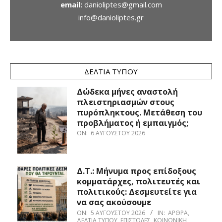
email:
danioliptes@gmail.com
info@danioliptes.gr
ΔΕΛΤΊΑ ΤΎΠΟΥ
Δώδεκα μήνες αναστολή
πλειστηριασμών στους
πυρόπληκτους. Μετάθεση του
προβλήματος ή εμπαιγμός;
ON:
6 ΑΥΓΟΎΣΤΟΥ 2026
Δ.Τ.: Μήνυμα προς επίδοξους
κομματάρχες, πολιτευτές και
πολιτικούς: Δεσμευτείτε για
να σας ακούσουμε
ON:
5 ΑΥΓΟΎΣΤΟΥ 2026
IN:
ΆΡΘΡΑ
,
ΔΕΛΤΊΑ ΤΎΠΟΥ
,
ΕΠΙΣΤΟΛΈΣ
,
ΚΟΙΝΩΝΙΚΉ