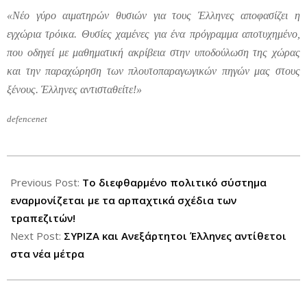
«Νέο γύρο αιματηρών θυσιών για τους Έλληνες αποφασίζει η
εγχώρια τρόικα. Θυσίες χαμένες για ένα πρόγραμμα αποτυχημένο,
που οδηγεί με μαθηματική ακρίβεια στην υποδούλωση της χώρας
και την παραχώρηση των πλουτοπαραγωγικών πηγών μας στους
ξένους. Έλληνες αντισταθείτε!»
defencenet
2012-
07-
Previous Post:
Το διεφθαρμένο πολιτικό σύστημα
30
εναρμονίζεται με τα αρπαχτικά σχέδια των
τραπεζιτών!
Next Post:
ΣΥΡΙΖΑ και Ανεξάρτητοι Έλληνες αντίθετοι
στα νέα μέτρα