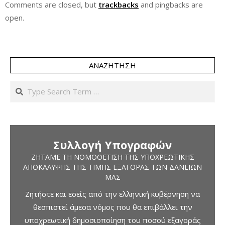
Comments are closed, but
trackbacks
and pingbacks are
open.
ΑΝΑΖΉΤΗΣΗ
Search
Συλλογή Υπογραφών
ΖΗΤΆΜΕ ΤΗ ΝΟΜΟΘΈΤΙΣΗ ΤΗΣ ΥΠΟΧΡΕΩΤΙΚΉΣ
ΑΠΟΚΆΛΥΨΗΣ ΤΗΣ ΤΙΜΉΣ ΕΞΑΓΟΡΆΣ ΤΩΝ ΔΑΝΕΊΩΝ
ΜΑΣ
Ζητήστε και εσείς από την ελληνική κυβέρνηση να
θεσπιστεί άμεσα νόμος που θα επιβάλλει την
υποχρεωτική δημοσιοποίηση του ποσού εξαγοράς