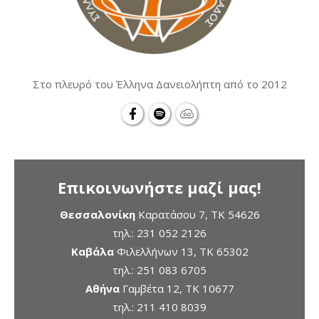
Στο πλευρό του Έλληνα Δανειολήπτη από το 2012
Επικοινωνήστε μαζί μας!
Θεσσαλονίκη
Καρατάσου 7, TK 54626
τηλ.:
231 052 2126
Καβάλα
Φιλελλήνων 13, ΤΚ 65302
τηλ.:
251 083 6705
Αθήνα
Γαμβέτα 12, ΤΚ 10677
τηλ.:
211 410 8039