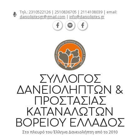
αλονίκη Καρατάσου 7, TK 54626 τηλ.: 231 052 2126 | Καβάλ
Skip
Τηλ.:
2310522126
|
2510836705
|
2114108039
| email:
danioliptesgr@gmail.com
|
info@danioliptes.gr
to
content
ΣΎΛΛΟΓΟΣ
ΔΑΝΕΙΟΛΗΠΤΏΝ &
ΠΡΟΣΤΑΣΊΑΣ
ΚΑΤΑΝΑΛΩΤΏΝ
ΒΟΡΕΊΟΥ ΕΛΛΆΔΟΣ
Στο πλευρό του Έλληνα Δανειολήπτη από το 2010