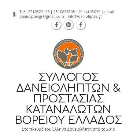
Θεσσαλονίκη Καρατάσου 7, TK 54626 τηλ.: 231 052 2126
Skip
Τηλ.:
2310522126
|
2510836705
|
2114108039
| email:
danioliptesgr@gmail.com
|
info@danioliptes.gr
to
content
ΣΎΛΛΟΓΟΣ
ΔΑΝΕΙΟΛΗΠΤΏΝ &
ΠΡΟΣΤΑΣΊΑΣ
ΚΑΤΑΝΑΛΩΤΏΝ
ΒΟΡΕΊΟΥ ΕΛΛΆΔΟΣ
Στο πλευρό του Έλληνα Δανειολήπτη από το 2010