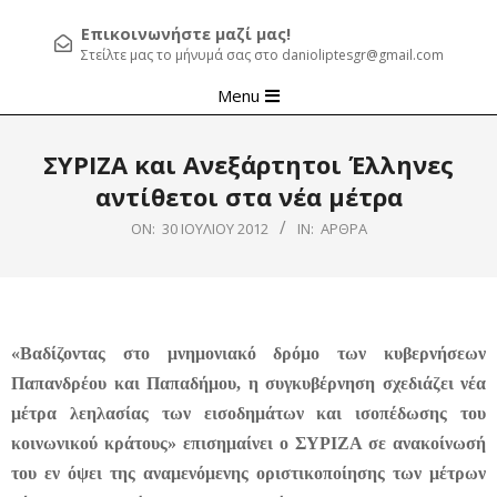
Επικοινωνήστε μαζί μας!
Στείλτε μας το μήνυμά σας στο danioliptesgr@gmail.com
Primary
Menu
Navigation
Menu
ΣΥΡΙΖΑ και Ανεξάρτητοι Έλληνες
αντίθετοι στα νέα μέτρα
ON:
30 ΙΟΥΛΊΟΥ 2012
IN:
ΆΡΘΡΑ
«Βαδίζοντας στο μνημονιακό δρόμο των κυβερνήσεων
Παπανδρέου και Παπαδήμου, η συγκυβέρνηση σχεδιάζει νέα
μέτρα λεηλασίας των εισοδημάτων και ισοπέδωσης του
κοινωνικού κράτους» επισημαίνει ο ΣΥΡΙΖΑ σε ανακοίνωσή
του εν όψει της αναμενόμενης οριστικοποίησης των μέτρων