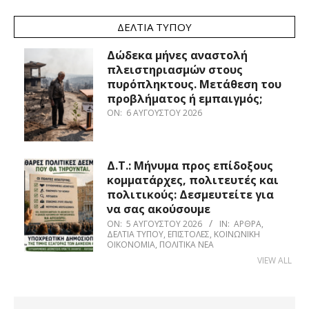
ΔΕΛΤΊΑ ΤΎΠΟΥ
Δώδεκα μήνες αναστολή
πλειστηριασμών στους
πυρόπληκτους. Μετάθεση του
προβλήματος ή εμπαιγμός;
ON:
6 ΑΥΓΟΎΣΤΟΥ 2026
Δ.Τ.: Μήνυμα προς επίδοξους
κομματάρχες, πολιτευτές και
πολιτικούς: Δεσμευτείτε για
να σας ακούσουμε
ON:
5 ΑΥΓΟΎΣΤΟΥ 2026
IN:
ΆΡΘΡΑ
,
ΔΕΛΤΊΑ ΤΎΠΟΥ
,
ΕΠΙΣΤΟΛΈΣ
,
ΚΟΙΝΩΝΙΚΉ
ΟΙΚΟΝΟΜΊΑ
,
ΠΟΛΙΤΙΚΆ ΝΈΑ
VIEW ALL